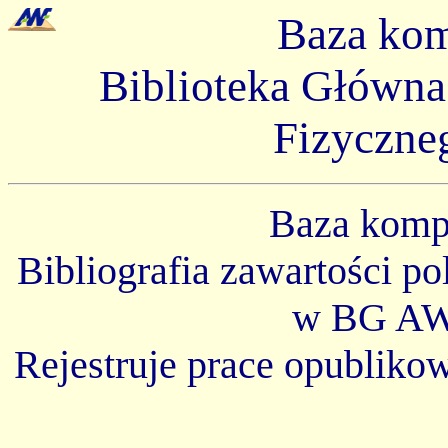
Baza ko
Biblioteka Główn
Fizyczne
Baza kom
Bibliografia zawartości p
w BG AW
Rejestruje prace opubliko