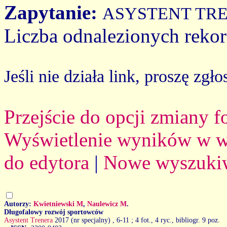
Zapytanie:
ASYSTENT TR
Liczba odnalezionych reko
Jeśli nie działa link, proszę zgło
Przejście do opcji zmiany 
Wyświetlenie wyników w we
do edytora
|
Nowe wyszuki
Autorzy:
Kwietniewski M
,
Naulewicz M
.
Długofalowy rozwój sportowców
Asystent Trenera
2017 (nr specjalny)
, 6-11 ; 4 fot., 4 ryc., bibliogr. 9 poz.