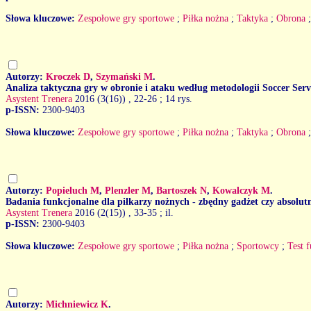
Słowa kluczowe:
Zespołowe gry sportowe
;
Piłka nożna
;
Taktyka
;
Obrona
Autorzy:
Kroczek D
,
Szymański M
.
Analiza taktyczna gry w obronie i ataku według metodologii Soccer Ser
Asystent Trenera
2016 (3(16))
, 22-26 ; 14 rys.
p-ISSN:
2300-9403
Słowa kluczowe:
Zespołowe gry sportowe
;
Piłka nożna
;
Taktyka
;
Obrona
Autorzy:
Popieluch M
,
Plenzler M
,
Bartoszek N
,
Kowalczyk M
.
Badania funkcjonalne dla piłkarzy nożnych - zbędny gadżet czy absolut
Asystent Trenera
2016 (2(15))
, 33-35 ; il.
p-ISSN:
2300-9403
Słowa kluczowe:
Zespołowe gry sportowe
;
Piłka nożna
;
Sportowcy
;
Test 
Autorzy:
Michniewicz K
.