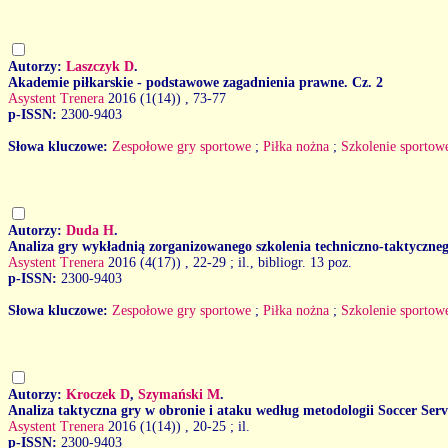
Autorzy:
Laszczyk D
.
Akademie piłkarskie - podstawowe zagadnienia prawne. Cz. 2
Asystent Trenera
2016 (1(14))
, 73-77
p-ISSN:
2300-9403
Słowa kluczowe:
Zespołowe gry sportowe
;
Piłka nożna
;
Szkolenie sportow
Autorzy:
Duda H
.
Analiza gry wykładnią zorganizowanego szkolenia techniczno-taktyczne
Asystent Trenera
2016 (4(17))
, 22-29 ; il., bibliogr. 13 poz.
p-ISSN:
2300-9403
Słowa kluczowe:
Zespołowe gry sportowe
;
Piłka nożna
;
Szkolenie sportow
Autorzy:
Kroczek D
,
Szymański M
.
Analiza taktyczna gry w obronie i ataku według metodologii Soccer Serv
Asystent Trenera
2016 (1(14))
, 20-25 ; il.
p-ISSN:
2300-9403