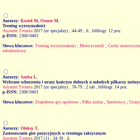
Autorzy:
Kozieł M
,
Oszust M
.
Trening wytrzymałości
Asystent Trenera
2017 (nr specjalny)
, 44-49 ; il., bibliogr. 12 poz.
p-ISSN:
2300-9403
Słowa kluczowe:
Trening wytrzymałości
;
Motoryczność
;
Cechy motoryczn
młodzieżowy
Autorzy:
Szuba Ł
.
Wybrane schorzenia i urazy kończyn dolnych u młodych piłkarzy nożny
Asystent Trenera
2017 (nr specjalny)
, 76-79 ; 2 tab., bibliogr. 14 poz.
p-ISSN:
2300-9403
Słowa kluczowe:
Zespołowe gry sportowe
;
Piłka nożna
;
Sportowcy
;
Urazy
Autorzy:
Oleksy T
.
Zastosowanie gier pozycyjnych w treningu taktycznym
Asystent Trenera
2017 (1)
, 34-39 ; il.