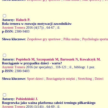
Autorzy:
Haluch P
.
Rola trenera w rozwoju motywacji zawodników
Asystent Trenera
2016 (4(17))
, 64-67 ; il.
p-ISSN:
2300-9403
Słowa kluczowe:
Zespołowe gry sportowe
;
Piłka nożna
;
Psychologia sportu
Autorzy:
Popieluch M
,
Szczepaniak M
,
Bartoszek N
,
Kowalczyk M
.
Rozciąganie w przypadku dzieci - warto?
Asystent Trenera
2016 (nr specjalny)
, 118-121 ; il., bibliogr. 1 poz.
p-ISSN:
2300-9403
Słowa kluczowe:
Sport dzieci
;
Rozciągnięcie mięśni
;
Stretching
;
Dzieci
Autorzy:
Pobiedziński J
.
Rozgrzewka jako ważna platforma całości treningu piłkarskiego
Asystent Trenera
2016 (1(14))
, 64-69 ; il.