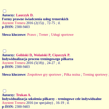
Autorzy:
Laszczyk D
.
Formy prawne świadczenia usług trenerskich
Asystent Trenera
2016 (2(15))
, 72-75 ; il.
p-ISSN:
2300-9403
Słowa kluczowe:
Prawo
;
Trener
;
Usługi sportowe
Autorzy:
Goliński D
,
Wolański P
,
Cięszczyk P
.
Indywidualizacja procesu treningowego piłkarza
Asystent Trenera
2016 (5(18))
, 24-27 ; il.
p-ISSN:
2300-9403
Słowa kluczowe:
Zespołowe gry sportowe
;
Piłka nożna
;
Trening sportowy
Autorzy:
Trukan A
.
Indywidualizacja szkolenia piłkarzy - treningowe cele indywidualne
Asystent Trenera
2016 (nr specjalny)
, 16-19 ; il.
p-ISSN:
2300-9403