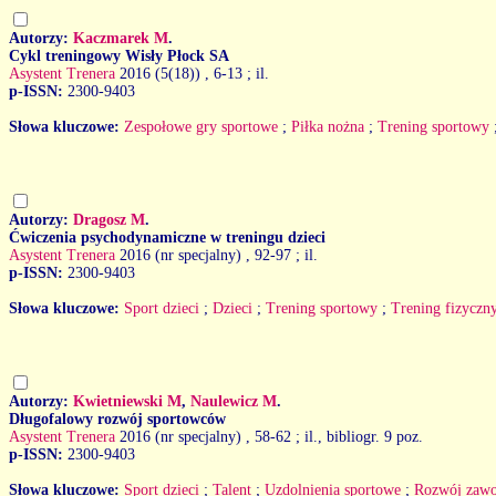
Autorzy:
Kaczmarek M
.
Cykl treningowy Wisły Płock SA
Asystent Trenera
2016 (5(18))
, 6-13 ; il.
p-ISSN:
2300-9403
Słowa kluczowe:
Zespołowe gry sportowe
;
Piłka nożna
;
Trening sportowy
Autorzy:
Dragosz M
.
Ćwiczenia psychodynamiczne w treningu dzieci
Asystent Trenera
2016 (nr specjalny)
, 92-97 ; il.
p-ISSN:
2300-9403
Słowa kluczowe:
Sport dzieci
;
Dzieci
;
Trening sportowy
;
Trening fizyczn
Autorzy:
Kwietniewski M
,
Naulewicz M
.
Długofalowy rozwój sportowców
Asystent Trenera
2016 (nr specjalny)
, 58-62 ; il., bibliogr. 9 poz.
p-ISSN:
2300-9403
Słowa kluczowe:
Sport dzieci
;
Talent
;
Uzdolnienia sportowe
;
Rozwój zawo