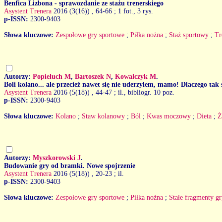
Benfica Lizbona - sprawozdanie ze stażu trenerskiego
Asystent Trenera
2016 (3(16))
, 64-66 ; 1 fot., 3 rys.
p-ISSN:
2300-9403
Słowa kluczowe:
Zespołowe gry sportowe
;
Piłka nożna
;
Staż sportowy
;
Tr
Autorzy:
Popieluch M
,
Bartoszek N
,
Kowalczyk M
.
Boli kolano... ale przecież nawet się nie uderzyłem, mamo! Dlaczego tak s
Asystent Trenera
2016 (5(18))
, 44-47 ; il., bibliogr. 10 poz.
p-ISSN:
2300-9403
Słowa kluczowe:
Kolano
;
Staw kolanowy
;
Ból
;
Kwas moczowy
;
Dieta
;
Ż
Autorzy:
Myszkorowski J
.
Budowanie gry od bramki. Nowe spojrzenie
Asystent Trenera
2016 (5(18))
, 20-23 ; il.
p-ISSN:
2300-9403
Słowa kluczowe:
Zespołowe gry sportowe
;
Piłka nożna
;
Stałe fragmenty g