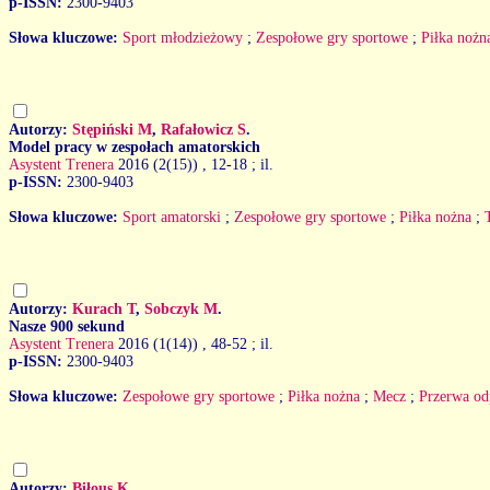
p-ISSN:
2300-9403
Słowa kluczowe:
Sport młodzieżowy
;
Zespołowe gry sportowe
;
Piłka nożn
Autorzy:
Stępiński M
,
Rafałowicz S
.
Model pracy w zespołach amatorskich
Asystent Trenera
2016 (2(15))
, 12-18 ; il.
p-ISSN:
2300-9403
Słowa kluczowe:
Sport amatorski
;
Zespołowe gry sportowe
;
Piłka nożna
;
Autorzy:
Kurach T
,
Sobczyk M
.
Nasze 900 sekund
Asystent Trenera
2016 (1(14))
, 48-52 ; il.
p-ISSN:
2300-9403
Słowa kluczowe:
Zespołowe gry sportowe
;
Piłka nożna
;
Mecz
;
Przerwa o
Autorzy:
Biłous K
.