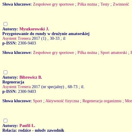
Słowa kluczowe:
Zespołowe gry sportowe
;
Piłka nożna
;
Testy
;
Zwinność
Autorzy:
Myszkorowski J
.
Przygotowanie do rundy w drużynie amatorskiej
Asystent Trenera
2017 (1)
, 30-33 ; il
p-ISSN:
2300-9403
Słowa kluczowe:
Zespołowe gry sportowe
;
Piłka nożna
;
Sport amatorski
;
Autorzy:
Bibrowicz B
.
Regeneracja
Asystent Trenera
2017 (nr specjalny)
, 68-73 ; il.
p-ISSN:
2300-9403
Słowa kluczowe:
Sport
;
Aktywność fizyczna
;
Regeneracja organizmu
;
Mon
Autorzy:
Panfil Ł
.
Relacja: rodzice - młody zawodnik