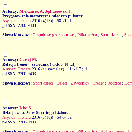
Autorzy:
Mielczarek A
,
Jędrzejewski P
.
Przygotowanie motoryczne młodych piłkarzy
Asystent Trenera
2016 (4(17))
, 68-71 ; il.
p-ISSN:
2300-9403
Słowa kluczowe:
Zespołowe gry sportowe
;
Piłka nożna
;
Sport dzieci
;
Spor
Autorzy:
Garlej M
.
Relacja trener - zawodnik (wiek 5-10 lat)
Asystent Trenera
2016 (nr specjalny)
, 114-117 ; il.
p-ISSN:
2300-9403
Słowa kluczowe:
Sport dzieci
;
Dzieci
;
Zawodnicy
;
Trener
;
Rodzice
;
Kom
Autorzy:
Kłos S
.
Relacja ze stażu w Sportingu Lizbona
Asystent Trenera
2016 (5(18))
, 64-67 ; il.
p-ISSN:
2300-9403
Słowa kluczowe:
Zespołowe gry sportowe
;
Piłka nożna
;
Staż sportowy
;
Tr