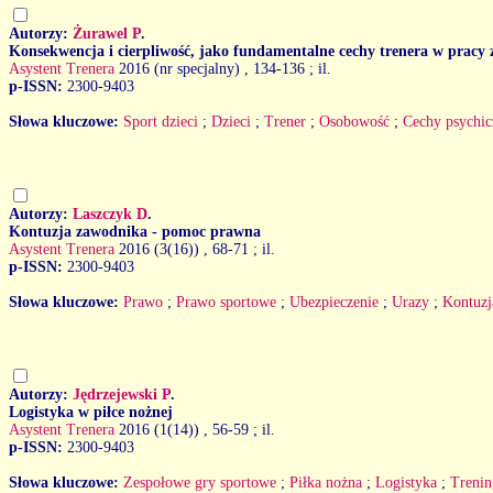
Autorzy:
Żurawel P
.
Konsekwencja i cierpliwość, jako fundamentalne cechy trenera w prac
Asystent Trenera
2016 (nr specjalny)
, 134-136 ; il.
p-ISSN:
2300-9403
Słowa kluczowe:
Sport dzieci
;
Dzieci
;
Trener
;
Osobowość
;
Cechy psychic
Autorzy:
Laszczyk D
.
Kontuzja zawodnika - pomoc prawna
Asystent Trenera
2016 (3(16))
, 68-71 ; il.
p-ISSN:
2300-9403
Słowa kluczowe:
Prawo
;
Prawo sportowe
;
Ubezpieczenie
;
Urazy
;
Kontuzj
Autorzy:
Jędrzejewski P
.
Logistyka w piłce nożnej
Asystent Trenera
2016 (1(14))
, 56-59 ; il.
p-ISSN:
2300-9403
Słowa kluczowe:
Zespołowe gry sportowe
;
Piłka nożna
;
Logistyka
;
Trenin