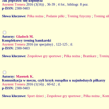
Jak poprawić siłę kopnięcia
Asystent Trenera
2016 (3(16))
, 36-39 ; 4 fot., bibliogr. 8 poz.
p-ISSN:
2300-9403
Słowa kluczowe:
Piłka nożna
;
Podanie piłki
;
Trening fizyczny
;
Trening si
Autorzy:
Gładoch M
.
Kompleksowy trening bamkarski
Asystent Trenera
2016 (nr specjalny)
, 122-125 ; il.
p-ISSN:
2300-9403
Słowa kluczowe:
Zespołowe gry sportowe
;
Piłka nożna
;
Bramkarz
;
Trenin
Autorzy:
Masenek K
.
Komunikacja w meczu, czyli krzyk rozsądku u najmłodszych piłkarzy
Asystent Trenera
2016 (1(14))
, 60-62 ; il.
p-ISSN:
2300-9403
Słowa kluczowe:
Sport dzieci
;
Zespołowe gry sportowe
;
Piłka nożna
;
Komu