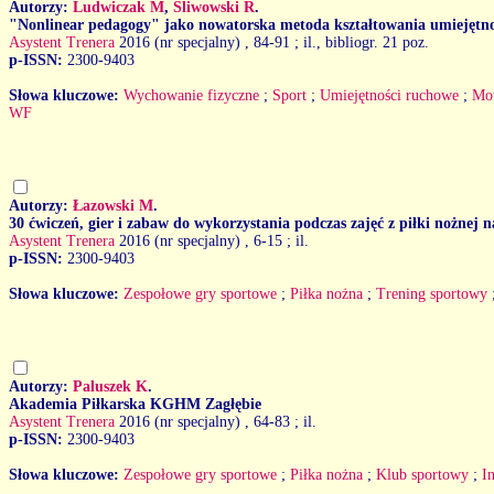
Autorzy:
Ludwiczak M
,
Śliwowski R
.
"Nonlinear pedagogy" jako nowatorska metoda kształtowania umiejętno
Asystent Trenera
2016 (nr specjalny)
, 84-91 ; il., bibliogr. 21 poz.
p-ISSN:
2300-9403
Słowa kluczowe:
Wychowanie fizyczne
;
Sport
;
Umiejętności ruchowe
;
Mot
WF
Autorzy:
Łazowski M
.
30 ćwiczeń, gier i zabaw do wykorzystania podczas zajęć z piłki nożnej n
Asystent Trenera
2016 (nr specjalny)
, 6-15 ; il.
p-ISSN:
2300-9403
Słowa kluczowe:
Zespołowe gry sportowe
;
Piłka nożna
;
Trening sportowy
Autorzy:
Paluszek K
.
Akademia Piłkarska KGHM Zagłębie
Asystent Trenera
2016 (nr specjalny)
, 64-83 ; il.
p-ISSN:
2300-9403
Słowa kluczowe:
Zespołowe gry sportowe
;
Piłka nożna
;
Klub sportowy
;
I