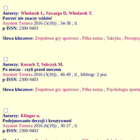
Autorzy:
Włodarek Ł
,
Szwarga D
,
Włodarek T
.
Patrzeć nie znaczy widzieć
Asystent Trenera
2016 (5(18))
, 34-38 ; il.
p-ISSN:
2300-9403
Słowa kluczowe:
Zespołowe gry sportowe
;
Piłka nożna
;
Taktyka
;
Percepcj
Autorzy:
Kurach T
,
Sobczyk M
.
Po meczu - czyli przed meczem
Asystent Trenera
2016 (3(16))
, 46-49 ; il., bibliogr. 2 poz.
p-ISSN:
2300-9403
Słowa kluczowe:
Zespołowe gry sportowe
;
Piłka nożna
;
Psychologia sportu
Autorzy:
Klingor u
.
Podejmowanie decyzji i kreatywność
Asystent Trenera
2016 (6(19))
, 30-37 ; il.
p-ISSN:
2300-9403