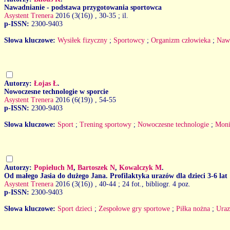
Nawadnianie - podstawa przygotowania sportowca
Asystent Trenera
2016 (3(16))
, 30-35 ; il.
p-ISSN:
2300-9403
Słowa kluczowe:
Wysiłek fizyczny
;
Sportowcy
;
Organizm człowieka
;
Naw
Autorzy:
Łojas Ł
.
Nowoczesne technologie w sporcie
Asystent Trenera
2016 (6(19))
, 54-55
p-ISSN:
2300-9403
Słowa kluczowe:
Sport
;
Trening sportowy
;
Nowoczesne technologie
;
Moni
Autorzy:
Popieluch M
,
Bartoszek N
,
Kowalczyk M
.
Od małego Jasia do dużego Jana. Profilaktyka urazów dla dzieci 3-6 lat
Asystent Trenera
2016 (3(16))
, 40-44 ; 24 fot., bibliogr. 4 poz.
p-ISSN:
2300-9403
Słowa kluczowe:
Sport dzieci
;
Zespołowe gry sportowe
;
Piłka nożna
;
Ura