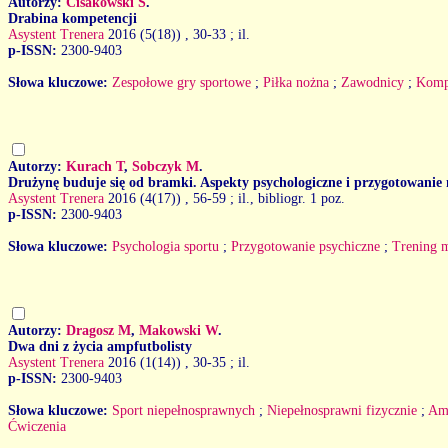
Autorzy:
Cisakowski S
.
Drabina kompetencji
Asystent Trenera
2016 (5(18))
, 30-33 ; il.
p-ISSN:
2300-9403
Słowa kluczowe:
Zespołowe gry sportowe
;
Piłka nożna
;
Zawodnicy
;
Komp
Autorzy:
Kurach T
,
Sobczyk M
.
Drużynę buduje się od bramki. Aspekty psychologiczne i przygotowanie
Asystent Trenera
2016 (4(17))
, 56-59 ; il., bibliogr. 1 poz.
p-ISSN:
2300-9403
Słowa kluczowe:
Psychologia sportu
;
Przygotowanie psychiczne
;
Trening 
Autorzy:
Dragosz M
,
Makowski W
.
Dwa dni z życia ampfutbolisty
Asystent Trenera
2016 (1(14))
, 30-35 ; il.
p-ISSN:
2300-9403
Słowa kluczowe:
Sport niepełnosprawnych
;
Niepełnosprawni fizycznie
;
Am
Ćwiczenia