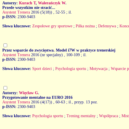
Autorzy:
Kurach T
,
Walerańczyk W
.
Przede wszystkim nie stracić...
Asystent Trenera
2016 (5(18))
, 52-55 ; il.
p-ISSN:
2300-9403
Słowa kluczowe:
Zespołowe gry sportowe
;
Piłka nożna
;
Defensywa
;
Konce
Przez wsparcie do zwycięstwa. Model i7W w praktyce trenerskiej
Asystent Trenera
2016 (nr specjalny)
, 100-109 ; il.
p-ISSN:
2300-9403
Słowa kluczowe:
Sport dzieci
;
Psychologia sportu
;
Motywacja
;
Wsparcie p
Autorzy:
Więcław G
.
Przygotowanie mentalne na EURO 2016
Asystent Trenera
2016 (4(17))
, 60-63 ; il., przyp. 13 poz.
p-ISSN:
2300-9403
Słowa kluczowe:
Psychologia sportu
;
Trening mentalny
;
Współpraca
;
Mist