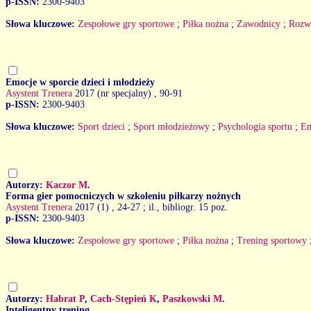
p-ISSN:
2300-9403
Słowa kluczowe:
Zespołowe gry sportowe
;
Piłka nożna
;
Zawodnicy
;
Rozw
Emocje w sporcie dzieci i młodzieży
Asystent Trenera
2017 (nr specjalny)
, 90-91
p-ISSN:
2300-9403
Słowa kluczowe:
Sport dzieci
;
Sport młodzieżowy
;
Psychologia sportu
;
Em
Autorzy:
Kaczor M
.
Forma gier pomocniczych w szkoleniu piłkarzy nożnych
Asystent Trenera
2017 (1)
, 24-27 ; il., bibliogr. 15 poz.
p-ISSN:
2300-9403
Słowa kluczowe:
Zespołowe gry sportowe
;
Piłka nożna
;
Trening sportowy
Autorzy:
Habrat P
,
Cach-Stępień K
,
Paszkowski M
.
Inteligentny trening