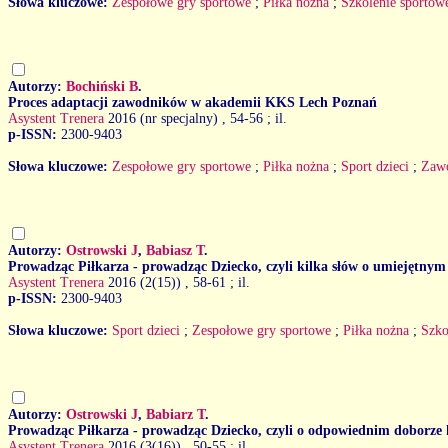
Słowa kluczowe:
Zespołowe gry sportowe
;
Piłka nożna
;
Szkolenie sportow
Autorzy:
Bochiński B
.
Proces adaptacji zawodników w akademii KKS Lech Poznań
Asystent Trenera
2016 (nr specjalny)
, 54-56 ; il.
p-ISSN:
2300-9403
Słowa kluczowe:
Zespołowe gry sportowe
;
Piłka nożna
;
Sport dzieci
;
Zaw
Autorzy:
Ostrowski J
,
Babiasz T
.
Prowadząc Piłkarza - prowadząc Dziecko, czyli kilka słów o umiejętnym
Asystent Trenera
2016 (2(15))
, 58-61 ; il.
p-ISSN:
2300-9403
Słowa kluczowe:
Sport dzieci
;
Zespołowe gry sportowe
;
Piłka nożna
;
Szko
Autorzy:
Ostrowski J
,
Babiarz T
.
Prowadząc Piłkarza - prowadząc Dziecko, czyli o odpowiednim doborze 
Asystent Trenera
2016 (3(16))
, 50-55 ; il.