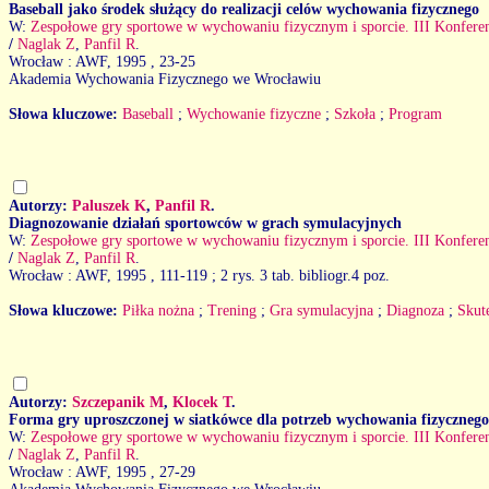
Baseball jako środek służący do realizacji celów wychowania fizycznego
W:
Zespołowe gry sportowe w wychowaniu fizycznym i sporcie. III Konfer
/
Naglak Z
,
Panfil R
.
Wrocław : AWF, 1995
, 23-25
Akademia Wychowania Fizycznego we Wrocławiu
Słowa kluczowe:
Baseball
;
Wychowanie fizyczne
;
Szkoła
;
Program
Autorzy:
Paluszek K
,
Panfil R
.
Diagnozowanie działań sportowców w grach symulacyjnych
W:
Zespołowe gry sportowe w wychowaniu fizycznym i sporcie. III Konfer
/
Naglak Z
,
Panfil R
.
Wrocław : AWF, 1995
, 111-119 ; 2 rys. 3 tab. bibliogr.4 poz.
Słowa kluczowe:
Piłka nożna
;
Trening
;
Gra symulacyjna
;
Diagnoza
;
Skut
Autorzy:
Szczepanik M
,
Klocek T
.
Forma gry uproszczonej w siatkówce dla potrzeb wychowania fizycznego
W:
Zespołowe gry sportowe w wychowaniu fizycznym i sporcie. III Konfer
/
Naglak Z
,
Panfil R
.
Wrocław : AWF, 1995
, 27-29