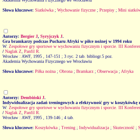
Akademia Wychowania Fizycznego we Wrocławiu
Słowa kluczowe:
Siatkówka
;
Wychowanie fizyczne
;
Przepisy
;
Mini siatkó
Autorzy:
Bergier J
,
Syryjczyk J
.
Gra bramkarzy podczas Pucharu Afryki w piłce nożnej w 1994 roku
W:
Zespołowe gry sportowe w wychowaniu fizycznym i sporcie. III Konfer
/
Naglak Z
,
Panfil R
.
Wrocław : AWF, 1995
, 147-151 ; 3 ryc. 2 tab. bibliogr.5 poz.
Akademia Wychowania Fizycznego we Wrocławiu
Słowa kluczowe:
Piłka nożna
;
Obrona
;
Bramkarz
;
Obserwacja
;
Afryka
Autorzy:
Dembiński J
.
Indywidualizacja zadań treningowych a efektywność gry w koszykówkę 
W:
Zespołowe gry sportowe w wychowaniu fizycznym i sporcie. III Konfer
/
Naglak Z
,
Panfil R
.
Wrocław : AWF, 1995
, 139-146 ; 4 tab.
Słowa kluczowe:
Koszykówka
;
Trening
;
Indywidualizacja
;
Skuteczność
;