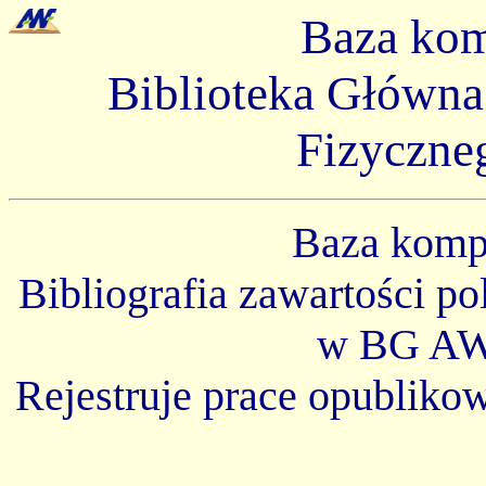
Baza ko
Biblioteka Główn
Fizyczne
Baza kom
Bibliografia zawartości p
w BG AW
Rejestruje prace opubliko