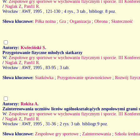
W:
Zespołowe gry sportowe w wychowaniu fizycznym i sporcie. III Konfer
/
Naglak Z
,
Panfil R
.
Wrocław : AWF, 1995
, 121-130 ; 4 rys., 3 tab., bibliogr. 8 poz.
Słowa kluczowe:
Piłka nożna
;
Gra
;
Organizacja
;
Obrona
;
Skuteczność
Autorzy:
Kwieciński S
.
Przygotowanie fizyczne młodych siatkarzy
W:
Zespołowe gry sportowe w wychowaniu fizycznym i sporcie. III Konfer
/
Naglak Z
,
Panfil R
.
Wrocław : AWF, 1995
, 83-95 ; 3 tab.
Słowa kluczowe:
Siatkówka
;
Przygotowanie sprawnościowe
;
Rozwój fizyc
Autorzy:
Rokita A
.
Zainteresowania uczniów liceów ogólnokształcąćych zespołowymi grami
W:
Zespołowe gry sportowe w wychowaniu fizycznym i sporcie. III Konfer
/
Naglak Z
,
Panfil R
.
Wrocław : AWF, 1995
, 31-36 ; 2 rys. 3 tab. bibliogr.9 poz.
Słowa kluczowe:
Zespołowe gry sportowe
;
Zainteresowania
;
Szkoła średni