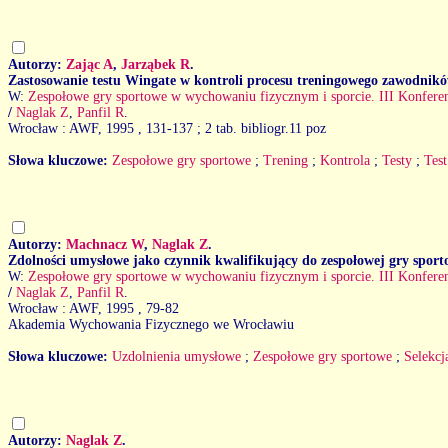
Autorzy:
Zając A
,
Jarząbek R
.
Zastosowanie testu Wingate w kontroli procesu treningowego zawodnikó
W:
Zespołowe gry sportowe w wychowaniu fizycznym i sporcie. III Konfer
/
Naglak Z
,
Panfil R
.
Wrocław : AWF, 1995
, 131-137 ; 2 tab. bibliogr.11 poz
Słowa kluczowe:
Zespołowe gry sportowe
;
Trening
;
Kontrola
;
Testy
;
Tes
Autorzy:
Machnacz W
,
Naglak Z
.
Zdolności umysłowe jako czynnik kwalifikujący do zespołowej gry sport
W:
Zespołowe gry sportowe w wychowaniu fizycznym i sporcie. III Konfer
/
Naglak Z
,
Panfil R
.
Wrocław : AWF, 1995
, 79-82
Akademia Wychowania Fizycznego we Wrocławiu
Słowa kluczowe:
Uzdolnienia umysłowe
;
Zespołowe gry sportowe
;
Selekcj
Autorzy:
Naglak Z
.