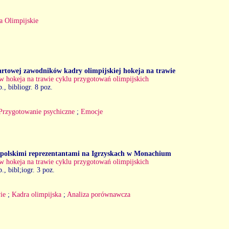
a Olimpijskie
startowej zawodników kadry olimpijskiej hokeja na trawie
w hokeja na trawie cyklu przygotowań olimpijskich
b., bibliogr. 8 poz.
Przygotowanie psychiczne
;
Emocje
mi polskimi reprezentantami na Igrzyskach w Monachium
w hokeja na trawie cyklu przygotowań olimpijskich
b., bibl;iogr. 3 poz.
ie
;
Kadra olimpijska
;
Analiza porównawcza