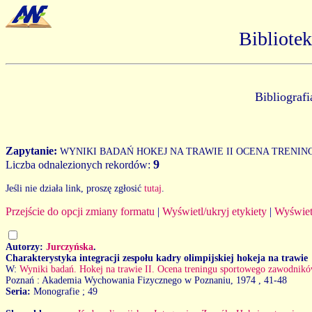
Bibliote
Bibliograf
Zapytanie:
WYNIKI BADAŃ HOKEJ NA TRAWIE II OCENA TREN
9
Liczba odnalezionych rekordów:
Jeśli nie działa link, proszę zgłosić
tutaj
.
Przejście do opcji zmiany formatu
|
Wyświetl/ukryj etykiety
|
Wyświet
Autorzy:
Jurczyńska
.
Charakterystyka integracji zespołu kadry olimpijskiej hokeja na trawie
W:
Wyniki badań. Hokej na trawie II. Ocena treningu sportowego zawodnikó
Poznań : Akademia Wychowania Fizycznego w Poznaniu, 1974
, 41-48
Seria:
Monografie ; 49