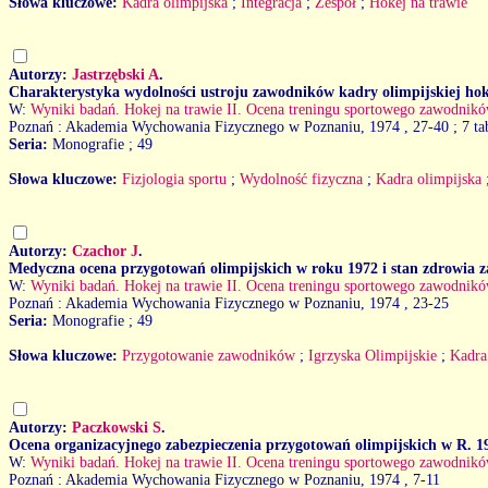
Słowa kluczowe:
Kadra olimpijska
;
Integracja
;
Zespół
;
Hokej na trawie
Autorzy:
Jastrzębski A
.
Charakterystyka wydolności ustroju zawodników kadry olimpijskiej hok
W:
Wyniki badań. Hokej na trawie II. Ocena treningu sportowego zawodnikó
Poznań : Akademia Wychowania Fizycznego w Poznaniu, 1974
, 27-40 ; 7 ta
Seria:
Monografie ; 49
Słowa kluczowe:
Fizjologia sportu
;
Wydolność fizyczna
;
Kadra olimpijska
Autorzy:
Czachor J
.
Medyczna ocena przygotowań olimpijskich w roku 1972 i stan zdrowia 
W:
Wyniki badań. Hokej na trawie II. Ocena treningu sportowego zawodnikó
Poznań : Akademia Wychowania Fizycznego w Poznaniu, 1974
, 23-25
Seria:
Monografie ; 49
Słowa kluczowe:
Przygotowanie zawodników
;
Igrzyska Olimpijskie
;
Kadra
Autorzy:
Paczkowski S
.
Ocena organizacyjnego zabezpieczenia przygotowań olimpijskich w R. 1
W:
Wyniki badań. Hokej na trawie II. Ocena treningu sportowego zawodnikó
Poznań : Akademia Wychowania Fizycznego w Poznaniu, 1974
, 7-11