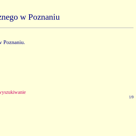
znego w Poznaniu
w Poznaniu.
yszukiwanie
1/9