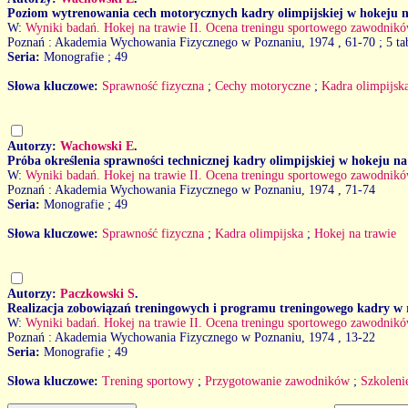
Poziom wytrenowania cech motorycznych kadry olimpijskiej w hokeju n
W:
Wyniki badań. Hokej na trawie II. Ocena treningu sportowego zawodnikó
Poznań : Akademia Wychowania Fizycznego w Poznaniu, 1974
, 61-70 ; 5 ta
Seria:
Monografie ; 49
Słowa kluczowe:
Sprawność fizyczna
;
Cechy motoryczne
;
Kadra olimpijsk
Autorzy:
Wachowski E
.
Próba określenia sprawności technicznej kadry olimpijskiej w hokeju n
W:
Wyniki badań. Hokej na trawie II. Ocena treningu sportowego zawodnikó
Poznań : Akademia Wychowania Fizycznego w Poznaniu, 1974
, 71-74
Seria:
Monografie ; 49
Słowa kluczowe:
Sprawność fizyczna
;
Kadra olimpijska
;
Hokej na trawie
Autorzy:
Paczkowski S
.
Realizacja zobowiązań treningowych i programu treningowego kadry w 
W:
Wyniki badań. Hokej na trawie II. Ocena treningu sportowego zawodnikó
Poznań : Akademia Wychowania Fizycznego w Poznaniu, 1974
, 13-22
Seria:
Monografie ; 49
Słowa kluczowe:
Trening sportowy
;
Przygotowanie zawodników
;
Szkoleni