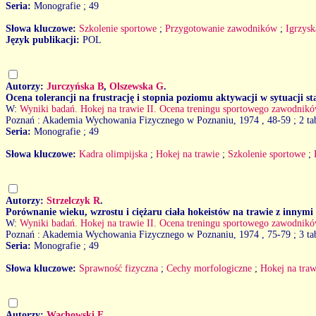
Seria:
Monografie ; 49
Słowa kluczowe:
Szkolenie sportowe
;
Przygotowanie zawodników
;
Igrzysk
Język publikacji:
POL
Autorzy:
Jurczyńska B
,
Olszewska G
.
Ocena tolerancji na frustrację i stopnia poziomu aktywacji w sytuacji 
W:
Wyniki badań. Hokej na trawie II. Ocena treningu sportowego zawodnikó
Poznań : Akademia Wychowania Fizycznego w Poznaniu, 1974
, 48-59 ; 2 ta
Seria:
Monografie ; 49
Słowa kluczowe:
Kadra olimpijska
;
Hokej na trawie
;
Szkolenie sportowe
;
Autorzy:
Strzelczyk R
.
Porównanie wieku, wzrostu i ciężaru ciała hokeistów na trawie z inny
W:
Wyniki badań. Hokej na trawie II. Ocena treningu sportowego zawodnikó
Poznań : Akademia Wychowania Fizycznego w Poznaniu, 1974
, 75-79 ; 3 ta
Seria:
Monografie ; 49
Słowa kluczowe:
Sprawność fizyczna
;
Cechy morfologiczne
;
Hokej na traw
Autorzy:
Wachowski E
.