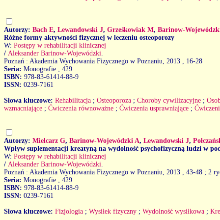
Autorzy:
Bach E
,
Lewandowski J
,
Grześkowiak M
,
Barinow-Wojewódzk
Różne formy aktywności fizycznej w leczeniu osteoporozy
W:
Postępy w rehabilitacji klinicznej
/
Aleksander Barinow-Wojewódzki
.
Poznań : Akademia Wychowania Fizycznego w Poznaniu, 2013
, 16-28
Seria:
Monografie ; 429
ISBN:
978-83-61414-88-9
ISSN:
0239-7161
Słowa kluczowe:
Rehabilitacja
;
Osteoporoza
;
Choroby cywilizacyjne
;
Osob
wzmacniające
;
Ćwiczenia równoważne
;
Ćwiczenia usprawniające
;
Ćwiczen
Autorzy:
Mielcarz G
,
Barinow-Wojewódzki A
,
Lewandowski J
,
Połczań
Wpływ suplementacji kreatyną na wydolność psychofizyczną ludzi w po
W:
Postępy w rehabilitacji klinicznej
/
Aleksander Barinow-Wojewódzki
.
Poznań : Akademia Wychowania Fizycznego w Poznaniu, 2013
, 43-48 ; 2 ry
Seria:
Monografie ; 429
ISBN:
978-83-61414-88-9
ISSN:
0239-7161
Słowa kluczowe:
Fizjologia
;
Wysiłek fizyczny
;
Wydolność wysiłkowa
;
Kre