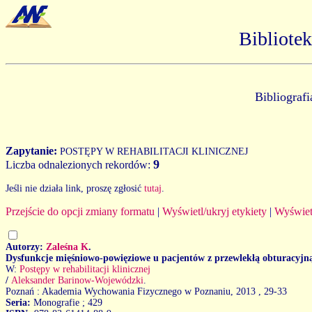
Bibliote
Bibliograf
Zapytanie:
POSTĘPY W REHABILITACJI KLINICZNEJ
9
Liczba odnalezionych rekordów:
Jeśli nie działa link, proszę zgłosić
tutaj
.
Przejście do opcji zmiany formatu
|
Wyświetl/ukryj etykiety
|
Wyświet
Autorzy:
Zaleśna K
.
Dysfunkcje mięśniowo-powięziowe u pacjentów z przewlekłą obturacyjn
W:
Postępy w rehabilitacji klinicznej
/
Aleksander Barinow-Wojewódzki
.
Poznań : Akademia Wychowania Fizycznego w Poznaniu, 2013
, 29-33
Seria:
Monografie ; 429