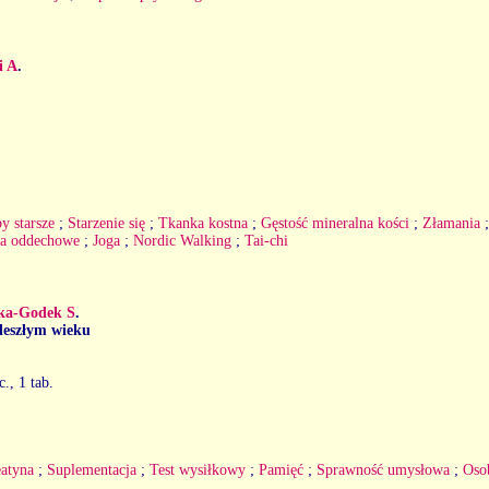
i A
.
y starsze
;
Starzenie się
;
Tkanka kostna
;
Gęstość mineralna kości
;
Złamania
ia oddechowe
;
Joga
;
Nordic Walking
;
Tai-chi
ska-Godek S
.
deszłym wieku
c., 1 tab.
atyna
;
Suplementacja
;
Test wysiłkowy
;
Pamięć
;
Sprawność umysłowa
;
Osob