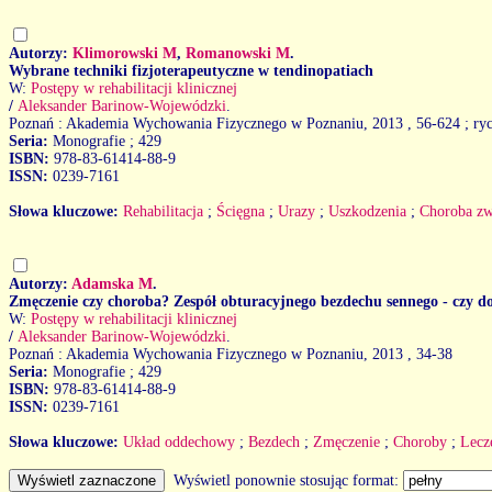
Autorzy:
Klimorowski M
,
Romanowski M
.
Wybrane techniki fizjoterapeutyczne w tendinopatiach
W:
Postępy w rehabilitacji klinicznej
/
Aleksander Barinow-Wojewódzki
.
Poznań : Akademia Wychowania Fizycznego w Poznaniu, 2013
, 56-624 ; ryc
Seria:
Monografie ; 429
ISBN:
978-83-61414-88-9
ISSN:
0239-7161
Słowa kluczowe:
Rehabilitacja
;
Ścięgna
;
Urazy
;
Uszkodzenia
;
Choroba zw
Autorzy:
Adamska M
.
Zmęczenie czy choroba? Zespół obturacyjnego bezdechu sennego - czy do
W:
Postępy w rehabilitacji klinicznej
/
Aleksander Barinow-Wojewódzki
.
Poznań : Akademia Wychowania Fizycznego w Poznaniu, 2013
, 34-38
Seria:
Monografie ; 429
ISBN:
978-83-61414-88-9
ISSN:
0239-7161
Słowa kluczowe:
Układ oddechowy
;
Bezdech
;
Zmęczenie
;
Choroby
;
Lecz
Wyświetl ponownie stosując format: