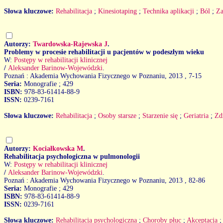
Słowa kluczowe:
Rehabilitacja
;
Kinesiotaping
;
Technika aplikacji
;
Ból
;
Za
Autorzy:
Twardowska-Rajewska J
.
Problemy w procesie rehabilitacji u pacjentów w podeszłym wieku
W:
Postępy w rehabilitacji klinicznej
/
Aleksander Barinow-Wojewódzki
.
Poznań : Akademia Wychowania Fizycznego w Poznaniu, 2013
, 7-15
Seria:
Monografie ; 429
ISBN:
978-83-61414-88-9
ISSN:
0239-7161
Słowa kluczowe:
Rehabilitacja
;
Osoby starsze
;
Starzenie się
;
Geriatria
;
Zd
Autorzy:
Kociałkowska M
.
Rehabilitacja psychologiczna w pulmonologii
W:
Postępy w rehabilitacji klinicznej
/
Aleksander Barinow-Wojewódzki
.
Poznań : Akademia Wychowania Fizycznego w Poznaniu, 2013
, 82-86
Seria:
Monografie ; 429
ISBN:
978-83-61414-88-9
ISSN:
0239-7161
Słowa kluczowe:
Rehabilitacja psychologiczna
;
Choroby płuc
;
Akceptacja