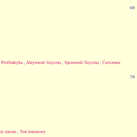
6/9
;
Profilaktyka
;
Aktywność fizyczna
;
Sprawność fizyczna
;
Ćwiczenia
7/9
y starsze
;
Test marszowy