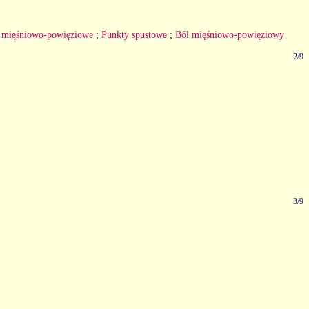
e mięśniowo-powięziowe
;
Punkty spustowe
;
Ból mięśniowo-powięziowy
2/9
3/9