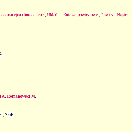
 obturacyjna choroba płuc
;
Układ mięśniowo-powięziowy
;
Powięź
;
Napięci
t.
i A
,
Romanowski M
.
c., 2 tab.