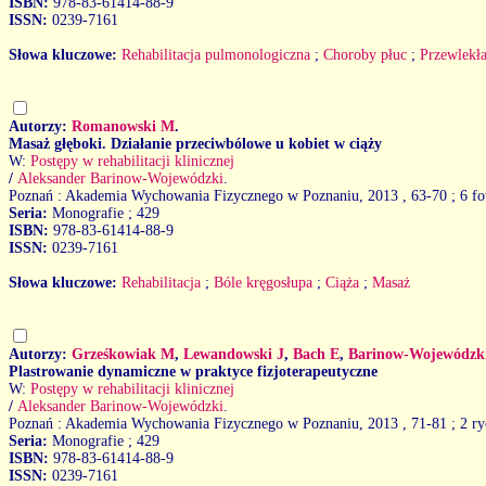
ISBN:
978-83-61414-88-9
ISSN:
0239-7161
Słowa kluczowe:
Rehabilitacja pulmonologiczna
;
Choroby płuc
;
Przewlekła
Autorzy:
Romanowski M
.
Masaż głęboki. Działanie przeciwbólowe u kobiet w ciąży
W:
Postępy w rehabilitacji klinicznej
/
Aleksander Barinow-Wojewódzki
.
Poznań : Akademia Wychowania Fizycznego w Poznaniu, 2013
, 63-70 ; 6 fo
Seria:
Monografie ; 429
ISBN:
978-83-61414-88-9
ISSN:
0239-7161
Słowa kluczowe:
Rehabilitacja
;
Bóle kręgosłupa
;
Ciąża
;
Masaż
Autorzy:
Grześkowiak M
,
Lewandowski J
,
Bach E
,
Barinow-Wojewódzk
Plastrowanie dynamiczne w praktyce fizjoterapeutyczne
W:
Postępy w rehabilitacji klinicznej
/
Aleksander Barinow-Wojewódzki
.
Poznań : Akademia Wychowania Fizycznego w Poznaniu, 2013
, 71-81 ; 2 ry
Seria:
Monografie ; 429
ISBN:
978-83-61414-88-9
ISSN:
0239-7161