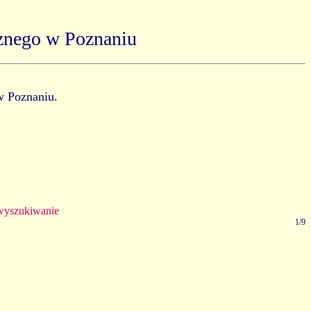
znego w Poznaniu
w Poznaniu.
yszukiwanie
1/9