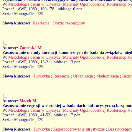
W:
Metodologia badań w turystyce (Materiały Ogólnopolskiej Konferencji Na
Poznań : AWF, 1980
, 169-178 ; bibliogr. 6 poz.
Seria:
Monografie ; 129
Słowa kluczowe:
Rekreacja
;
Obszar rekreacyjny
Autorzy:
Zamelska M
.
Zastosowanie metody korelacji kanonicznych do badania związków międz
W:
Metodologia badań w turystyce (Materiały Ogólnopolskiej Konferencji Na
Poznań : AWF, 1980
, 13-21 ; bibliogr. 13 poz.
Seria:
Monografie ; 129
Słowa kluczowe:
Turystyka
;
Rekreacja
;
Urbanizacja
;
Modernizacja
;
Badan
Autorzy:
Mocek M
.
Zastosowanie regresji wielorakiej w badaniach nad turystyczną bazą no
W:
Metodologia badań w turystyce (Materiały Ogólnopolskiej Konferencji Na
Poznań : AWF, 1980
, 41-52 ; bibliogr. 17 poz.
Seria:
Monografie ; 129
Słowa kluczowe:
Turystyka
;
Zagospodarowanie turystyczne
;
Baza noclego