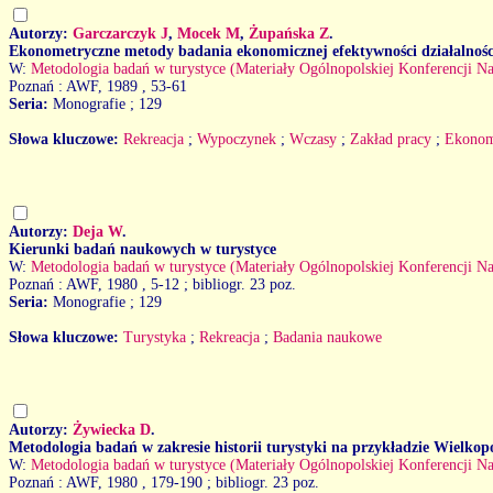
Autorzy:
Garczarczyk J
,
Mocek M
,
Żupańska Z
.
Ekonometryczne metody badania ekonomicznej efektywności działalnoś
W:
Metodologia badań w turystyce (Materiały Ogólnopolskiej Konferencji Na
Poznań : AWF, 1989
, 53-61
Seria:
Monografie ; 129
Słowa kluczowe:
Rekreacja
;
Wypoczynek
;
Wczasy
;
Zakład pracy
;
Ekonom
Autorzy:
Deja W
.
Kierunki badań naukowych w turystyce
W:
Metodologia badań w turystyce (Materiały Ogólnopolskiej Konferencji Na
Poznań : AWF, 1980
, 5-12 ; bibliogr. 23 poz.
Seria:
Monografie ; 129
Słowa kluczowe:
Turystyka
;
Rekreacja
;
Badania naukowe
Autorzy:
Żywiecka D
.
Metodologia badań w zakresie historii turystyki na przykładzie Wielkop
W:
Metodologia badań w turystyce (Materiały Ogólnopolskiej Konferencji Na
Poznań : AWF, 1980
, 179-190 ; bibliogr. 23 poz.