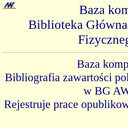
Baza ko
Biblioteka Główn
Fizyczne
Baza kom
Bibliografia zawartości p
w BG AW
Rejestruje prace opubliko