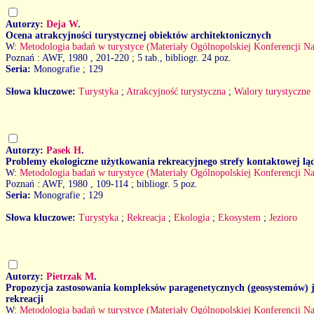
Autorzy:
Deja W
.
Ocena atrakcyjności turystycznej obiektów architektonicznych
W:
Metodologia badań w turystyce (Materiały Ogólnopolskiej Konferencji Na
Poznań : AWF, 1980
, 201-220 ; 5 tab., bibliogr. 24 poz.
Seria:
Monografie ; 129
Słowa kluczowe:
Turystyka
;
Atrakcyjność turystyczna
;
Walory turystyczne
Autorzy:
Pasek H
.
Problemy ekologiczne użytkowania rekreacyjnego strefy kontaktowej lą
W:
Metodologia badań w turystyce (Materiały Ogólnopolskiej Konferencji Na
Poznań : AWF, 1980
, 109-114 ; bibliogr. 5 poz.
Seria:
Monografie ; 129
Słowa kluczowe:
Turystyka
;
Rekreacja
;
Ekologia
;
Ekosystem
;
Jezioro
Autorzy:
Pietrzak M
.
Propozycja zastosowania kompleksów paragenetycznych (geosystemów) ja
rekreacji
W:
Metodologia badań w turystyce (Materiały Ogólnopolskiej Konferencji Na