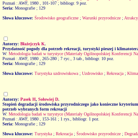
Poznań : AWF, 1980
, 101-107 ; bibliogr. 9 poz.
Seria:
Monografie ; 129
Słowa kluczowe:
Środowisko geograficzne
;
Warunki przyrodnicze
;
Atrakcy
Autorzy:
Błażejczyk K
.
Przydatność pogody dla potrzeb rekreacji, turystyki pieszej i klimatote
W:
Metodologia badań w turystyce (Materiały Ogólnopolskiej Konferencji Na
Poznań : AWF, 1980
, 265-280 ; 7 ryc., 3 tab., bibliogr. 10 poz.
Seria:
Monografie ; 129
Słowa kluczowe:
Turystyka uzdrowiskowa
;
Uzdrowisko
;
Rekreacja
;
Klima
Autorzy:
Pasek H
,
Sołowiej D
.
Stopień degradacji środowiska przyrodniczego jako konieczne kryterium
potrzeb wybranych form rekreacji
W:
Metodologia badań w turystyce (Materiały Ogólnopolskiej Konferencji Na
Poznań : AWF, 1980
, 153-161 ; 1 rys., bibliogr. 1 poz.
Seria:
Monografie ; 129
Słowa kluczowe:
Turystyka
;
Rekreacja
;
Środowisko przyrodnicze
;
Degrad