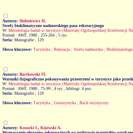
Autorzy:
Dubniewicz H
.
Strefy bioklimatyczne nadmorskiego pasa rekreacyjnego
W:
Metodologia badań w turystyce (Materiały Ogólnopolskiej Konferencji Na
Poznań : AWF, 1980
, 255-264 ; 5 ryc.
Seria:
Monografie ; 129
Słowa kluczowe:
Turystyka
;
Rekreacja
;
Strefa nadmorska
;
Bioklimatologi
Autorzy:
Bartkowski IT
.
Warunki fizjograficzne pokonywania przestrzeni w turystyce jako prze
W:
Metodologia badań w turystyce (Materiały Ogólnopolskiej Konferencji Na
Poznań : AWF, 1980
, 75-99 ; 4 ryc., bibliogr. 4 poz.
Seria:
Monografie ; 129
Słowa kluczowe:
Turystyka
;
Geoturystyka
;
Ruch turystyczny
Autorzy:
Kozacki L
,
Kijowski A
.
Wyznaczanie obszarów rekreacyjnych na podstawie materiałów uzyskanyc