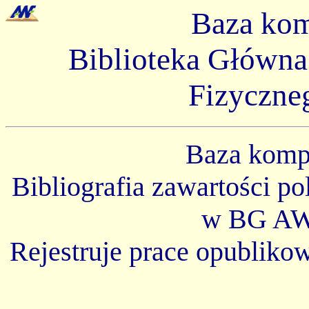
Baza ko
Biblioteka Główn
Fizyczne
Baza kom
Bibliografia zawartości p
w BG AW
Rejestruje prace opubliko