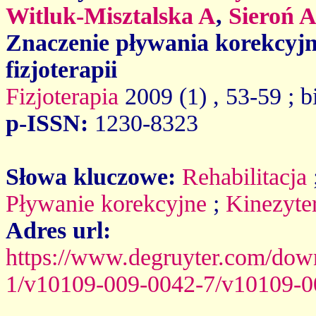
Witluk-Misztalska A
,
Sieroń 
Znaczenie pływania korekcyjn
fizjoterapii
Fizjoterapia
2009 (1)
, 53-59 ; b
p-ISSN:
1230-8323
Słowa kluczowe:
Rehabilitacja
Pływanie korekcyjne
;
Kinezyte
Adres url:
https://www.degruyter.com/down
1/v10109-009-0042-7/v10109-0