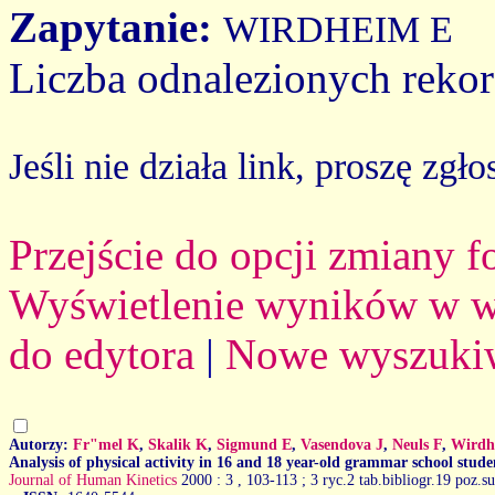
Zapytanie:
WIRDHEIM E
Liczba odnalezionych reko
Jeśli nie działa link, proszę zgło
Przejście do opcji zmiany 
Wyświetlenie wyników w we
do edytora
|
Nowe wyszuki
Autorzy:
Fr"mel K
,
Skalik K
,
Sigmund E
,
Vasendova J
,
Neuls F
,
Wirdh
Analysis of physical activity in 16 and 18 year-old grammar school stude
Journal of Human Kinetics
2000 : 3
, 103-113 ; 3 ryc.2 tab.bibliogr.19 poz.s