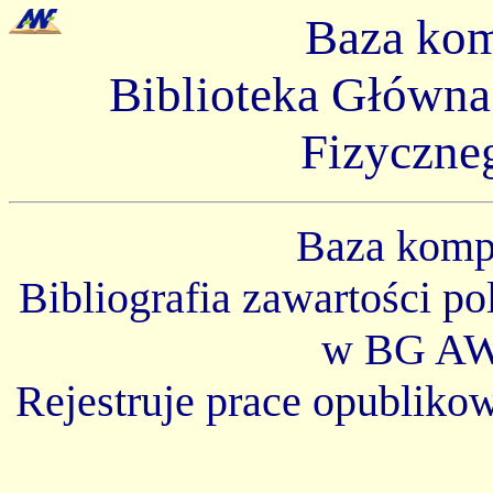
Baza ko
Biblioteka Główn
Fizyczne
Baza kom
Bibliografia zawartości p
w BG AW
Rejestruje prace opubliko