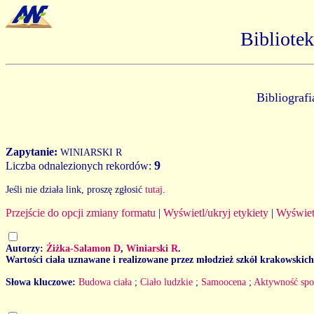
Bibliote
Bibliograf
Zapytanie:
WINIARSKI R
9
Liczba odnalezionych rekordów:
Jeśli nie działa link, proszę zgłosić
tutaj
.
Przejście do opcji zmiany formatu
|
Wyświetl/ukryj etykiety
|
Wyświet
Autorzy:
Żiżka-Salamon D
,
Winiarski R
.
Wartości ciała uznawane i realizowane przez młodzież szkół krakowskich
Słowa kluczowe:
Budowa ciała
;
Ciało ludzkie
;
Samoocena
;
Aktywność spo