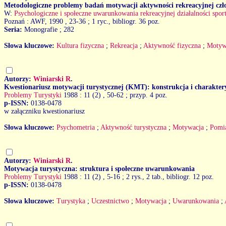
Metodologiczne problemy badań motywacji aktywności rekreacyjnej czł
W:
Psychologiczne i społeczne uwarunkowania rekreacyjnej działalności spo
Poznań : AWF, 1990
, 23-36 ; 1 ryc., bibliogr. 36 poz.
Seria:
Monografie ; 282
Słowa kluczowe:
Kultura fizyczna
;
Rekreacja
;
Aktywność fizyczna
;
Motyw
Autorzy:
Winiarski R
.
Kwestionariusz motywacji turystycznej (KMT): konstrukcja i charakte
Problemy Turystyki
1988 : 11 (2)
, 50-62 ; przyp. 4 poz.
p-ISSN:
0138-0478
w załączniku kwestionariusz
Słowa kluczowe:
Psychometria
;
Aktywność turystyczna
;
Motywacja
;
Pomi
Autorzy:
Winiarski R
.
Motywacja turystyczna: struktura i społeczne uwarunkowania
Problemy Turystyki
1988 : 11 (2)
, 5-16 ; 2 rys., 2 tab., bibliogr. 12 poz.
p-ISSN:
0138-0478
Słowa kluczowe:
Turystyka
;
Uczestnictwo
;
Motywacja
;
Uwarunkowania
;