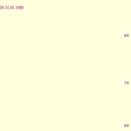
 29-31.05.1989
6/9
7/9
8/9