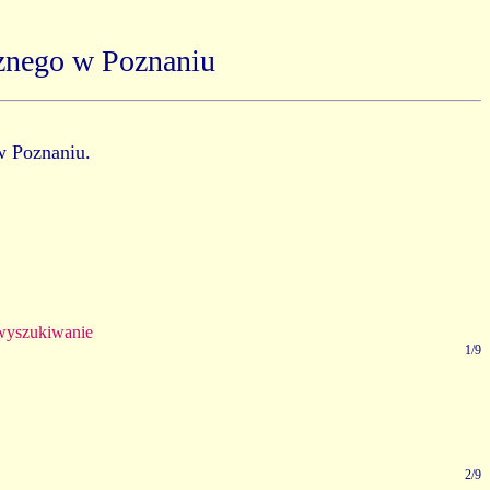
znego w Poznaniu
w Poznaniu.
yszukiwanie
1/9
2/9