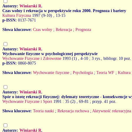
Autorzy:
Winiarski R
.
Czas wolny i rekreacja w perspektywie roku 2000. Prognoza i bariery
Kultura Fizyczna
1997 (9-10)
, 13-15
p-ISSN:
0137-7671
Słowa kluczowe:
Czas wolny
;
Rekreacja
;
Prognoza
Autorzy:
Winiarski R
.
Wychowanie fizyczne w psychologicznej perspektywie
Wychowanie Fizyczne i Zdrowotne
1993 (1)
, 4-10 ; 3 rys., bibliogr. 10 poz.
p-ISSN:
0860-8075
Słowa kluczowe:
Wychowanie fizyczne
;
Psychologia
;
Teoria WF
;
Kultura 
Autorzy:
Winiarski R
.
Spór o istotę rekreacji fizycznej: dylematy teoretyczne - konsekwencje
Wychowanie Fizyczne i Sport
1991 : 35 (2)
, 69-81 ; przyp. 41 poz.
Słowa kluczowe:
Teoria nauki
;
Rekreacja ruchowa
;
Aktywność rekreacyjna
Autorzy:
Winiarski R
.