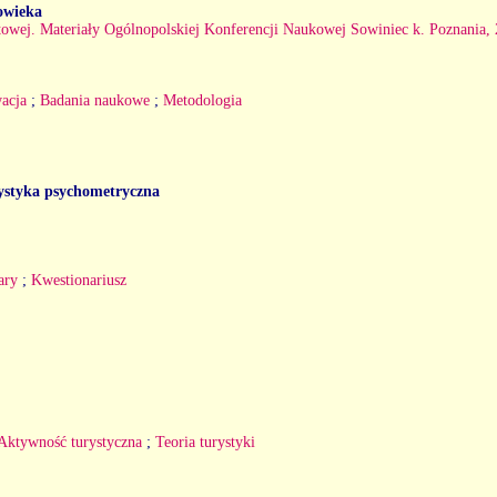
owieka
rtowej. Materiały Ogólnopolskiej Konferencji Naukowej Sowiniec k. Poznania,
acja
;
Badania naukowe
;
Metodologia
rystyka psychometryczna
ary
;
Kwestionariusz
Aktywność turystyczna
;
Teoria turystyki