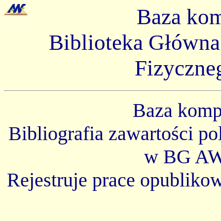
Baza ko
Biblioteka Główn
Fizyczne
Baza kom
Bibliografia zawartości p
w BG AW
Rejestruje prace opubliko