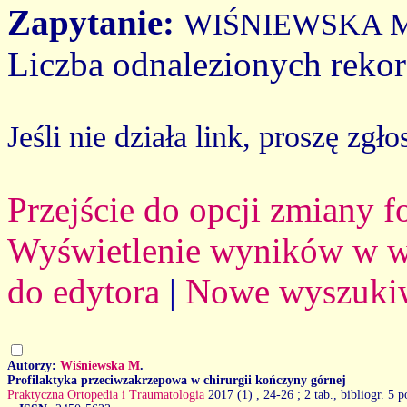
Zapytanie:
WIŚNIEWSKA 
Liczba odnalezionych reko
Jeśli nie działa link, proszę zgło
Przejście do opcji zmiany 
Wyświetlenie wyników w we
do edytora
|
Nowe wyszuki
Autorzy:
Wiśniewska M
.
Profilaktyka przeciwzakrzepowa w chirurgii kończyny górnej
Praktyczna Ortopedia i Traumatologia
2017 (1)
, 24-26 ; 2 tab., bibliogr. 5 p