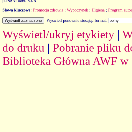
p-ISSN:
0860-8075
Słowa kluczowe:
Promocja zdrowia
;
Wypoczynek
;
Higiena
;
Program autor
Wyświetl ponownie stosując format:
Wyświetl/ukryj etykiety
|
W
do druku
|
Pobranie pliku d
Biblioteka Główna AWF w 