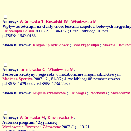
Autorzy:
Wiśniewska T
,
Kowalski IM
,
Wiśniewska M
.
Wpływ autoterapii na efektywność leczenia zespołów bólowych kręgosłu
Fizjoterapia Polska
2006 (2)
, 138-142 ; 6 tab., bibliogr. 10 poz.
p-ISSN:
1642-0136
Słowa kluczowe:
Kręgosłup lędźwiowy
;
Bóle kręgosłupa
;
Mięśnie
;
Równow
Autorzy:
Lutosławska G
,
Wiśniewska M
.
Fosforan kreatyny i jego rola w metaboliźmie mięśni szkieletowych
Medicina Sportiva
2003 : 2
, 81-96 ; 4 ryc.bibliogr.88 pozabstr.streszcz
p-ISSN:
1429-0022
e-ISSN:
1734-2260
Słowa kluczowe:
Mięśnie szkieletowe
;
Fizjologia
;
Biochemia
;
Metabolizm
Autorzy:
Wiśniewska M
,
Kowalewska H
.
Autorski program "Żyj inaczej"
Wychowanie Fizyczne i Zdrowotne
2002 (1)
, 19-21