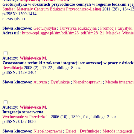
Geoturystyka w obszarach przyrodniczo cennych w regionie łódzkim i jej
Studia i Materiały Centrum Edukacji Przyrodniczo-Leśnej
2011 (28)
, 134-13
p-ISSN:
1509-1414
e-czasopismo
Słowa kluczowe:
Geoturystyka
;
Turystyka edukacyjna
;
Promocja turystyki
Adres url:
http://cepl.sggw.pl/sim/pdf/sim28_pdf/sim28_21_Majecka_Wisni
Autorzy:
Wiśniewska M
.
Zastosowanie techniki z zakresu integracji sensorycznej w pracy z dzie
Rewalidacja
2008 (2)
, 17-22 ; bibliogr. 8 poz.
p-ISSN:
1429-3404
Słowa kluczowe:
Autyzm
;
Dysfunkcje
;
Niepełnosprawni
;
Metoda integracj
Autorzy:
Wiśniewska M
.
Integracja sensoryczna
Wychowanie w Przedszkolu
2006 (10)
, 1820 ; fot., bibliogr. 2 poz.
p-ISSN:
0137-8082
Słowa kluczowe:
Niepełnosprawni
;
Dzieci
;
Dysfunkcje
;
Metoda integracji 