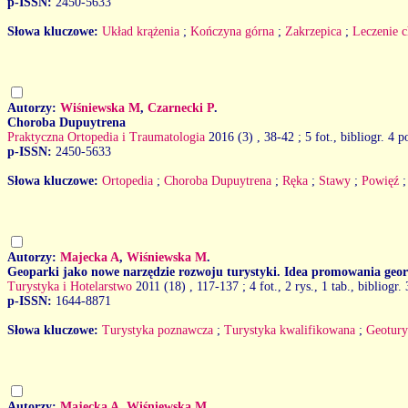
p-ISSN:
2450-5633
Słowa kluczowe:
Układ krążenia
;
Kończyna górna
;
Zakrzepica
;
Leczenie c
Autorzy:
Wiśniewska M
,
Czarnecki P
.
Choroba Dupuytrena
Praktyczna Ortopedia i Traumatologia
2016 (3)
, 38-42 ; 5 fot., bibliogr. 4 p
p-ISSN:
2450-5633
Słowa kluczowe:
Ortopedia
;
Choroba Dupuytrena
;
Ręka
;
Stawy
;
Powięź
Autorzy:
Majecka A
,
Wiśniewska M
.
Geoparki jako nowe narzędzie rozwoju turystyki. Idea promowania geo
Turystyka i Hotelarstwo
2011 (18)
, 117-137 ; 4 fot., 2 rys., 1 tab., bibliogr.
p-ISSN:
1644-8871
Słowa kluczowe:
Turystyka poznawcza
;
Turystyka kwalifikowana
;
Geotury
Autorzy:
Majecka A
,
Wiśniewska M
.