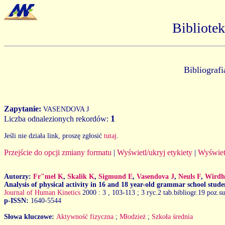
Bibliote
Bibliograf
Zapytanie:
VASENDOVA J
1
Liczba odnalezionych rekordów:
Jeśli nie działa link, proszę zgłosić
tutaj
.
Przejście do opcji zmiany formatu
|
Wyświetl/ukryj etykiety
|
Wyświet
Autorzy:
Fr"mel K
,
Skalik K
,
Sigmund E
,
Vasendova J
,
Neuls F
,
Wirdh
Analysis of physical activity in 16 and 18 year-old grammar school stude
Journal of Human Kinetics
2000 : 3
, 103-113 ; 3 ryc.2 tab.bibliogr.19 poz.s
p-ISSN:
1640-5544
Słowa kluczowe:
Aktywność fizyczna
;
Młodzież
;
Szkoła średnia