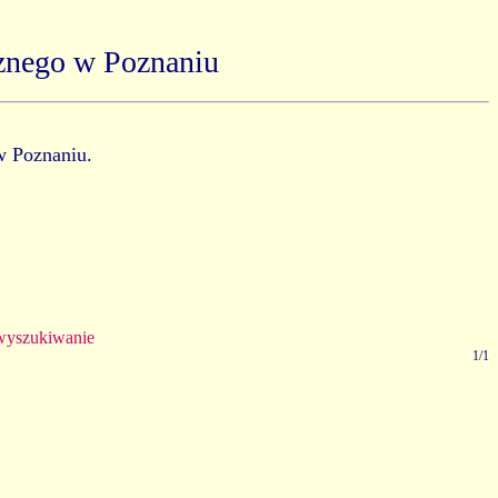
znego w Poznaniu
w Poznaniu.
yszukiwanie
1/1