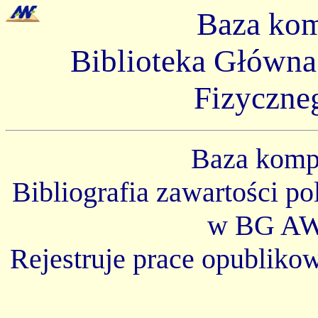
Baza ko
Biblioteka Główn
Fizyczne
Baza kom
Bibliografia zawartości p
w BG AW
Rejestruje prace opubliko