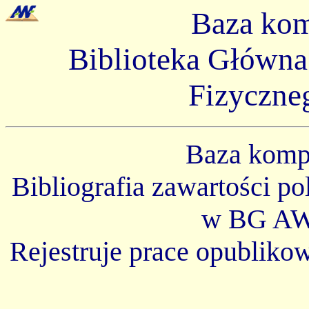
Baza ko
Biblioteka Główn
Fizyczne
Baza kom
Bibliografia zawartości p
w BG AW
Rejestruje prace opubliko