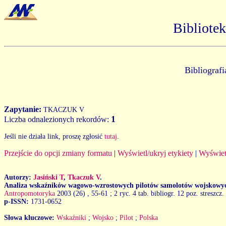
Bibliote
Bibliograf
Zapytanie:
TKACZUK V
1
Liczba odnalezionych rekordów:
Jeśli nie działa link, proszę zgłosić
tutaj
.
Przejście do opcji zmiany formatu
|
Wyświetl/ukryj etykiety
|
Wyświet
Autorzy:
Jasiński T
,
Tkaczuk V
.
Analiza wskaźników wagowo-wzrostowych pilotów samolotów wojskowych
Antropomotoryka
2003 (26)
, 55-61 ; 2 ryc. 4 tab. bibliogr. 12 poz. streszcz
p-ISSN:
1731-0652
Słowa kluczowe:
Wskaźniki
;
Wojsko
;
Pilot
;
Polska