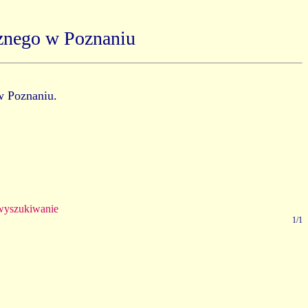
znego w Poznaniu
w Poznaniu.
yszukiwanie
1/1