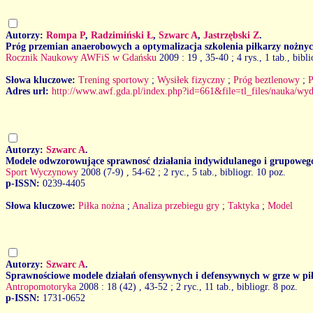
Autorzy:
Rompa P
,
Radzimiński Ł
,
Szwarc A
,
Jastrzębski Z
.
Próg przemian anaerobowych a optymalizacja szkolenia piłkarzy nożnych
Rocznik Naukowy AWFiS w Gdańsku
2009 : 19
, 35-40 ; 4 rys., 1 tab., bibl
Słowa kluczowe:
Trening sportowy
;
Wysiłek fizyczny
;
Próg beztlenowy
;
P
Adres url:
http://www.awf.gda.pl/index.php?id=661&file=tl_files/nauka
Autorzy:
Szwarc A
.
Modele odwzorowujące sprawnosć działania indywidulanego i grupowego
Sport Wyczynowy
2008 (7-9)
, 54-62 ; 2 ryc., 5 tab., bibliogr. 10 poz.
p-ISSN:
0239-4405
Słowa kluczowe:
Piłka nożna
;
Analiza przebiegu gry
;
Taktyka
;
Model
Autorzy:
Szwarc A
.
Sprawnościowe modele działań ofensywnych i defensywnych w grze w pił
Antropomotoryka
2008 : 18 (42)
, 43-52 ; 2 ryc., 11 tab., bibliogr. 8 poz.
p-ISSN:
1731-0652