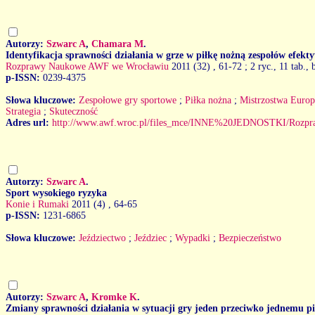
Autorzy:
Szwarc A
,
Chamara M
.
Identyfikacja sprawności działania w grze w piłkę nożną zespołów efek
Rozprawy Naukowe AWF we Wrocławiu
2011 (32)
, 61-72 ; 2 ryc., 11 tab., 
p-ISSN:
0239-4375
Słowa kluczowe:
Zespołowe gry sportowe
;
Piłka nożna
;
Mistrzostwa Euro
Strategia
;
Skuteczność
Adres url:
http://www.awf.wroc.pl/files_mce/INNE%20JEDNOSTKI/Rozpr
Autorzy:
Szwarc A
.
Sport wysokiego ryzyka
Konie i Rumaki
2011 (4)
, 64-65
p-ISSN:
1231-6865
Słowa kluczowe:
Jeździectwo
;
Jeździec
;
Wypadki
;
Bezpieczeństwo
Autorzy:
Szwarc A
,
Kromke K
.
Zmiany sprawności działania w sytuacji gry jeden przeciwko jednemu p