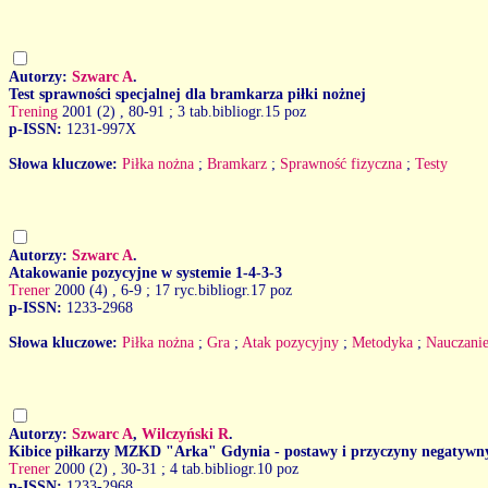
Autorzy:
Szwarc A
.
Test sprawności specjalnej dla bramkarza piłki nożnej
Trening
2001 (2)
, 80-91 ; 3 tab.bibliogr.15 poz
p-ISSN:
1231-997X
Słowa kluczowe:
Piłka nożna
;
Bramkarz
;
Sprawność fizyczna
;
Testy
Autorzy:
Szwarc A
.
Atakowanie pozycyjne w systemie 1-4-3-3
Trener
2000 (4)
, 6-9 ; 17 ryc.bibliogr.17 poz
p-ISSN:
1233-2968
Słowa kluczowe:
Piłka nożna
;
Gra
;
Atak pozycyjny
;
Metodyka
;
Nauczani
Autorzy:
Szwarc A
,
Wilczyński R
.
Kibice piłkarzy MZKD "Arka" Gdynia - postawy i przyczyny negatywn
Trener
2000 (2)
, 30-31 ; 4 tab.bibliogr.10 poz
p-ISSN:
1233-2968