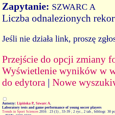
Zapytanie:
SZWARC A
Liczba odnalezionych reko
Jeśli nie działa link, proszę zgło
Przejście do opcji zmiany 
Wyświetlenie wyników w we
do edytora
|
Nowe wyszuki
Autorzy:
Lipińska P
,
Szwarc A
.
Laboratory tests and game performance of young soccer players
Trends in Sport Sciences
2016 : 23 (1)
, 33-39 ; 2 ryc., 2 tab., bibliogr. 30 p