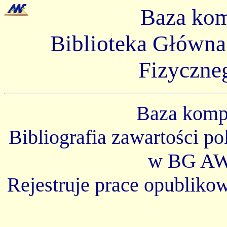
Baza ko
Biblioteka Główn
Fizyczne
Baza kom
Bibliografia zawartości p
w BG AW
Rejestruje prace opubliko