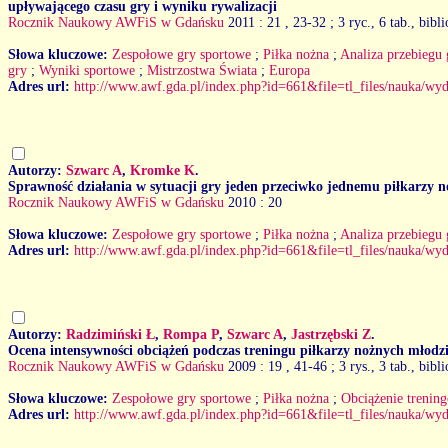
upływającego czasu gry i wyniku rywalizacji
Rocznik Naukowy AWFiS w Gdańsku
2011 : 21
, 23-32 ; 3 ryc., 6 tab., bibl
Słowa kluczowe:
Zespołowe gry sportowe
;
Piłka nożna
;
Analiza przebiegu 
gry
;
Wyniki sportowe
;
Mistrzostwa Świata
;
Europa
Adres url:
http://www.awf.gda.pl/index.php?id=661&file=tl_files/nauk
Autorzy:
Szwarc A
,
Kromke K
.
Sprawność działania w sytuacji gry jeden przeciwko jednemu piłkarzy
Rocznik Naukowy AWFiS w Gdańsku
2010 : 20
Słowa kluczowe:
Zespołowe gry sportowe
;
Piłka nożna
;
Analiza przebiegu 
Adres url:
http://www.awf.gda.pl/index.php?id=661&file=tl_files/nauka
Autorzy:
Radzimiński Ł
,
Rompa P
,
Szwarc A
,
Jastrzębski Z
.
Ocena intensywności obciążeń podczas treningu piłkarzy nożnych młod
Rocznik Naukowy AWFiS w Gdańsku
2009 : 19
, 41-46 ; 3 rys., 3 tab., bibl
Słowa kluczowe:
Zespołowe gry sportowe
;
Piłka nożna
;
Obciążenie trenin
Adres url:
http://www.awf.gda.pl/index.php?id=661&file=tl_files/nauka