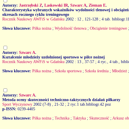
Autorzy:
Jastrzębski Z
,
Laskowski IR
,
Szwarc A
,
Zieman E
.
Charakterystyka wybranych wskaźników wydolności tlenowej i obciążeń
okresach rocznego cyklu treningowego
Rocznik Naukowy AWFiS w Gdańsku
2002 : 12
, 121-128 ; 4 tab. bibliogr.
Słowa kluczowe:
Piłka nożna
;
Wydolność tlenowa
;
Obciążenie treningowe
Autorzy:
Szwarc A
.
Kształcenie młodzieży uzdolnionej sportowo w piłce nożnej
Rocznik Naukowy AWFiS w Gdańsku
2002 : 13
, 37-57 ; 4 ryc., 4 tab., bibl
Słowa kluczowe:
Piłka nożna
;
Szkoła sportowa
;
Szkoła średnia
;
Młodzież
Autorzy:
Szwarc A
.
Metoda oceny skuteczności techniczno-taktycznych działań piłkarzy
Sport Wyczynowy
2002 (7-8)
, 21-32 ; 2 ryc.1 tab.bibliogr.42 poz
p-ISSN:
0239-4405
Słowa kluczowe:
Piłka nożna
;
Technika
;
Taktyka
;
Skuteczność
;
Arkusz ob