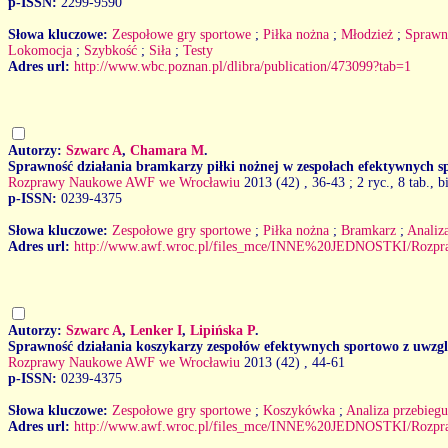
p-ISSN:
2299-9590
Słowa kluczowe:
Zespołowe gry sportowe
;
Piłka nożna
;
Młodzież
;
Sprawn
Lokomocja
;
Szybkość
;
Siła
;
Testy
Adres url:
http://www.wbc.poznan.pl/dlibra/publication/473099?tab=1
Autorzy:
Szwarc A
,
Chamara M
.
Sprawność działania bramkarzy piłki nożnej w zespołach efektywnych s
Rozprawy Naukowe AWF we Wrocławiu
2013 (42)
, 36-43 ; 2 ryc., 8 tab., b
p-ISSN:
0239-4375
Słowa kluczowe:
Zespołowe gry sportowe
;
Piłka nożna
;
Bramkarz
;
Analiz
Adres url:
http://www.awf.wroc.pl/files_mce/INNE%20JEDNOSTKI/Rozp
Autorzy:
Szwarc A
,
Lenker I
,
Lipińska P
.
Sprawność działania koszykarzy zespołów efektywnych sportowo z uwzg
Rozprawy Naukowe AWF we Wrocławiu
2013 (42)
, 44-61
p-ISSN:
0239-4375
Słowa kluczowe:
Zespołowe gry sportowe
;
Koszykówka
;
Analiza przebiegu
Adres url:
http://www.awf.wroc.pl/files_mce/INNE%20JEDNOSTKI/Rozp