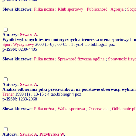
Słowa kluczowe:
Piłka nożna
;
Klub sportowy
;
Publiczność
;
Agresja
;
Socj
Autorzy:
Szwarc A
.
Wyniki wybranych testów motorycznych a trenerska ocena sportowych m
Sport Wyczynowy
2000 (5-6)
, 60-65 ; 1 ryc.4 tab.bibliogr.3 poz
p-ISSN:
0239-4405
Słowa kluczowe:
Piłka nożna
;
Sprawność fizyczna ogólna
;
Sprawność fizy
Autorzy:
Szwarc A
.
Analiza odbierania piłki przeciwnikowi na podstawie obserwacji wybrany
Trener
1999 (1)
, 13-15 ; 4 tab.bibliogr.4 poz
p-ISSN:
1233-2968
Słowa kluczowe:
Piłka nożna
;
Walka sportowa
;
Obserwacja
;
Odbieranie pi
Autorzy:
Szwarc A
,
Przybylski W
.