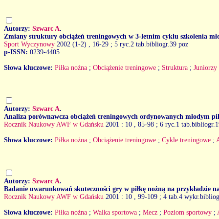
Autorzy:
Szwarc A
.
Zmiany struktury obciążeń treningowych w 3-letnim cyklu szkolenia mł
Sport Wyczynowy
2002 (1-2)
, 16-29 ; 5 ryc.2 tab.bibliogr.39 poz
p-ISSN:
0239-4405
Słowa kluczowe:
Piłka nożna
;
Obciążenie treningowe
;
Struktura
;
Juniorzy
Autorzy:
Szwarc A
.
Analiza porównawcza obciążeń treningowych ordynowanych młodym p
Rocznik Naukowy AWF w Gdańsku
2001 : 10
, 85-98 ; 6 ryc.1 tab.bibliogr.
Słowa kluczowe:
Piłka nożna
;
Obciążenie treningowe
;
Cykle treningowe
;
Autorzy:
Szwarc A
.
Badanie uwarunkowań skuteczności gry w piłkę nożną na przykładzie na
Rocznik Naukowy AWF w Gdańsku
2001 : 10
, 99-109 ; 4 tab.4 wykr.biblio
Słowa kluczowe:
Piłka nożna
;
Walka sportowa
;
Mecz
;
Poziom sportowy
;