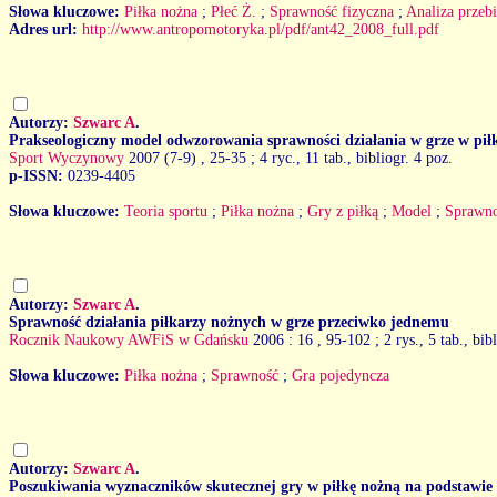
Słowa kluczowe:
Piłka nożna
;
Płeć Ż.
;
Sprawność fizyczna
;
Analiza przeb
Adres url:
http://www.antropomotoryka.pl/pdf/ant42_2008_full.pdf
Autorzy:
Szwarc A
.
Prakseologiczny model odwzorowania sprawności działania w grze w pił
Sport Wyczynowy
2007 (7-9)
, 25-35 ; 4 ryc., 11 tab., bibliogr. 4 poz.
p-ISSN:
0239-4405
Słowa kluczowe:
Teoria sportu
;
Piłka nożna
;
Gry z piłką
;
Model
;
Sprawn
Autorzy:
Szwarc A
.
Sprawność działania piłkarzy nożnych w grze przeciwko jednemu
Rocznik Naukowy AWFiS w Gdańsku
2006 : 16
, 95-102 ; 2 rys., 5 tab., bib
Słowa kluczowe:
Piłka nożna
;
Sprawność
;
Gra pojedyncza
Autorzy:
Szwarc A
.
Poszukiwania wyznaczników skutecznej gry w piłkę nożną na podstawie 