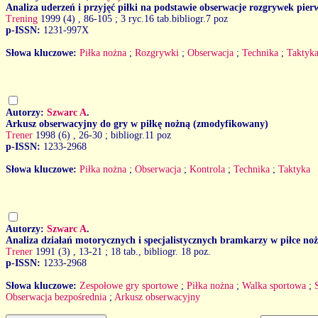
Analiza uderzeń i przyjęć piłki na podstawie obserwacje rozgrywek pier
Trening
1999 (4)
, 86-105 ; 3 ryc.16 tab.bibliogr.7 poz
p-ISSN:
1231-997X
Słowa kluczowe:
Piłka nożna
;
Rozgrywki
;
Obserwacja
;
Technika
;
Taktyk
Autorzy:
Szwarc A
.
Arkusz obserwacyjny do gry w piłkę nożną (zmodyfikowany)
Trener
1998 (6)
, 26-30 ; bibliogr.11 poz
p-ISSN:
1233-2968
Słowa kluczowe:
Piłka nożna
;
Obserwacja
;
Kontrola
;
Technika
;
Taktyka
Autorzy:
Szwarc A
.
Analiza działań motorycznych i specjalistycznych bramkarzy w piłce no
Trener
1991 (3)
, 13-21 ; 18 tab., bibliogr. 18 poz.
p-ISSN:
1233-2968
Słowa kluczowe:
Zespołowe gry sportowe
;
Piłka nożna
;
Walka sportowa
;
Obserwacja bezpośrednia
;
Arkusz obserwacyjny