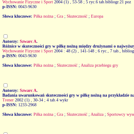
Wychowanie Fizyczne i Sport
2004 (1)
, 53-58 ; 5 ryc.6 tab.bibliogr.21 poz
p-ISSN:
0043-9630
Słowa kluczowe:
Piłka nożna
;
Gra
;
Skuteczność
;
Europa
Autorzy:
Szwarc A
.
Różnice w skuteczności gry w piłkę nożną między drużynami o najwyż
Wychowanie Fizyczne i Sport
2004 : 48 (2)
, 141-148 ; 6 ryc., 7 tab., biblio
p-ISSN:
0043-9630
Słowa kluczowe:
Piłka nożna
;
Skuteczność
;
Analiza przebiegu gry
Autorzy:
Szwarc A
.
Badania uwarunkowań skuteczności gry w piłkę nożną na przykładzie na
Trener
2002 (1)
, 30-34 ; 4 tab.4 wykr
p-ISSN:
1233-2968
Słowa kluczowe:
Piłka nożna
;
Gra
;
Skuteczność
;
Analiza
;
Sportowcy wys