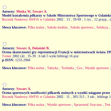
Autorzy:
Moska W
,
Szwarc A
.
Model kształcenia piłkarzy w Szkole Mistrzostwa Sportowego w Gdańsk
Rocznik Naukowy AWFiS w Gdańsku
2002 : 13
, 59-69 ; 1 ryc., 12 przyp., 
Słowa kluczowe:
Piłka nożna
;
Szkoła średnia
;
Szkoła sportowa
;
Selekcja
;
Autorzy:
Szwarc A
,
Dolański B
.
Ocena skuteczności gry reprezentacji Francji w mistrzostwach świata 19
Trener
2002 (4)
, 35-39 ; 6 tab.5 wykr.bibliogr.16 poz
p-ISSN:
1233-2968
Słowa kluczowe:
Piłka nożna
;
Taktyka
;
Technika
;
Gra
;
Wyniki sportowe
Autorzy:
Szwarc A
.
Ocena sportowych możliwości piłkarek nożnych a wyniki osiągane przez n
Rocznik Naukowy AWFiS w Gdańsku
2002 : 11
, 305-313 ; 3 tab., bibliogr.
Słowa kluczowe:
Piłka nożna
;
Wyniki sportowe
;
Sprawność fizyczna
;
Test