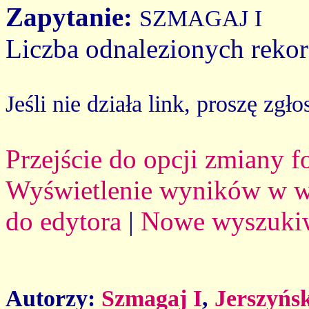
Zapytanie:
SZMAGAJ I
Liczba odnalezionych reko
Jeśli nie działa link, proszę zgło
Przejście do opcji zmiany 
Wyświetlenie wyników w we
do edytora
|
Nowe wyszuki
Autorzy:
Szmagaj I
,
Jerszyńs