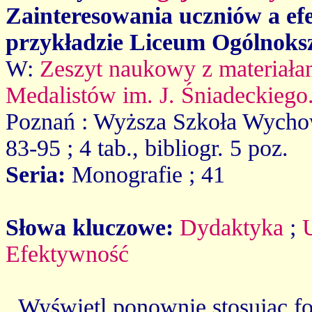
Zainteresowania uczniów a ef
przykładzie Liceum Ogólnoksz
W:
Zeszyt naukowy z materiała
Medalistów im. J. Śniadeckiego.
Poznań : Wyższa Szkoła Wycho
83-95 ; 4 tab., bibliogr. 5 poz.
Seria:
Monografie ; 41
Słowa kluczowe:
Dydaktyka
;
Efektywność
Wyświetl ponownie stosując f