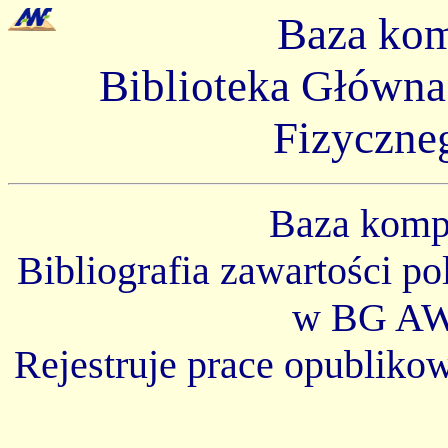
Baza ko
Biblioteka Główn
Fizyczne
Baza kom
Bibliografia zawartości p
w BG AW
Rejestruje prace opubliko