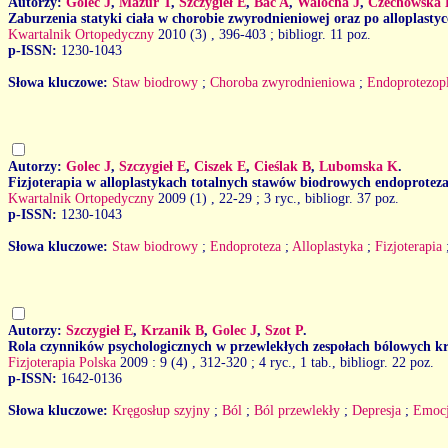
Autorzy:
Golec J
,
Mazur T
,
Szczygieł E
,
Bac A
,
Walocha J
,
Czechowska 
Zaburzenia statyki ciała w chorobie zwyrodnieniowej oraz po alloplasty
Kwartalnik Ortopedyczny
2010 (3)
, 396-403 ; bibliogr. 11 poz.
p-ISSN:
1230-1043
Słowa kluczowe:
Staw biodrowy
;
Choroba zwyrodnieniowa
;
Endoprotezopl
Autorzy:
Golec J
,
Szczygieł E
,
Ciszek E
,
Cieślak B
,
Lubomska K
.
Fizjoterapia w alloplastykach totalnych stawów biodrowych endoprote
Kwartalnik Ortopedyczny
2009 (1)
, 22-29 ; 3 ryc., bibliogr. 37 poz.
p-ISSN:
1230-1043
Słowa kluczowe:
Staw biodrowy
;
Endoproteza
;
Alloplastyka
;
Fizjoterapia
Autorzy:
Szczygieł E
,
Krzanik B
,
Golec J
,
Szot P
.
Rola czynników psychologicznych w przewlekłych zespołach bólowych kr
Fizjoterapia Polska
2009 : 9 (4)
, 312-320 ; 4 ryc., 1 tab., bibliogr. 22 poz.
p-ISSN:
1642-0136
Słowa kluczowe:
Kręgosłup szyjny
;
Ból
;
Ból przewlekły
;
Depresja
;
Emoc