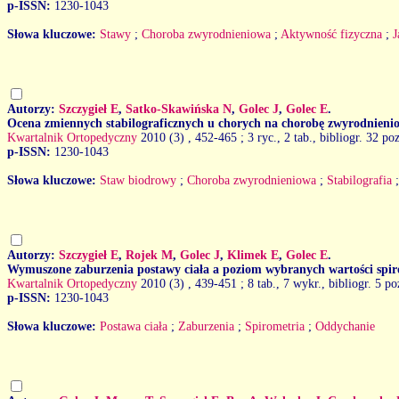
p-ISSN:
1230-1043
Słowa kluczowe:
Stawy
;
Choroba zwyrodnieniowa
;
Aktywność fizyczna
;
J
Autorzy:
Szczygieł E
,
Satko-Skawińska N
,
Golec J
,
Golec E
.
Ocena zmiennych stabilograficznych u chorych na chorobę zwyrodnieni
Kwartalnik Ortopedyczny
2010 (3)
, 452-465 ; 3 ryc., 2 tab., bibliogr. 32 poz
p-ISSN:
1230-1043
Słowa kluczowe:
Staw biodrowy
;
Choroba zwyrodnieniowa
;
Stabilografia
Autorzy:
Szczygieł E
,
Rojek M
,
Golec J
,
Klimek E
,
Golec E
.
Wymuszone zaburzenia postawy ciała a poziom wybranych wartości spi
Kwartalnik Ortopedyczny
2010 (3)
, 439-451 ; 8 tab., 7 wykr., bibliogr. 5 po
p-ISSN:
1230-1043
Słowa kluczowe:
Postawa ciała
;
Zaburzenia
;
Spirometria
;
Oddychanie