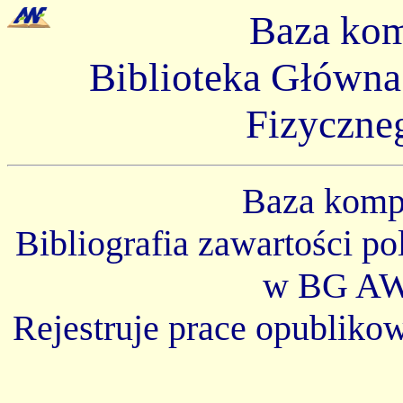
Baza ko
Biblioteka Główn
Fizyczne
Baza kom
Bibliografia zawartości p
w BG AW
Rejestruje prace opubliko