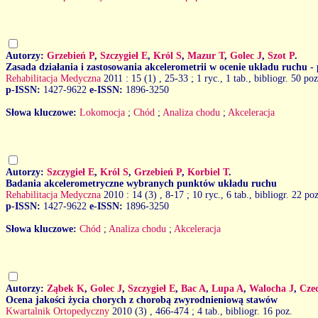
Autorzy:
Grzebień P
,
Szczygieł E
,
Król S
,
Mazur T
,
Golec J
,
Szot P
.
Zasada działania i zastosowania akcelerometrii w ocenie układu ruchu -
Rehabilitacja Medyczna
2011 : 15 (1)
, 25-33 ; 1 ryc., 1 tab., bibliogr. 50 poz
p-ISSN:
1427-9622
e-ISSN:
1896-3250
Słowa kluczowe:
Lokomocja
;
Chód
;
Analiza chodu
;
Akceleracja
Autorzy:
Szczygieł E
,
Król S
,
Grzebień P
,
Korbiel T
.
Badania akcelerometryczne wybranych punktów układu ruchu
Rehabilitacja Medyczna
2010 : 14 (3)
, 8-17 ; 10 ryc., 6 tab., bibliogr. 22 poz
p-ISSN:
1427-9622
e-ISSN:
1896-3250
Słowa kluczowe:
Chód
;
Analiza chodu
;
Akceleracja
Autorzy:
Ząbek K
,
Golec J
,
Szczygieł E
,
Bac A
,
Lupa A
,
Walocha J
,
Cze
Ocena jakości życia chorych z chorobą zwyrodnieniową stawów
Kwartalnik Ortopedyczny
2010 (3)
, 466-474 ; 4 tab., bibliogr. 16 poz.