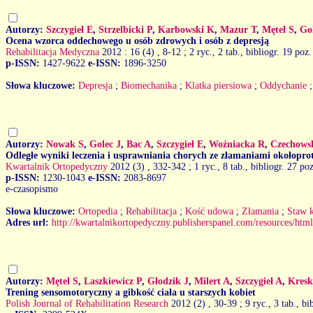
Autorzy:
Szczygieł E
,
Strzelbicki P
,
Karbowski K
,
Mazur T
,
Mętel S
,
Go
Ocena wzorca oddechowego u osób zdrowych i osób z depresją
Rehabilitacja Medyczna
2012 : 16 (4)
, 8-12 ; 2 ryc., 2 tab., bibliogr. 19 poz.
p-ISSN:
1427-9622
e-ISSN:
1896-3250
Słowa kluczowe:
Depresja
;
Biomechanika
;
Klatka piersiowa
;
Oddychanie
Autorzy:
Nowak S
,
Golec J
,
Bac A
,
Szczygieł E
,
Woźniacka R
,
Czechows
Odległe wyniki leczenia i usprawniania chorych ze złamaniami okołopr
Kwartalnik Ortopedyczny
2012 (3)
, 332-342 ; 1 ryc., 8 tab., bibliogr. 27 poz
p-ISSN:
1230-1043
e-ISSN:
2083-8697
e-czasopismo
Słowa kluczowe:
Ortopedia
;
Rehabilitacja
;
Kość udowa
;
Złamania
;
Staw 
Adres url:
http://kwartalnikortopedyczny.publisherspanel.com/resources/html
Autorzy:
Mętel S
,
Laszkiewicz P
,
Głodzik J
,
Milert A
,
Szczygieł A
,
Kresk
Trening sensomotoryczny a gibkość ciała u starszych kobiet
Polish Journal of Rehabilitation Research
2012 (2)
, 30-39 ; 9 ryc., 3 tab., bi