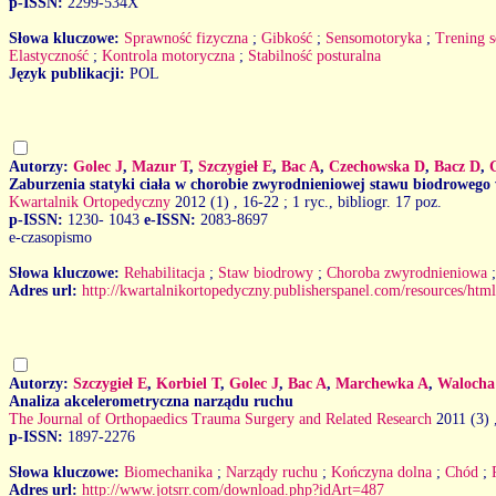
p-ISSN:
2299-534X
Słowa kluczowe:
Sprawność fizyczna
;
Gibkość
;
Sensomotoryka
;
Trening 
Elastyczność
;
Kontrola motoryczna
;
Stabilność posturalna
Język publikacji:
POL
Autorzy:
Golec J
,
Mazur T
,
Szczygieł E
,
Bac A
,
Czechowska D
,
Bacz D
,
Zaburzenia statyki ciała w chorobie zwyrodnieniowej stawu biodrowego 
Kwartalnik Ortopedyczny
2012 (1)
, 16-22 ; 1 ryc., bibliogr. 17 poz.
p-ISSN:
1230- 1043
e-ISSN:
2083-8697
e-czasopismo
Słowa kluczowe:
Rehabilitacja
;
Staw biodrowy
;
Choroba zwyrodnieniowa
Adres url:
http://kwartalnikortopedyczny.publisherspanel.com/resources/html
Autorzy:
Szczygieł E
,
Korbiel T
,
Golec J
,
Bac A
,
Marchewka A
,
Walocha
Analiza akcelerometryczna narządu ruchu
The Journal of Orthopaedics Trauma Surgery and Related Research
2011 (3)
p-ISSN:
1897-2276
Słowa kluczowe:
Biomechanika
;
Narządy ruchu
;
Kończyna dolna
;
Chód
;
Adres url:
http://www.jotsrr.com/download.php?idArt=487