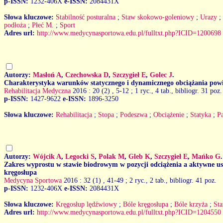
p-ISSN:
1232-406X
e-ISSN:
2084431X
Słowa kluczowe:
Stabilność posturalna
;
Staw skokowo-goleniowy
;
Urazy
;
podłoża
;
Płeć M.
;
Sport
Adres url:
http://www.medycynasportowa.edu.pl/fulltxt.php?ICID=1200698
Autorzy:
Masłoń A
,
Czechowska D
,
Szczygieł E
,
Golec J
.
Charakterystyka warunków statycznego i dynamicznego obciążania powi
Rehabilitacja Medyczna
2016 : 20 (2)
, 5-12 ; 1 ryc., 4 tab., bibliogr. 31 poz.
p-ISSN:
1427-9622
e-ISSN:
1896-3250
Słowa kluczowe:
Rehabilitacja
;
Stopa
;
Podeszwa
;
Obciążenie
;
Statyka
;
P
Autorzy:
Wójcik A
,
Legocki S
,
Polak M
,
Gleb K
,
Szczygieł E
,
Mańko G
.
Zakres wyprostu w stawie biodrowym w pozycji odciążenia a aktywne ust
kręgosłupa
Medycyna Sportowa
2016 : 32 (1)
, 41-49 ; 2 ryc., 2 tab., bibliogr. 41 poz.
p-ISSN:
1232-406X
e-ISSN:
2084431X
Słowa kluczowe:
Kręgosłup lędźwiowy
;
Bóle kręgosłupa
;
Bóle krzyża
;
St
Adres url:
http://www.medycynasportowa.edu.pl/fulltxt.php?ICID=1204550