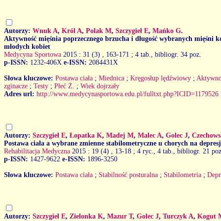
Autorzy:
Wnuk A
,
Król A
,
Polak M
,
Szczygieł E
,
Mańko G
.
Aktywność mięśnia poprzecznego brzucha i długość wybranych mięśni 
młodych kobiet
Medycyna Sportowa
2015 : 31 (3)
, 163-171 ; 4 tab., bibliogr. 34 poz.
p-ISSN:
1232-406X
e-ISSN:
2084431X
Słowa kluczowe:
Postawa ciała
;
Miednica
;
Kręgosłup lędźwiowy
;
Aktywno
zginacze
;
Testy
;
Płeć Ż.
;
Wiek dojrzały
Adres url:
http://www.medycynasportowa.edu.pl/fulltxt.php?ICID=1179526
Autorzy:
Szczygieł E
,
Łopatka K
,
Madej M
,
Malec A
,
Golec J
,
Czechows
Postawa ciała a wybrane zmienne stabilometryczne u chorych na depresj
Rehabilitacja Medyczna
2015 : 19 (4)
, 13-18 ; 4 ryc., 4 tab., bibliogr. 21 poz
p-ISSN:
1427-9622
e-ISSN:
1896-3250
Słowa kluczowe:
Postawa ciała
;
Stabilność posturalna
;
Stabilometria
;
Depr
Autorzy:
Szczygieł E
,
Zielonka K
,
Mazur T
,
Golec J
,
Turczyk A
,
Kogut 