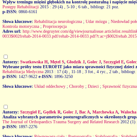
Wpływ treningu mięśni głębokich na kontrolę posturalną i napięcie mię
Postępy Rehabilitacji
2015 : 29 (4)
, 5-10 ; 6 tab., bibliogr. 21 poz.
p-ISSN:
0860-6161
Słowa kluczowe:
Rehabilitacja neurologiczna
;
Udar mózgu
;
Niedowład poł
Kontrola motoryczna
;
Propriocepcja
Adres url:
http://www.degruyter.com/dg/viewjournalissue.articlelist.resultl
0033$002frehab-2014-0033.pdf/rehab-2014-0033.pdf?t:ac=j$002frehab.2015.2
Autorzy:
Swatkowska H
,
Mętel S
,
Głodzik J
,
Golec J
,
Szczygieł E
,
Golec
Wybrane próby testu EUROFIT jako miara sprawności fizycznej dzieci 
Rehabilitacja Medyczna
2013 : 17 (4)
, 11-18 ; 3 fot., 4 ryc., 2 tab., bibliogr
p-ISSN:
1427-9622
e-ISSN:
1896-3250
Słowa kluczowe:
Układ oddechowy
;
Choroby
;
Dzieci
;
Sprawność fizyczna
Autorzy:
Szczygieł E
,
Gędlek R
,
Golec J
,
Bac A
,
Marchewka A
,
Walocha
Analiza wybranych parametrów posturograficznych w określonych gru
The Journal of Orthopaedics Trauma Surgery and Related Research
2012 (1)
p-ISSN:
1897-2276
Słowa kluczowe:
Równowaga ciała
;
Posturografia
;
Stabilografia
;
Stabilnoś