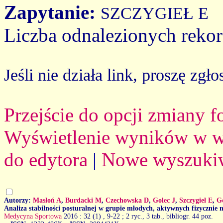
Zapytanie:
SZCZYGIEŁ E
Liczba odnalezionych reko
Jeśli nie działa link, proszę zgło
Przejście do opcji zmiany 
Wyświetlenie wyników w we
do edytora
|
Nowe wyszuki
Autorzy:
Masłoń A
,
Burdacki M
,
Czechowska D
,
Golec J
,
Szczygieł E
,
G
Analiza stabilności posturalnej w grupie młodych, aktywnych fizyczni
Medycyna Sportowa
2016 : 32 (1)
, 9-22 ; 2 ryc., 3 tab., bibliogr. 44 poz.