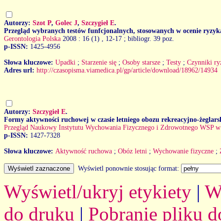
Autorzy:
Szot P
,
Golec J
,
Szczygieł E
.
Przegląd wybranych testów funfcjonalnych, stosowanych w ocenie ryzyk
Gerontologia Polska
2008 : 16 (1)
, 12-17 ; bibliogr. 39 poz.
p-ISSN:
1425-4956
Słowa kluczowe:
Upadki
;
Starzenie się
;
Osoby starsze
;
Testy
;
Czynniki ry
Adres url:
http://czasopisma.viamedica.pl/gp/article/download/18962/14934
Autorzy:
Szczygieł E
.
Formy aktywności ruchowej w czasie letniego obozu rekreacyjno-żeglars
Przegląd Naukowy Instytutu Wychowania Fizycznego i Zdrowotnego WSP w
p-ISSN:
1427-7328
Słowa kluczowe:
Aktywność ruchowa
;
Obóz letni
;
Wychowanie fizyczne
;
Wyświetl ponownie stosując format:
Wyświetl/ukryj etykiety
|
W
do druku
|
Pobranie pliku d