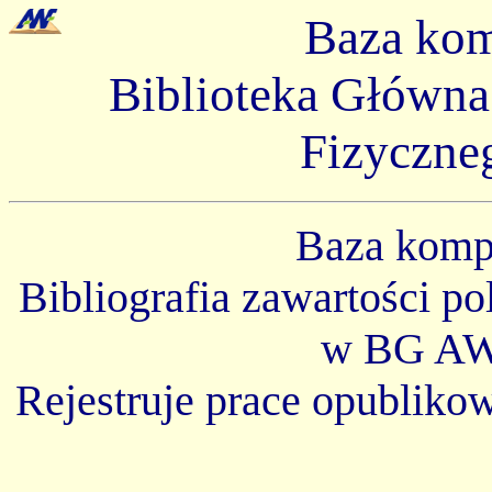
Baza ko
Biblioteka Główn
Fizyczne
Baza kom
Bibliografia zawartości p
w BG AW
Rejestruje prace opubliko