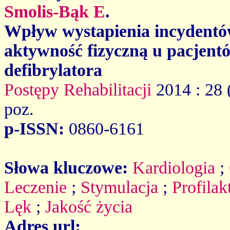
Smolis-Bąk E
.
Wpływ wystapienia incydentów
aktywność fizyczną u pacjent
defibrylatora
Postępy Rehabilitacji
2014 : 28 
poz.
p-ISSN:
0860-6161
Słowa kluczowe:
Kardiologia
;
Leczenie
;
Stymulacja
;
Profilak
Lęk
;
Jakość życia
Adres url: