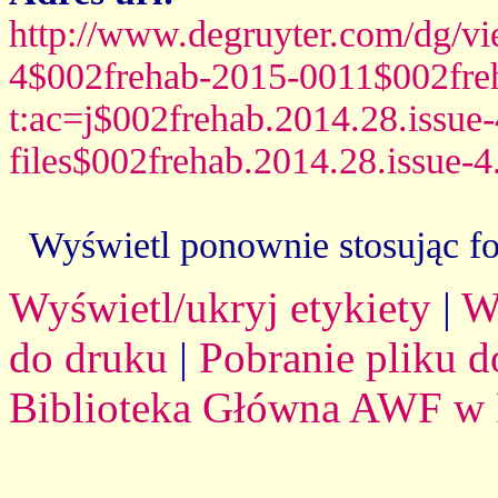
http://www.degruyter.com/dg/view
4$002frehab-2015-0011$002fre
t:ac=j$002frehab.2014.28.issue
files$002frehab.2014.28.issue-4
Wyświetl ponownie stosując f
Wyświetl/ukryj etykiety
|
W
do druku
|
Pobranie pliku d
Biblioteka Główna AWF w 