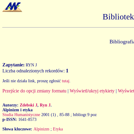
Bibliote
Bibliograf
Zapytanie:
RYN J
1
Liczba odnalezionych rekordów:
Jeśli nie działa link, proszę zgłosić
tutaj
.
Przejście do opcji zmiany formatu
|
Wyświetl/ukryj etykiety
|
Wyświet
Autorzy:
Zdebski J
,
Ryn J
.
Alpinizm i etyka
Studia Humanistyczne
2001 (1)
, 85-88 ; bibliogr.9 poz
p-ISSN:
1641-8573
Słowa kluczowe:
Alpinizm
;
Etyka