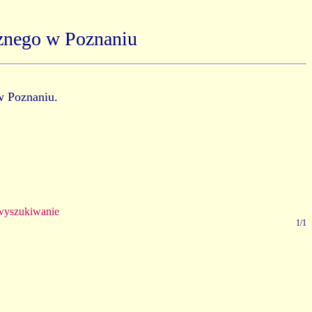
znego w Poznaniu
w Poznaniu.
yszukiwanie
1/1