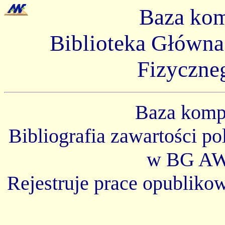
Baza ko
Biblioteka Główn
Fizyczne
Baza kom
Bibliografia zawartości p
w BG AW
Rejestruje prace opubliko