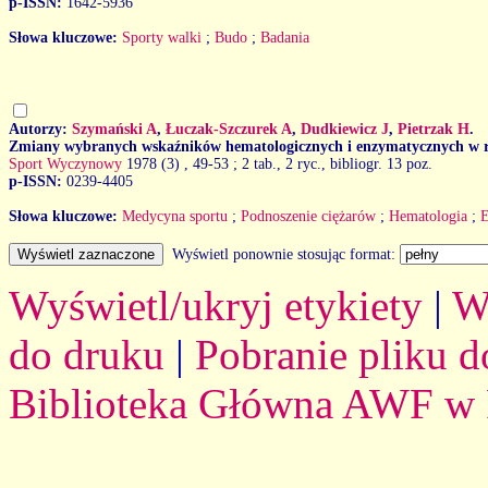
p-ISSN:
1642-5936
Słowa kluczowe:
Sporty walki
;
Budo
;
Badania
Autorzy:
Szymański A
,
Łuczak-Szczurek A
,
Dudkiewicz J
,
Pietrzak H
.
Zmiany wybranych wskaźników hematologicznych i enzymatycznych w 
Sport Wyczynowy
1978 (3)
, 49-53 ; 2 tab., 2 ryc., bibliogr. 13 poz.
p-ISSN:
0239-4405
Słowa kluczowe:
Medycyna sportu
;
Podnoszenie ciężarów
;
Hematologia
;
Wyświetl ponownie stosując format:
Wyświetl/ukryj etykiety
|
W
do druku
|
Pobranie pliku d
Biblioteka Główna AWF w 