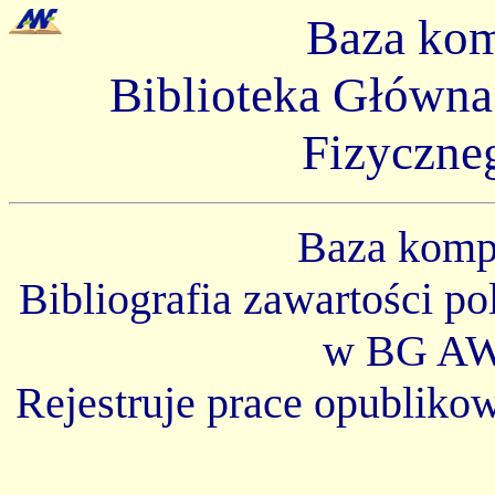
Baza ko
Biblioteka Główn
Fizyczne
Baza kom
Bibliografia zawartości p
w BG AW
Rejestruje prace opubliko