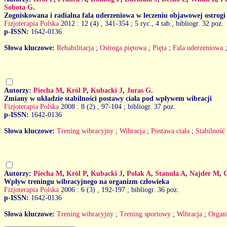
Sobota G
.
Zogniskowana i radialna fala uderzeniowa w leczeniu objawowej ostrogi
Fizjoterapia Polska
2012 : 12 (4)
, 341-354 ; 5 ryc., 4 tab., bibliogr. 32 poz.
p-ISSN:
1642-0136
Słowa kluczowe:
Rehabilitacja
;
Ostroga piętowa
;
Pięta
;
Fala uderzeniowa
Autorzy:
Piecha M
,
Król P
,
Kubacki J
,
Juras G
.
Zmiany w układzie stabilności postawy ciała pod wpływem wibracji
Fizjoterapia Polska
2008 : 8 (2)
, 97-104 ; bibliogr. 37 poz.
p-ISSN:
1642-0136
Słowa kluczowe:
Trening wibracyjny
;
Wibracja
;
Postawa ciała
;
Stabilność
Autorzy:
Piecha M
,
Król P
,
Kubacki J
,
Polak A
,
Stanula A
,
Najder M
,
Wpływ treningu wibracyjnego na organizm człowieka
Fizjoterapia Polska
2006 : 6 (3)
, 192-197 ; bibliogr. 36 poz.
p-ISSN:
1642-0136
Słowa kluczowe:
Trening wibracyjny
;
Trening sportowy
;
Wibracja
;
Organ