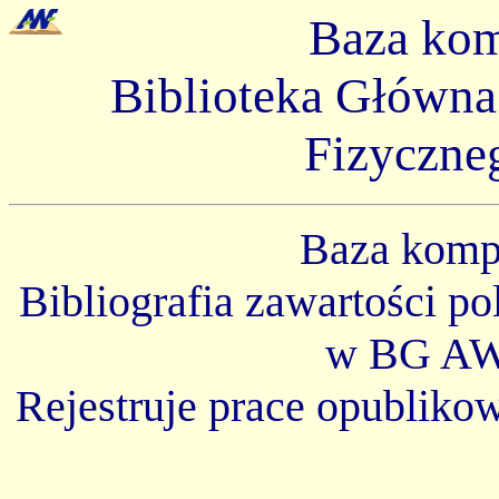
Baza ko
Biblioteka Główn
Fizyczne
Baza kom
Bibliografia zawartości p
w BG AW
Rejestruje prace opubliko