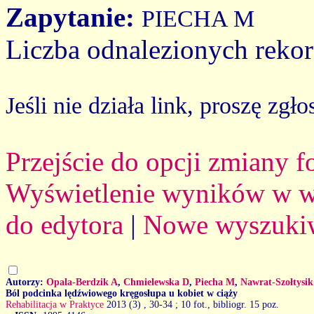
Zapytanie:
PIECHA M
Liczba odnalezionych reko
Jeśli nie działa link, proszę zgło
Przejście do opcji zmiany 
Wyświetlenie wyników w we
do edytora
|
Nowe wyszuki
Autorzy:
Opala-Berdzik A
,
Chmielewska D
,
Piecha M
,
Nawrat-Szołtysik
Ból podcinka lędźwiowego kręgosłupa u kobiet w ciąży
Rehabilitacja w Praktyce
2013 (3)
, 30-34 ; 10 fot., bibliogr. 15 poz.