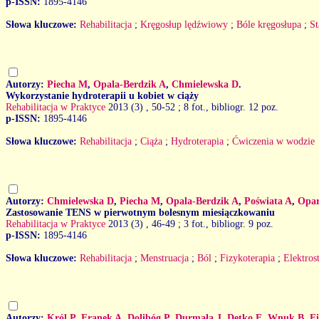
p-ISSN:
1895-4146
Słowa kluczowe:
Rehabilitacja
;
Kręgosłup lędźwiowy
;
Bóle kręgosłupa
;
S
Autorzy:
Piecha M
,
Opala-Berdzik A
,
Chmielewska D
.
Wykorzystanie hydroterapii u kobiet w ciąży
Rehabilitacja w Praktyce
2013 (3)
, 50-52 ; 8 fot., bibliogr. 12 poz.
p-ISSN:
1895-4146
Słowa kluczowe:
Rehabilitacja
;
Ciąża
;
Hydroterapia
;
Ćwiczenia w wodzie
Autorzy:
Chmielewska D
,
Piecha M
,
Opala-Berdzik A
,
Poświata A
,
Opar
Zastosowanie TENS w pierwotnym bolesnym miesiączkowaniu
Rehabilitacja w Praktyce
2013 (3)
, 46-49 ; 3 fot., bibliogr. 9 poz.
p-ISSN:
1895-4146
Słowa kluczowe:
Rehabilitacja
;
Menstruacja
;
Ból
;
Fizykoterapia
;
Elektros
Autorzy:
Król P
,
Franek A
,
Dolibóg P
,
Durmała J
,
Detko E
,
Wnuk B
,
F