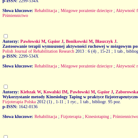
p-ISSN:
2299-534X
Słowa kluczowe:
Rehabilitacja
;
Mózgowe porażenie dziecięce
;
Aktywność f
Piśmiennictwo
Autorzy:
Pawłowski M
,
Gąsior J
,
Bonikowski M
,
Błaszczyk J
.
Zastosowanie terapii wymuszonej aktywności ruchowej w mózgowym po
Polish Journal of Rehabilitation Research
2013 : 6 (4)
, 15-21 ; 1 tab., biblio
p-ISSN:
2299-534X
Słowa kluczowe:
Rehabilitacja
;
Mózgowe porażenie dziecięce
;
Aktywność 
Autorzy:
Kiebzak W
,
Kowalski IM
,
Pawłowski M
,
Gąsior J
,
Zaborowska
Wykorzystanie metody Kinesiology Taping w praktyce fizjoterapeutycznej
Fizjoterapia Polska
2012 (1)
, 1-11 ; 1 ryc., 1 tab., bibliogr. 95 poz.
p-ISSN:
1642-0136
Słowa kluczowe:
Rehabilitacja
;
Fizjoterapia
;
Kinesiotaping
;
Piśmiennictw