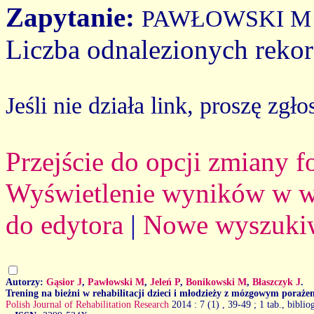
Zapytanie:
PAWŁOWSKI M
Liczba odnalezionych reko
Jeśli nie działa link, proszę zgło
Przejście do opcji zmiany 
Wyświetlenie wyników w we
do edytora
|
Nowe wyszuki
Autorzy:
Gąsior J
,
Pawłowski M
,
Jeleń P
,
Bonikowski M
,
Błaszczyk J
.
Trening na bieżni w rehabilitacji dzieci i młodzieży z mózgowym poraże
Polish Journal of Rehabilitation Research
2014 : 7 (1)
, 39-49 ; 1 tab., biblio