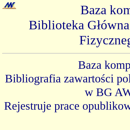
Baza ko
Biblioteka Główn
Fizyczne
Baza kom
Bibliografia zawartości p
w BG AW
Rejestruje prace opubliko