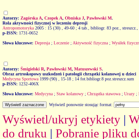
Autorzy:
Zagórska A
,
Czopek A
,
Obniska J
,
Pawłowski M
.
Rola aktywności fizycznej w leczeniu depresji
Antropomotoryka
2005 : 15 (30)
, 49-60 ; 4 tab., bibliogr. 83 poz., streszcz.
p-ISSN:
1731-0652
Słowa kluczowe:
Depresja
;
Leczenie
;
Aktywność fizyczna
;
Wysiłek fizycz
Autorzy:
Śmigielski R
,
Pawłowski M
,
Matuszewski S
.
Obraz artroskopowy uszkodzeń i patologii chrząstki kolanowej u dzieci
Medycyna Sportowa
1999 (90)
, 15-18 ; 14 fot.bibliogr.8 poz.streszcz.sum
p-ISSN:
1232-406X
Słowa kluczowe:
Medycyna
;
Staw kolanowy
;
Chrząstka stawowa
;
Urazy
;
Wyświetl ponownie stosując format:
Wyświetl/ukryj etykiety
|
W
do druku
|
Pobranie pliku d