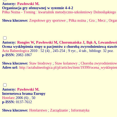
Autorzy:
Pawłowski M
.
Organizacja gry ofensywnej w systemie 4-4-2
Piłka Nożna - Trening : kwartalnik metodyczno-szkoleniowy Dolnośląskiego 
Słowa kluczowe:
Zespołowe gry sportowe
;
Piłka nożna
;
Gra
;
Mecz
;
Organ
Autorzy:
Rongies W
,
Pawłowski M
,
Choromańska J
,
Bąk A
,
Lewandows
Ocena wysklepienia stopy u pacjentów z chorobą zwyrodnieniową staw
Acta Balneologica
2010 : 52 (4)
, 245-254 ; 9 ryc., 4 tab., bibliogr. 32 poz.
p-ISSN:
2082-1867
Słowa kluczowe:
Staw biodrowy
;
Staw kolanowy
;
Choroba zwyrodnieniow
Adres url:
http://actabalneologica.pl/pl/articles/item/19399/ocena_wysk
Autorzy:
Pawłowski M
.
Internetowa brama Europy
Hotelarz
2006 (6)
, 50
p-ISSN:
0137-7612
Słowa kluczowe:
Hotelarstwo
;
Zarządzanie
;
Informatyka