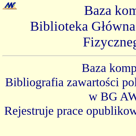
Baza ko
Biblioteka Główn
Fizyczne
Baza kom
Bibliografia zawartości p
w BG AW
Rejestruje prace opubliko