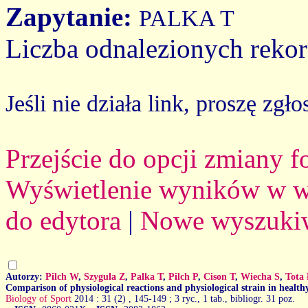
Zapytanie:
PALKA T
Liczba odnalezionych reko
Jeśli nie działa link, proszę zgło
Przejście do opcji zmiany 
Wyświetlenie wyników w we
do edytora
|
Nowe wyszuki
Autorzy:
Pilch W
,
Szygula Z
,
Palka T
,
Pilch P
,
Cison T
,
Wiecha S
,
Tota
Comparison of physiological reactions and physiological strain in healt
Biology of Sport
2014 : 31 (2)
, 145-149 ; 3 ryc., 1 tab., bibliogr. 31 poz.