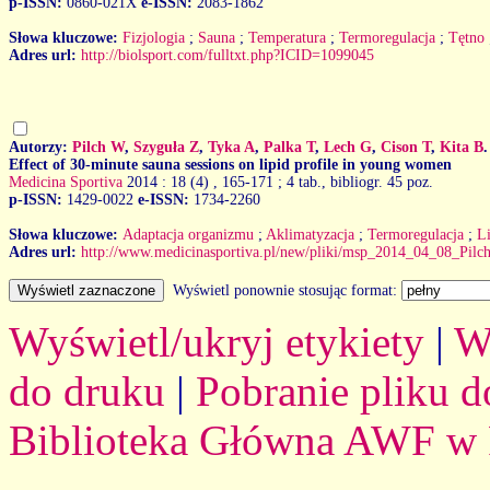
p-ISSN:
0860-021X
e-ISSN:
2083-1862
Słowa kluczowe:
Fizjologia
;
Sauna
;
Temperatura
;
Termoregulacja
;
Tętno
Adres url:
http://biolsport.com/fulltxt.php?ICID=1099045
Autorzy:
Pilch W
,
Szyguła Z
,
Tyka A
,
Palka T
,
Lech G
,
Cison T
,
Kita B
.
Effect of 30-minute sauna sessions on lipid profile in young women
Medicina Sportiva
2014 : 18 (4)
, 165-171 ; 4 tab., bibliogr. 45 poz.
p-ISSN:
1429-0022
e-ISSN:
1734-2260
Słowa kluczowe:
Adaptacja organizmu
;
Aklimatyzacja
;
Termoregulacja
;
L
Adres url:
http://www.medicinasportiva.pl/new/pliki/msp_2014_04_08_Pilch
Wyświetl ponownie stosując format:
Wyświetl/ukryj etykiety
|
W
do druku
|
Pobranie pliku d
Biblioteka Główna AWF w 