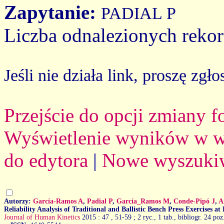
Zapytanie:
PADIAL P
Liczba odnalezionych reko
Jeśli nie działa link, proszę zgło
Przejście do opcji zmiany 
Wyświetlenie wyników w we
do edytora
|
Nowe wyszuki
Autorzy:
García-Ramos A
,
Padial P
,
García_Ramos M
,
Conde-Pipó J
,
A
Reliability Analysis of Traditional and Ballistic Bench Press Exercises at
Journal of Human Kinetics
2015 : 47
, 51-59 ; 2 ryc., 1 tab., bibliogr. 24 poz