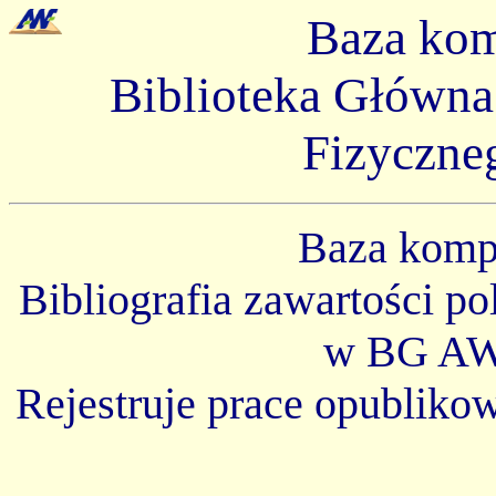
Baza ko
Biblioteka Główn
Fizyczne
Baza kom
Bibliografia zawartości p
w BG AW
Rejestruje prace opubliko