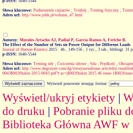
p-ISSN:
1640-5544
Słowa kluczowe:
Podnoszenie ciężarów
;
Trójbój
;
Trening fizyczny
;
Trenin
Adres url:
http://www.johk.pl/volume_47.html
Autorzy:
Morales-Artacho AJ
,
Padial P
,
García-Ramos A
,
Feriche B
.
The Effect of the Number of Sets on Power Output for Different Loads
Journal of Human Kinetics
2015 : 46
, 149-156 ; 1 ryc., 3 tab., bibliogr. 31 p
p-ISSN:
1640-5544
Słowa kluczowe:
Trening siły
;
Ćwiczenia siłowe
;
Siła
;
Prędkość
;
Obciąże
Adres url:
http://www.degruyter.com/dg/viewjournalissue.articlelist.resultl
0043$002fhukin-2015-0043.pdf?t:ac=j$002fhukin.2015.46.issue-1$002fissue-
Wyświetl ponownie stosując format:
Wyświetl/ukryj etykiety
|
W
do druku
|
Pobranie pliku d
Biblioteka Główna AWF w 