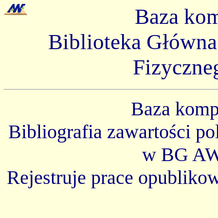
Baza ko
Biblioteka Główn
Fizyczne
Baza kom
Bibliografia zawartości p
w BG AW
Rejestruje prace opubliko