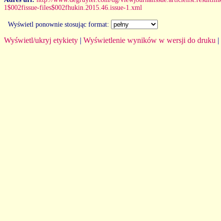
1$002fissue-files$002fhukin.2015.46.issue-1.xml
Wyświetl ponownie stosując format:
Wyświetl/ukryj etykiety
|
Wyświetlenie wyników w wersji do druku
|