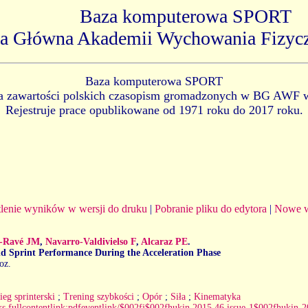
Baza komputerowa SPORT
ka Główna Akademii Wychowania Fizyc
Baza komputerowa SPORT
ia zawartości polskich czasopism gromadzonych w BG AWF 
Rejestruje prace opublikowane od 1971 roku do 2017 roku.
lenie wyników w wersji do druku
|
Pobranie pliku do edytora
|
Nowe w
z-Ravé JM
,
Navarro-Valdivielso F
,
Alcaraz PE
.
nd Sprint Performance During the Acceleration Phase
oz.
ieg sprinterski
;
Trening szybkości
;
Opór
;
Siła
;
Kinematyka
links.fullcontentlink:pdfeventlink/$002fj$002fhukin.2015.46.issue-1$002fhuki