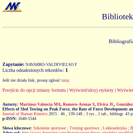
Bibliote
Bibliograf
Zapytanie:
NAVARRO-VALDIVIELSO F
1
Liczba odnalezionych rekordów:
Jeśli nie działa link, proszę zgłosić
tutaj
.
Przejście do opcji zmiany formatu
|
Wyświetl/ukryj etykiety
|
Wyświet
Autorzy:
Martínez-Valencia MA
,
Romero-Arenas S
,
Elvira JL
,
Gonzále
Effects of Sled Towing on Peak Force, the Rate of Force Development a
Journal of Human Kinetics
2015 : 46
, 139-148 ; 3 ryc., 1 tab., bibliogr. 43 p
p-ISSN:
1640-5544
Słowa kluczowe:
Szkolenie sportowe
;
Trening sportowy
;
Lekkoatletyka
;
B
Adres url:
http://www.degruyter.com/dg/viewjournalissue.articlelist.result