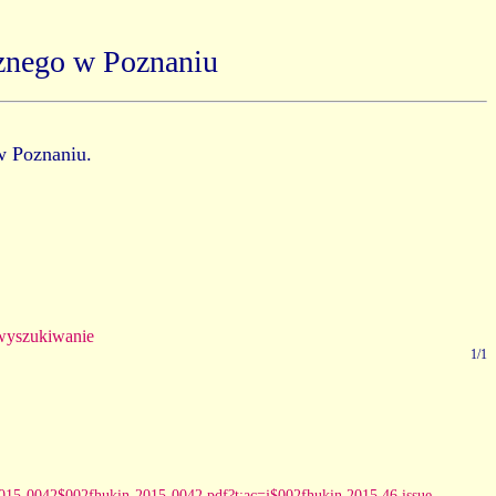
znego w Poznaniu
w Poznaniu.
yszukiwanie
1/1
n-2015-0042$002fhukin-2015-0042.pdf?t:ac=j$002fhukin.2015.46.issue-