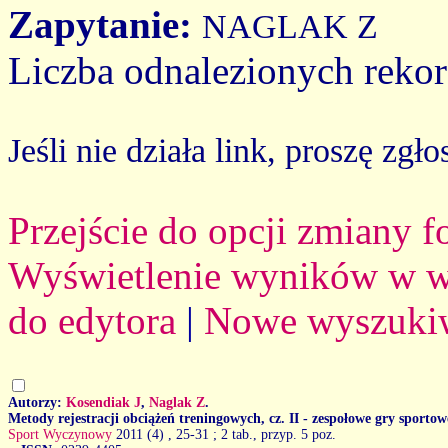
Zapytanie:
NAGLAK Z
Liczba odnalezionych reko
Jeśli nie działa link, proszę zgło
Przejście do opcji zmiany 
Wyświetlenie wyników w we
do edytora
|
Nowe wyszuki
Autorzy:
Kosendiak J
,
Naglak Z
.
Metody rejestracji obciążeń treningowych, cz. II - zespołowe gry sportow
Sport Wyczynowy
2011 (4)
, 25-31 ; 2 tab., przyp. 5 poz.