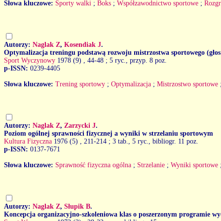
Słowa kluczowe:
Sporty walki
;
Boks
;
Współzawodnictwo sportowe
;
Rozg
Autorzy:
Naglak Z
,
Kosendiak J
.
Optymalizacja treningu podstawą rozwoju mistrzostwa sportowego (głos
Sport Wyczynowy
1978 (9)
, 44-48 ; 5 ryc., przyp. 8 poz.
p-ISSN:
0239-4405
Słowa kluczowe:
Trening sportowy
;
Optymalizacja
;
Mistrzostwo sportowe
Autorzy:
Naglak Z
,
Zarzycki J
.
Poziom ogólnej sprawności fizycznej a wyniki w strzelaniu sportowym
Kultura Fizyczna
1976 (5)
, 211-214 ; 3 tab., 5 ryc., bibliogr. 11 poz.
p-ISSN:
0137-7671
Słowa kluczowe:
Sprawność fizyczna ogólna
;
Strzelanie
;
Wyniki sportowe
Autorzy:
Naglak Z
,
Słupik B
.
Koncepcja organizacyjno-szkoleniowa klas o poszerzonym programie w