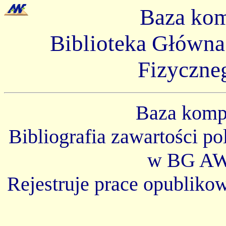
Baza ko
Biblioteka Główn
Fizyczne
Baza kom
Bibliografia zawartości p
w BG AW
Rejestruje prace opubliko