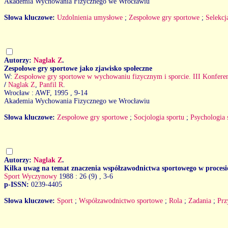
Akademia Wychowania Fizycznego we Wrocławiu
Słowa kluczowe:
Uzdolnienia umysłowe
;
Zespołowe gry sportowe
;
Selekcj
Autorzy:
Naglak Z
.
Zespołowe gry sportowe jako zjawisko społeczne
W:
Zespołowe gry sportowe w wychowaniu fizycznym i sporcie. III Konfer
/
Naglak Z
,
Panfil R
.
Wrocław : AWF, 1995
, 9-14
Akademia Wychowania Fizycznego we Wrocławiu
Słowa kluczowe:
Zespołowe gry sportowe
;
Socjologia sportu
;
Psychologia 
Autorzy:
Naglak Z
.
Kilka uwag na temat znaczenia współzawodnictwa sportowego w procesi
Sport Wyczynowy
1988 : 26 (9)
, 3-6
p-ISSN:
0239-4405
Słowa kluczowe:
Sport
;
Współzawodnictwo sportowe
;
Rola
;
Zadania
;
Prz