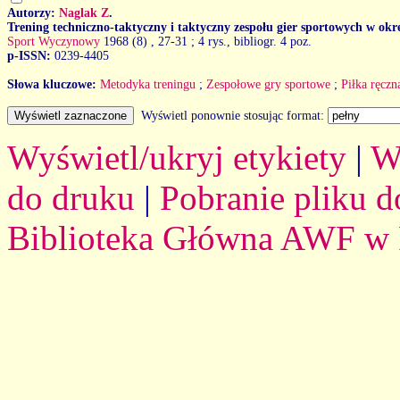
Autorzy:
Naglak Z
.
Trening techniczno-taktyczny i taktyczny zespołu gier sportowych w ok
Sport Wyczynowy
1968 (8)
, 27-31 ; 4 rys., bibliogr. 4 poz.
p-ISSN:
0239-4405
Słowa kluczowe:
Metodyka treningu
;
Zespołowe gry sportowe
;
Piłka ręczn
Wyświetl ponownie stosując format:
Wyświetl/ukryj etykiety
|
W
do druku
|
Pobranie pliku d
Biblioteka Główna AWF w 