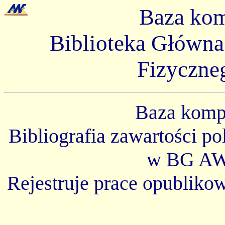
Baza ko
Biblioteka Główn
Fizyczne
Baza kom
Bibliografia zawartości p
w BG AW
Rejestruje prace opubliko