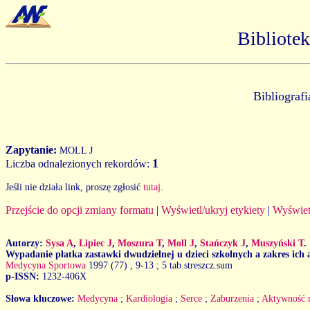
Bibliote
Bibliograf
Zapytanie:
MOLL J
1
Liczba odnalezionych rekordów:
Jeśli nie działa link, proszę zgłosić
tutaj
.
Przejście do opcji zmiany formatu
|
Wyświetl/ukryj etykiety
|
Wyświet
Autorzy:
Sysa A
,
Lipiec J
,
Moszura T
,
Moll J
,
Stańczyk J
,
Muszyński T
.
Wypadanie płatka zastawki dwudzielnej u dzieci szkolnych a zakres ich
Medycyna Sportowa
1997 (77)
, 9-13 ; 5 tab.streszcz.sum
p-ISSN:
1232-406X
Słowa kluczowe:
Medycyna
;
Kardiologia
;
Serce
;
Zaburzenia
;
Aktywność 