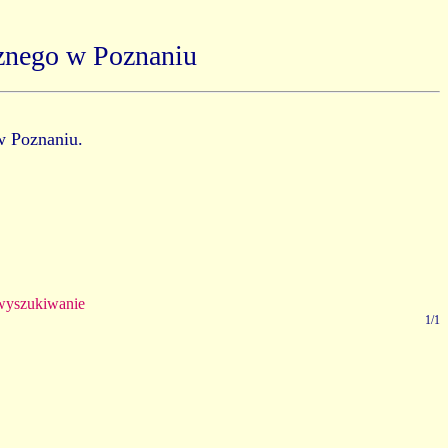
znego w Poznaniu
w Poznaniu.
yszukiwanie
1/1