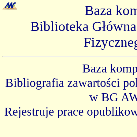
Baza ko
Biblioteka Główn
Fizyczne
Baza kom
Bibliografia zawartości p
w BG AW
Rejestruje prace opubliko