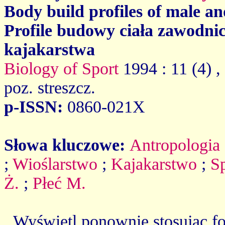
Body build profiles of male a
Profile budowy ciała zawodni
kajakarstwa
Biology of Sport
1994 : 11 (4)
,
poz. streszcz.
p-ISSN:
0860-021X
Słowa kluczowe:
Antropologia
;
Wioślarstwo
;
Kajakarstwo
;
S
Ż.
;
Płeć M.
Wyświetl ponownie stosując f