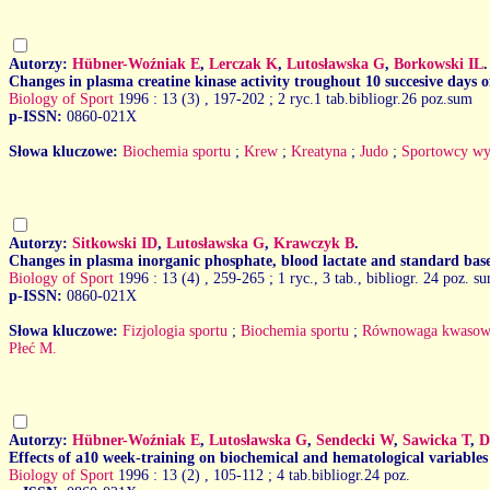
Autorzy:
Hübner-Woźniak E
,
Lerczak K
,
Lutosławska G
,
Borkowski IL
.
Changes in plasma creatine kinase activity troughout 10 succesive days o
Biology of Sport
1996 : 13 (3)
, 197-202 ; 2 ryc.1 tab.bibliogr.26 poz.sum
p-ISSN:
0860-021X
Słowa kluczowe:
Biochemia sportu
;
Krew
;
Kreatyna
;
Judo
;
Sportowcy wy
Autorzy:
Sitkowski ID
,
Lutosławska G
,
Krawczyk B
.
Changes in plasma inorganic phosphate, blood lactate and standard base 
Biology of Sport
1996 : 13 (4)
, 259-265 ; 1 ryc., 3 tab., bibliogr. 24 poz. s
p-ISSN:
0860-021X
Słowa kluczowe:
Fizjologia sportu
;
Biochemia sportu
;
Równowaga kwasow
Płeć M.
Autorzy:
Hübner-Woźniak E
,
Lutosławska G
,
Sendecki W
,
Sawicka T
,
D
Effects of a10 week-training on biochemical and hematological variables
Biology of Sport
1996 : 13 (2)
, 105-112 ; 4 tab.bibliogr.24 poz.