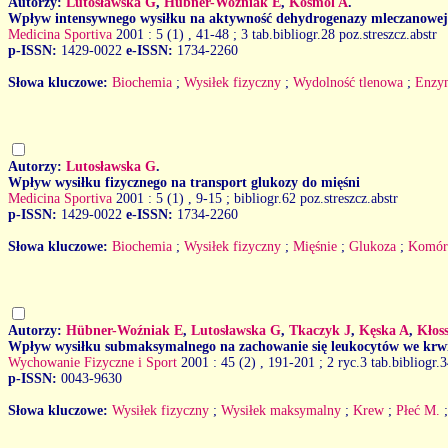
Autorzy:
Lutosławska G
,
Hübner-Woźniak E
,
Kosmol A
.
Wpływ intensywnego wysiłku na aktywność dehydrogenazy mleczanowej
Medicina Sportiva
2001 : 5 (1)
, 41-48 ; 3 tab.bibliogr.28 poz.streszcz.abstr
p-ISSN:
1429-0022
e-ISSN:
1734-2260
Słowa kluczowe:
Biochemia
;
Wysiłek fizyczny
;
Wydolność tlenowa
;
Enzy
Autorzy:
Lutosławska G
.
Wpływ wysiłku fizycznego na transport glukozy do mięśni
Medicina Sportiva
2001 : 5 (1)
, 9-15 ; bibliogr.62 poz.streszcz.abstr
p-ISSN:
1429-0022
e-ISSN:
1734-2260
Słowa kluczowe:
Biochemia
;
Wysiłek fizyczny
;
Mięśnie
;
Glukoza
;
Komór
Autorzy:
Hübner-Woźniak E
,
Lutosławska G
,
Tkaczyk J
,
Kęska A
,
Kłos
Wpływ wysiłku submaksymalnego na zachowanie się leukocytów we krwi
Wychowanie Fizyczne i Sport
2001 : 45 (2)
, 191-201 ; 2 ryc.3 tab.bibliogr.
p-ISSN:
0043-9630
Słowa kluczowe:
Wysiłek fizyczny
;
Wysiłek maksymalny
;
Krew
;
Płeć M.