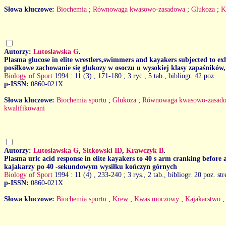
Słowa kluczowe:
Biochemia
;
Równowaga kwasowo-zasadowa
;
Glukoza
;
K
Autorzy:
Lutosławska G
.
Plasma glucose in elite wrestlers,swimmers and kayakers subjected to ex
posiłkowe zachowanie się glukozy w osoczu u wysokiej klasy zapaśników,
Biology of Sport
1994 : 11 (3)
, 171-180 ; 3 ryc., 5 tab., bibliogr. 42 poz.
p-ISSN:
0860-021X
Słowa kluczowe:
Biochemia sportu
;
Glukoza
;
Równowaga kwasowo-zasad
kwalifikowani
Autorzy:
Lutosławska G
,
Sitkowski ID
,
Krawczyk B
.
Plasma uric acid response in elite kayakers to 40 s arm cranking befor
kajakarzy po 40 -sekundowym wysiłku kończyn górnych
Biology of Sport
1994 : 11 (4)
, 233-240 ; 3 rys., 2 tab., bibliogr. 20 poz. st
p-ISSN:
0860-021X
Słowa kluczowe:
Biochemia sportu
;
Krew
;
Kwas moczowy
;
Kajakarstwo