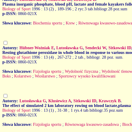
Plasma inorganic phosphate, blood pH, lactate and female kayakers foll
Biology of Sport
1996 : 13 (2)
, 189-196 ; 2 ryc.3 tab.bibliogr.28 poz.sum
p-ISSN:
0860-021X
Słowa kluczowe:
Biochemia sportu
;
Krew
;
Równowaga kwasowo-zasadow
Autorzy:
Hübner-Woźniak E
,
Lutosławska G
,
Sendecki W
,
Sitkowski ID
Resting glutathione peroxidase in whole blood in response to various mod
Biology of Sport
1996 : 13 (4)
, 267-272 ; 2 tab., bibliogr. 28 poz. sum.
p-ISSN:
0860-021X
Słowa kluczowe:
Fizjologia sportu
;
Wydolność fizyczna
;
Wydolność tleno
Boks
;
Kolarstwo
;
Wioślarstwo
;
Sportowcy wysoko kwalifikowani
Autorzy:
Lutosławska G
,
Klusiewicz A
,
Sitkowski ID
,
Krawczyk B
.
The effect of simulated 2 km laboratory rowing on blood lactate,plasm
Biology of Sport
1996 : 13 (1)
, 31-38 ; 1 rys.4 tab.bibliogr.35 poz.sum
p-ISSN:
0860-021X
Słowa kluczowe:
Fizjologia sportu
;
Równowaga kwasowo-zasadowa
;
Bioc