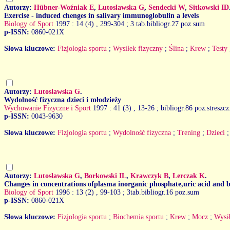
Autorzy:
Hübner-Woźniak E
,
Lutosławska G
,
Sendecki W
,
Sitkowski ID
Exercise - induced chenges in salivary immunoglobulin a levels
Biology of Sport
1997 : 14 (4)
, 299-304 ; 3 tab.bibliogr.27 poz.sum
p-ISSN:
0860-021X
Słowa kluczowe:
Fizjologia sportu
;
Wysiłek fizyczny
;
Ślina
;
Krew
;
Testy
Autorzy:
Lutosławska G
.
Wydolność fizyczna dzieci i młodzieży
Wychowanie Fizyczne i Sport
1997 : 41 (3)
, 13-26 ; bibliogr.86 poz.streszc
p-ISSN:
0043-9630
Słowa kluczowe:
Fizjologia sportu
;
Wydolność fizyczna
;
Trening
;
Dzieci
Autorzy:
Lutosławska G
,
Borkowski IL
,
Krawczyk B
,
Lerczak K
.
Changes in concentrations ofplasma inorganic phosphate,uric acid and bl
Biology of Sport
1996 : 13 (2)
, 99-103 ; 3tab.bibliogr.16 poz.sum
p-ISSN:
0860-021X
Słowa kluczowe:
Fizjologia sportu
;
Biochemia sportu
;
Krew
;
Mocz
;
Wysił