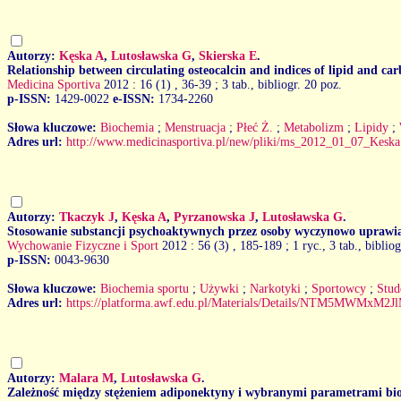
Autorzy:
Kęska A
,
Lutosławska G
,
Skierska E
.
Relationship between circulating osteocalcin and indices of lipid and 
Medicina Sportiva
2012 : 16 (1)
, 36-39 ; 3 tab., bibliogr. 20 poz.
p-ISSN:
1429-0022
e-ISSN:
1734-2260
Słowa kluczowe:
Biochemia
;
Menstruacja
;
Płeć Ż.
;
Metabolizm
;
Lipidy
;
Adres url:
http://www.medicinasportiva.pl/new/pliki/ms_2012_01_07_Keska
Autorzy:
Tkaczyk J
,
Kęska A
,
Pyrzanowska J
,
Lutosławska G
.
Stosowanie substancji psychoaktywnych przez osoby wyczynowo uprawia
Wychowanie Fizyczne i Sport
2012 : 56 (3)
, 185-189 ; 1 ryc., 3 tab., biblio
p-ISSN:
0043-9630
Słowa kluczowe:
Biochemia sportu
;
Używki
;
Narkotyki
;
Sportowcy
;
Stud
Adres url:
https://platforma.awf.edu.pl/Materials/Details/NTM5M
Autorzy:
Malara M
,
Lutosławska G
.
Zależność między stężeniem adiponektyny i wybranymi parametrami bio