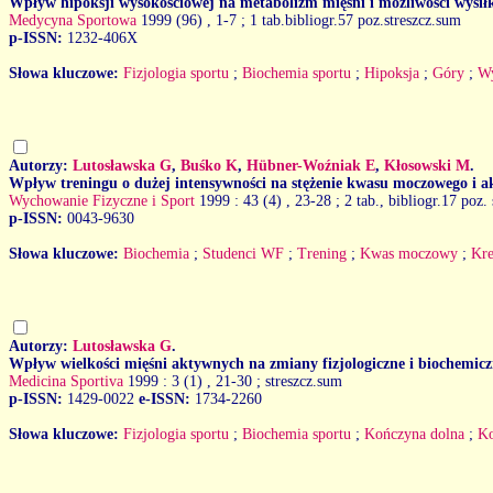
Wpływ hipoksji wysokościowej na metabolizm mięśni i możliwości wysił
Medycyna Sportowa
1999 (96)
, 1-7 ; 1 tab.bibliogr.57 poz.streszcz.sum
p-ISSN:
1232-406X
Słowa kluczowe:
Fizjologia sportu
;
Biochemia sportu
;
Hipoksja
;
Góry
;
Wy
Autorzy:
Lutosławska G
,
Buśko K
,
Hübner-Woźniak E
,
Kłosowski M
.
Wpływ treningu o dużej intensywności na stężenie kwasu moczowego i a
Wychowanie Fizyczne i Sport
1999 : 43 (4)
, 23-28 ; 2 tab., bibliogr.17 poz.
p-ISSN:
0043-9630
Słowa kluczowe:
Biochemia
;
Studenci WF
;
Trening
;
Kwas moczowy
;
Kre
Autorzy:
Lutosławska G
.
Wpływ wielkości mięśni aktywnych na zmiany fizjologiczne i biochemicz
Medicina Sportiva
1999 : 3 (1)
, 21-30 ; streszcz.sum
p-ISSN:
1429-0022
e-ISSN:
1734-2260
Słowa kluczowe:
Fizjologia sportu
;
Biochemia sportu
;
Kończyna dolna
;
Ko