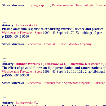
Słowa kluczowe:
Fizjologia sportu
;
Przetrenowanie
;
Terminologia
;
Bioche
Autorzy:
Lutosławska G
.
Plasma ammonia response to exhausting exercise - science and practice
Wychowanie Fizyczne i Sport
1999 : 43 Supl.nr1
, 70-73 ; bibliogr.17 poz.
p-ISSN:
0043-9630
Słowa kluczowe:
Biochemia
;
Amoniak
;
Krew
;
Wysiłek fizyczny
Autorzy:
Hübner-Woźniak E
,
Lutosławska G
,
Panczenko-Kresowska B
,
The effect of physical fitness on lipid peroxidation and concentrations 
Wychowanie Fizyczne i Sport
1999 : 43 Supl.nr1
, 101-102 ; 2 tab.bibliogr.3
p-ISSN:
0043-9630
Słowa kluczowe:
Biochemia
;
Studenci WF
;
Sprawność fizyczna
;
Tłuszcze
Autorzy:
Lutosławska G
.