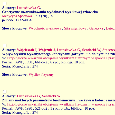
Autorzy:
Lutosławska G
.
Genetyczne uwarunkowania wydolności wysiłkowej człowieka
Medycyna Sportowa
1993 (30)
, 3-5
p-ISSN:
1232-406X
Słowa kluczowe:
Wydolność wysiłkowa
;
Siła mięśniowa
;
Genetyka
;
Dzied
Autorzy:
Wojcieszak I
,
Wojczuk J
,
Lutosławska G
,
Sendecki W
,
Starcze
Wpływ wysiłku wykonywanego kończynami górnymi lub dolnymi na zdol
W:
Fizjologiczne wskaźniki obciążenia wysiłkiem fizycznym w sporcie i pra
Poznań : AWF, 1990
, 661-672 ; 6 ryc., bibliogr. 10 poz.
Seria:
Monografie ; 274
Słowa kluczowe:
Wysiłek fizyczny
Autorzy:
Lutosławska G
,
Sendecki W
.
Zmiany niektórych parametrów biochemicznych we krwi u kobiet i mężc
W:
Fizjologiczne wskaźniki obciążenia wysiłkiem fizycznym w sporcie i pra
Poznań : AWF, 1990
, 521-532 ; 1 ryc., 3 tab., bibliogr. 10 poz.
Seria:
Monografie ; 274