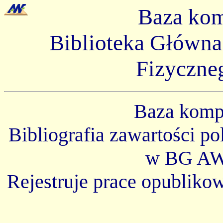
Baza ko
Biblioteka Główn
Fizyczne
Baza kom
Bibliografia zawartości p
w BG AW
Rejestruje prace opubliko