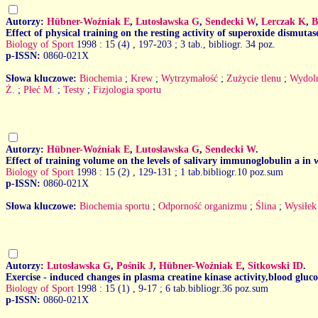
Autorzy:
Hübner-Woźniak E
,
Lutosławska G
,
Sendecki W
,
Lerczak K
,
B
Effect of physical training on the resting activity of superoxide dismutas
Biology of Sport
1998 : 15 (4)
, 197-203 ; 3 tab., bibliogr. 34 poz.
p-ISSN:
0860-021X
Słowa kluczowe:
Biochemia
;
Krew
;
Wytrzymałość
;
Zużycie tlenu
;
Wydoln
Ż.
;
Płeć M.
;
Testy
;
Fizjologia sportu
Autorzy:
Hübner-Woźniak E
,
Lutosławska G
,
Sendecki W
.
Effect of training volume on the levels of salivary immunoglobulin a in w
Biology of Sport
1998 : 15 (2)
, 129-131 ; 1 tab.bibliogr.10 poz.sum
p-ISSN:
0860-021X
Słowa kluczowe:
Biochemia sportu
;
Odporność organizmu
;
Ślina
;
Wysiłek
Autorzy:
Lutosławska G
,
Pośnik J
,
Hübner-Woźniak E
,
Sitkowski ID
.
Exercise - induced changes in plasma creatine kinase activity,blood gluco
Biology of Sport
1998 : 15 (1)
, 9-17 ; 6 tab.bibliogr.36 poz.sum
p-ISSN:
0860-021X