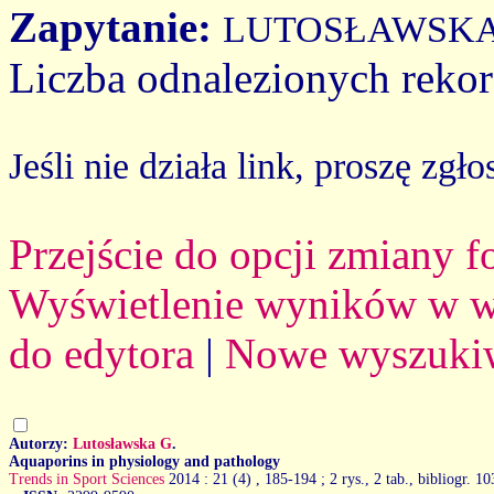
Zapytanie:
LUTOSŁAWSKA
Liczba odnalezionych reko
Jeśli nie działa link, proszę zgło
Przejście do opcji zmiany 
Wyświetlenie wyników w we
do edytora
|
Nowe wyszuki
Autorzy:
Lutosławska G
.
Aquaporins in physiology and pathology
Trends in Sport Sciences
2014 : 21 (4)
, 185-194 ; 2 rys., 2 tab., bibliogr. 10