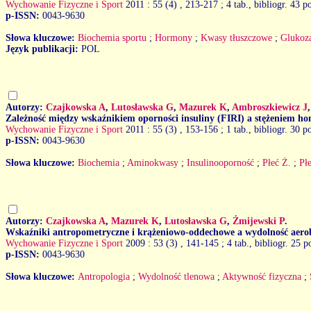
Wychowanie Fizyczne i Sport
2011 : 55 (4)
, 213-217 ; 4 tab., bibliogr. 43 p
p-ISSN:
0043-9630
Słowa kluczowe:
Biochemia sportu
;
Hormony
;
Kwasy tłuszczowe
;
Glukoz
Język publikacji:
POL
Autorzy:
Czajkowska A
,
Lutosławska G
,
Mazurek K
,
Ambroszkiewicz J
Zależność między wskaźnikiem oporności insuliny (FIRI) a stężeniem ho
Wychowanie Fizyczne i Sport
2011 : 55 (3)
, 153-156 ; 1 tab., bibliogr. 30 p
p-ISSN:
0043-9630
Słowa kluczowe:
Biochemia
;
Aminokwasy
;
Insulinooporność
;
Płeć Ż.
;
Pł
Autorzy:
Czajkowska A
,
Mazurek K
,
Lutosławska G
,
Żmijewski P
.
Wskaźniki antropometryczne i krążeniowo-oddechowe a wydolność aerob
Wychowanie Fizyczne i Sport
2009 : 53 (3)
, 141-145 ; 4 tab., bibliogr. 25 p
p-ISSN:
0043-9630
Słowa kluczowe:
Antropologia
;
Wydolność tlenowa
;
Aktywność fizyczna
;