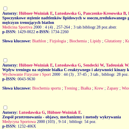
Autorzy:
Hübner-Woźniak E
,
Lutosławska G
,
Panczenko-Kresowska B
,
Spoczynkowe stężenie nadtlenków lipidowych w osoczu,zredukowanego gl
mężczyzn trenujących biatlon
Medicina Sportiva
2000 : 4 (4)
, 257-264 ; 3 tab.bibliogr.28 poz.abstr.
p-ISSN:
1429-0022
e-ISSN:
1734-2260
Słowa kluczowe:
Biathlon
;
Fizjologia
;
Biochemia
;
Lipidy
;
Glutationy
;
K
Autorzy:
Hübner-Woźniak E
,
Lutosławska G
,
Sendecki W
,
Tadeusiak W
Wpływ treningu na stężenie białka C-reaktywnego i aktywności kinazy 
Wychowanie Fizyczne i Sport
2000 : 44 (3)
, 37-45 ; 3 tab., bibliogr. 28 poz
p-ISSN:
0043-9630
Słowa kluczowe:
Biochemia sportu
;
Trening
;
Białka
;
Krew
;
Zapasy
;
Wio
Autorzy:
Lutosławska G
,
Hübner-Woźniak E
.
Zespół przetrenowania - objawy, mechanizmy i metody wykrywania
Medycyna Sportowa
2000 (103)
, 9-14 ; bibliogr. 54 poz.
p-ISSN:
1232-406X