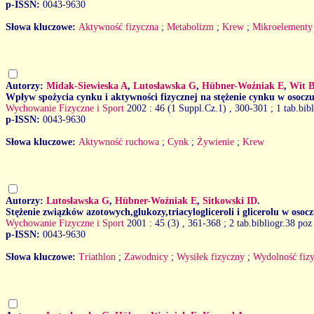
p-ISSN:
0043-9630
Słowa kluczowe:
Aktywność fizyczna
;
Metabolizm
;
Krew
;
Mikroelementy
Autorzy:
Midak-Siewieska A
,
Lutosławska G
,
Hübner-Woźniak E
,
Wit 
Wpływ spożycia cynku i aktywności fizycznej na stężenie cynku w osocz
Wychowanie Fizyczne i Sport
2002 : 46 (1 Suppl.Cz.1)
, 300-301 ; 1 tab.bib
p-ISSN:
0043-9630
Słowa kluczowe:
Aktywność ruchowa
;
Cynk
;
Żywienie
;
Krew
Autorzy:
Lutosławska G
,
Hübner-Woźniak E
,
Sitkowski ID
.
Stężenie związków azotowych,glukozy,triacylogliceroli i glicerolu w os
Wychowanie Fizyczne i Sport
2001 : 45 (3)
, 361-368 ; 2 tab.bibliogr.38 poz
p-ISSN:
0043-9630
Słowa kluczowe:
Triathlon
;
Zawodnicy
;
Wysiłek fizyczny
;
Wydolność fiz