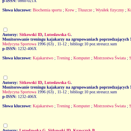
p-ISSN:
0860-021X
Słowa kluczowe:
Biochemia sportu
;
Krew
;
Tłuszcze
;
Wysiłek fizyczny
;
K
Autorzy:
Sitkowski ID
,
Lutosławska G
.
Monitorowanie treningu kajakarzy na zgrupowaniach poprzedzających 
Medycyna Sportowa
1996 (63)
, 11-12 ; bibliogr.10 poz.streszcz.sum
p-ISSN:
1232-406X
Słowa kluczowe:
Kajakarstwo
;
Trening
;
Komputer
;
Mistrzostwa Świata
;
Autorzy:
Sitkowski ID
,
Lutosławska G
.
Monitorowanie treningu kajakarzy na zgrupowaniach poprzedzających 
Medycyna Sportowa
1996 (63)
, 11-12 ; bibliogr.10 poz.streszcz.sum
p-ISSN:
1232-406X
Słowa kluczowe:
Kajakarstwo
;
Trening
;
Komputer
;
Mistrzostwa Świata
;
Autorzy:
Lutosławska G
,
Sitkowski ID
,
Krawczyk B
.