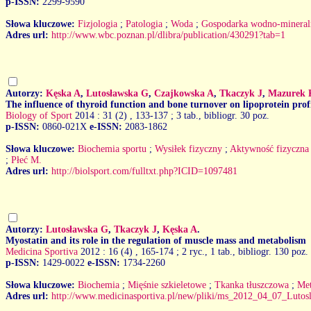
p-ISSN:
2299-9590
Słowa kluczowe:
Fizjologia
;
Patologia
;
Woda
;
Gospodarka wodno-mineral
Adres url:
http://www.wbc.poznan.pl/dlibra/publication/430291?tab=1
Autorzy:
Kęska A
,
Lutosławska G
,
Czajkowska A
,
Tkaczyk J
,
Mazurek 
The influence of thyroid function and bone turnover on lipoprotein profil
Biology of Sport
2014 : 31 (2)
, 133-137 ; 3 tab., bibliogr. 30 poz.
p-ISSN:
0860-021X
e-ISSN:
2083-1862
Słowa kluczowe:
Biochemia sportu
;
Wysiłek fizyczny
;
Aktywność fizyczna
;
Płeć M.
Adres url:
http://biolsport.com/fulltxt.php?ICID=1097481
Autorzy:
Lutosławska G
,
Tkaczyk J
,
Kęska A
.
Myostatin and its role in the regulation of muscle mass and metabolism
Medicina Sportiva
2012 : 16 (4)
, 165-174 ; 2 ryc., 1 tab., bibliogr. 130 poz.
p-ISSN:
1429-0022
e-ISSN:
1734-2260
Słowa kluczowe:
Biochemia
;
Mięśnie szkieletowe
;
Tkanka tłuszczowa
;
Me
Adres url:
http://www.medicinasportiva.pl/new/pliki/ms_2012_04_07_Lutos