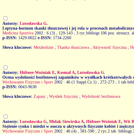
Autorzy:
Lutosławska G
.
Leptyna-hormon tkanki tłuszczowej i jej rola w procesach metaboliczny
Medicina Sportiva
2002 : 6 (3)
, 129-143 ; 3 ryc.bibliogr.106 poz. streszcz. a
p-ISSN:
1429-0022
e-ISSN:
1734-2260
Słowa kluczowe:
Metabolizm
;
Tkanka tłuszczowa
;
Aktywność fizyczna
;
H
Autorzy:
Hübner-Woźniak E
,
Kosmal A
,
Lutosławska G
.
Ocena wydolności beztlenowej zapaśników w wysiłkach krótkotrwałych o
Wychowanie Fizyczne i Sport
2002 : 46 (1 Suppl.Cz.1)
, 272-273 ; 1 tab.bib
p-ISSN:
0043-9630
Słowa kluczowe:
Zapasy
;
Wysiłek fizyczny
;
Wydolność beztlenowa
Autorzy:
Lutosławska G
,
Midak-Siewirska A
,
Hübner-Woźniak E
,
Wit 
Stężenie cynku i miedzi w osoczu u aktywnych fizycznie kobiet i mężczy
Wychowanie Fizyczne i Sport
2002 : 46 (4)
, 581-590 ; 2 ryc.2 tab. bibliogr