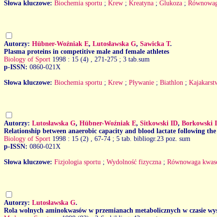
Słowa kluczowe:
Biochemia sportu
;
Krew
;
Kreatyna
;
Glukoza
;
Równowag
Autorzy:
Hübner-Woźniak E
,
Lutosławska G
,
Sawicka T
.
Plasma proteins in competitive male and female athletes
Biology of Sport
1998 : 15 (4)
, 271-275 ; 3 tab.sum
p-ISSN:
0860-021X
Słowa kluczowe:
Biochemia sportu
;
Krew
;
Pływanie
;
Biathlon
;
Kajakarst
Autorzy:
Lutosławska G
,
Hübner-Woźniak E
,
Sitkowski ID
,
Borkowski 
Relationship between anaerobic capacity and blood lactate following the 
Biology of Sport
1998 : 15 (2)
, 67-74 ; 5 tab. bibliogr.23 poz. sum
p-ISSN:
0860-021X
Słowa kluczowe:
Fizjologia sportu
;
Wydolność fizyczna
;
Równowaga kwas
Autorzy:
Lutosławska G
.
Rola wolnych aminokwasów w przemianach metabolicznych w czasie wy