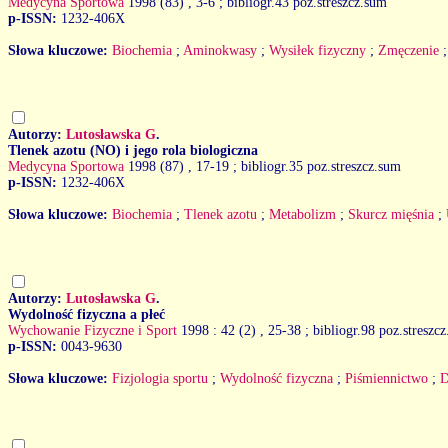
Medycyna Sportowa
1998 (83)
, 3-6 ; bibliogr.43 poz.streszcz.sum
p-ISSN:
1232-406X
Słowa kluczowe:
Biochemia
;
Aminokwasy
;
Wysiłek fizyczny
;
Zmęczenie
Autorzy:
Lutosławska G
.
Tlenek azotu (NO) i jego rola biologiczna
Medycyna Sportowa
1998 (87)
, 17-19 ; bibliogr.35 poz.streszcz.sum
p-ISSN:
1232-406X
Słowa kluczowe:
Biochemia
;
Tlenek azotu
;
Metabolizm
;
Skurcz mięśnia
;
Autorzy:
Lutosławska G
.
Wydolność fizyczna a płeć
Wychowanie Fizyczne i Sport
1998 : 42 (2)
, 25-38 ; bibliogr.98 poz.streszc
p-ISSN:
0043-9630
Słowa kluczowe:
Fizjologia sportu
;
Wydolność fizyczna
;
Piśmiennictwo
;
D