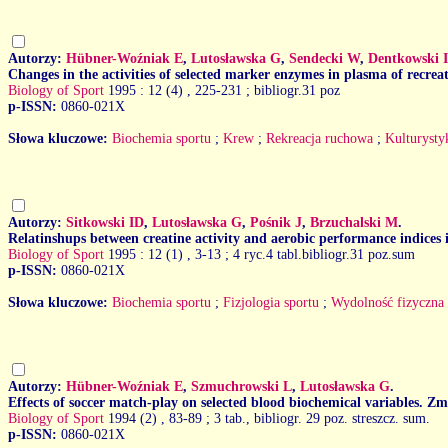
Autorzy:
Hübner-Woźniak E
,
Lutosławska G
,
Sendecki W
,
Dentkowski 
Changes in the activities of selected marker enzymes in plasma of recrea
Biology of Sport
1995 : 12 (4)
, 225-231 ; bibliogr.31 poz
p-ISSN:
0860-021X
Słowa kluczowe:
Biochemia sportu
;
Krew
;
Rekreacja ruchowa
;
Kulturysty
Autorzy:
Sitkowski ID
,
Lutosławska G
,
Pośnik J
,
Brzuchalski M
.
Relatinshups between creatine activity and aerobic performance indices 
Biology of Sport
1995 : 12 (1)
, 3-13 ; 4 ryc.4 tabl.bibliogr.31 poz.sum
p-ISSN:
0860-021X
Słowa kluczowe:
Biochemia sportu
;
Fizjologia sportu
;
Wydolność fizyczna
Autorzy:
Hübner-Woźniak E
,
Szmuchrowski L
,
Lutosławska G
.
Effects of soccer match-play on selected blood biochemical variables
Biology of Sport
1994 (2)
, 83-89 ; 3 tab., bibliogr. 29 poz. streszcz. sum.
p-ISSN:
0860-021X