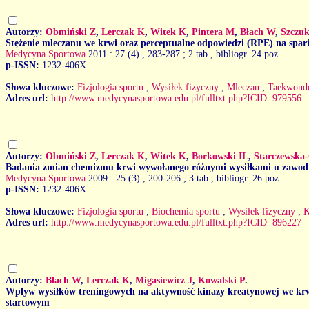
Autorzy:
Obmiński Z
,
Lerczak K
,
Witek K
,
Pintera M
,
Błach W
,
Szczu
Stężenie mleczanu we krwi oraz perceptualne odpowiedzi (RPE) na spar
Medycyna Sportowa
2011 : 27 (4)
, 283-287 ; 2 tab., bibliogr. 24 poz.
p-ISSN:
1232-406X
Słowa kluczowe:
Fizjologia sportu
;
Wysiłek fizyczny
;
Mleczan
;
Taekwond
Adres url:
http://www.medycynasportowa.edu.pl/fulltxt.php?ICID=979556
Autorzy:
Obmiński Z
,
Lerczak K
,
Witek K
,
Borkowski IL
,
Starczewska
Badania zmian chemizmu krwi wywołanego różnymi wysiłkami u zawodnik
Medycyna Sportowa
2009 : 25 (3)
, 200-206 ; 3 tab., bibliogr. 26 poz.
p-ISSN:
1232-406X
Słowa kluczowe:
Fizjologia sportu
;
Biochemia sportu
;
Wysiłek fizyczny
;
K
Adres url:
http://www.medycynasportowa.edu.pl/fulltxt.php?ICID=896227
Autorzy:
Błach W
,
Lerczak K
,
Migasiewicz J
,
Kowalski P
.
Wpływ wysiłków treningowych na aktywność kinazy kreatynowej we k
startowym