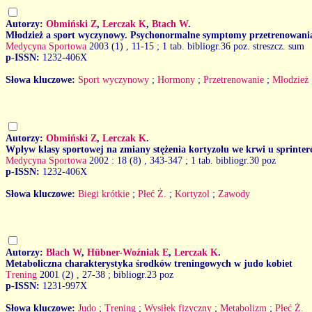
Autorzy:
Obmiński Z
,
Lerczak K
,
Btach W
.
Młodzież a sport wyczynowy. Psychonormalne symptomy przetrenowani
Medycyna Sportowa
2003 (1)
, 11-15 ; 1 tab. bibliogr.36 poz. streszcz. sum
p-ISSN:
1232-406X
Słowa kluczowe:
Sport wyczynowy
;
Hormony
;
Przetrenowanie
;
Młodzież
Autorzy:
Obmiński Z
,
Lerczak K
.
Wpływ klasy sportowej na zmiany stężenia kortyzolu we krwi u sprinter
Medycyna Sportowa
2002 : 18 (8)
, 343-347 ; 1 tab. bibliogr.30 poz
p-ISSN:
1232-406X
Słowa kluczowe:
Biegi krótkie
;
Płeć Ż.
;
Kortyzol
;
Zawody
Autorzy:
Błach W
,
Hübner-Woźniak E
,
Lerczak K
.
Metaboliczna charakterystyka środków treningowych w judo kobiet
Trening
2001 (2)
, 27-38 ; bibliogr.23 poz
p-ISSN:
1231-997X
Słowa kluczowe:
Judo
;
Trening
;
Wysiłek fizyczny
;
Metabolizm
;
Płeć Ż.