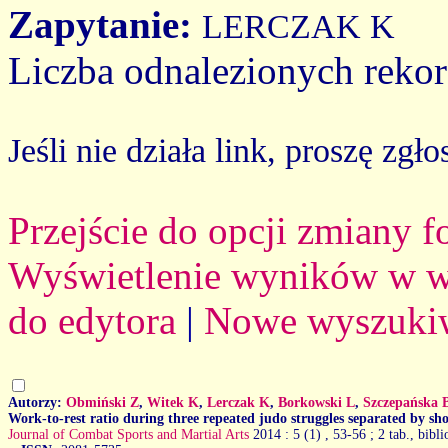
Zapytanie:
LERCZAK K
Liczba odnalezionych reko
Jeśli nie działa link, proszę zgło
Przejście do opcji zmiany 
Wyświetlenie wyników w we
do edytora
|
Nowe wyszuki
Autorzy:
Obmiński Z
,
Witek K
,
Lerczak K
,
Borkowski L
,
Szczepańska 
Work-to-rest ratio during three repeated judo struggles separated by sho
Journal of Combat Sports and Martial Arts
2014 : 5 (1)
, 53-56 ; 2 tab., bibli