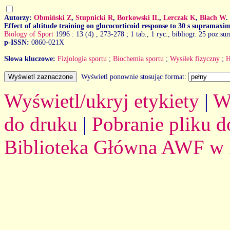
Autorzy:
Obmiński Z
,
Stupnicki R
,
Borkowski IL
,
Lerczak K
,
Błach W
.
Effect of altitude training on glucocorticoid response to 30 s supramaxim
Biology of Sport
1996 : 13 (4)
, 273-278 ; 1 tab., 1 ryc., bibliogr. 25 poz.su
p-ISSN:
0860-021X
Słowa kluczowe:
Fizjologia sportu
;
Biochemia sportu
;
Wysiłek fizyczny
;
H
Wyświetl ponownie stosując format:
Wyświetl/ukryj etykiety
|
W
do druku
|
Pobranie pliku d
Biblioteka Główna AWF w 