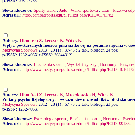
p-ISSN:
2081-5735
Słowa kluczowe:
Sporty walki
;
Judo
;
Walka sportowa
;
Czas
;
Przerwa od
Adres url:
http://combatsports.edu.pl/fulltxt.php?ICID=1141782
Autorzy:
Obmiński Z
,
Lerczak K
,
Witek K
.
Wpływ powtarzanych meczów piłki siatkowej na poranne stężenia w os
Medycyna Sportowa
2013 : 29 (1)
, 37-43 ; 2 tab., bibliogr. 24 poz.
p-ISSN:
1232-406X
e-ISSN:
2084431X
Słowa kluczowe:
Biochemia sportu
;
Wysiłek fizyczny
;
Hormony
;
Enzymy
Adres url:
http://www.medycynasportowa.edu.pl/fulltxt.php?ICID=1046806
Autorzy:
Obmiński Z
,
Lerczak K
,
Mroczkowska H
,
Witek K
.
Zmiany psycho-fizjologicznych wskaźników u zawodników piłki siatkowe
Medycyna Sportowa
2012 : 28 (1)
, 67-73 ; 2 tab., bibliogr. 23 poz.
p-ISSN:
1232-406X
Słowa kluczowe:
Psychologia sportu
;
Biochemia sportu
;
Hormony
;
Psycho
Adres url:
http://www.medycynasportowa.edu.pl/fulltxt.php?ICID=991352