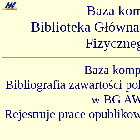
Baza ko
Biblioteka Główn
Fizyczne
Baza kom
Bibliografia zawartości p
w BG AW
Rejestruje prace opubliko