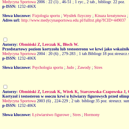
Medycyna Sportowa
2006 : 22 (1)
, 46-51 ; 1 ryc., 2 tab., bibliogr. 22 poz.
p-ISSN:
1232-406X
Słowa kluczowe:
Fizjologia sportu
;
Wysiłek fizyczny
;
Kinaza kreatynowa
Adres url:
http://www.medycynasportowa.edu.pl/fulltxt.php?ICID=449037
Autorzy:
Obmiński Z
,
Lerczak K
,
Błoch W
.
Przedstartowy poziom kortyzolu lub testosteronu we krwi jako wskaźnik
Medycyna Sportowa
2004 : 20 (6)
, 279-283 ; 1 tab.Bibliogr.18 poz.streszcz
p-ISSN:
1232-406X
Słowa kluczowe:
Psychologia sportu
;
Judo
;
Zawody
;
Stres
Autorzy:
Obmiński Z
,
Lerczak K
,
Witek K
,
Starczewska-Czapowska J
,
Kortyzol i testosteron w osoczu krwi u łyżwiarzy figurowych przed oli
Medycyna Sportowa
2003 (6)
, 224-229 ; 2 tab. bibliogr.35 poz. streszcz. su
p-ISSN:
1232-406X
Słowa kluczowe:
Łyżwiarstwo figurowe
;
Stres
;
Hormony