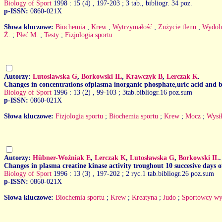
Biology of Sport
1998 : 15 (4)
, 197-203 ; 3 tab., bibliogr. 34 poz.
p-ISSN:
0860-021X
Słowa kluczowe:
Biochemia
;
Krew
;
Wytrzymałość
;
Zużycie tlenu
;
Wydoln
Ż.
;
Płeć M.
;
Testy
;
Fizjologia sportu
Autorzy:
Lutosławska G
,
Borkowski IL
,
Krawczyk B
,
Lerczak K
.
Changes in concentrations ofplasma inorganic phosphate,uric acid and bl
Biology of Sport
1996 : 13 (2)
, 99-103 ; 3tab.bibliogr.16 poz.sum
p-ISSN:
0860-021X
Słowa kluczowe:
Fizjologia sportu
;
Biochemia sportu
;
Krew
;
Mocz
;
Wysił
Autorzy:
Hübner-Woźniak E
,
Lerczak K
,
Lutosławska G
,
Borkowski IL
.
Changes in plasma creatine kinase activity troughout 10 succesive days o
Biology of Sport
1996 : 13 (3)
, 197-202 ; 2 ryc.1 tab.bibliogr.26 poz.sum
p-ISSN:
0860-021X
Słowa kluczowe:
Biochemia sportu
;
Krew
;
Kreatyna
;
Judo
;
Sportowcy wy