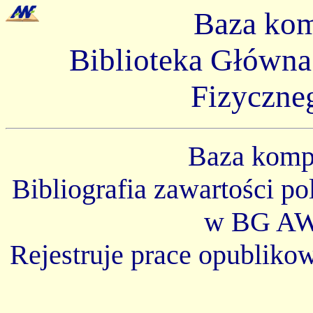
Baza ko
Biblioteka Główn
Fizyczne
Baza kom
Bibliografia zawartości p
w BG AW
Rejestruje prace opubliko