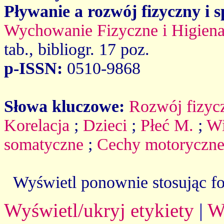
Pływanie a rozwój fizyczny i 
Wychowanie Fizyczne i Higiena
tab., bibliogr. 17 poz.
p-ISSN:
0510-9868
Słowa kluczowe:
Rozwój fizyc
Korelacja
;
Dzieci
;
Płeć M.
;
Wi
somatyczne
;
Cechy motoryczn
Wyświetl ponownie stosując f
Wyświetl/ukryj etykiety
|
W