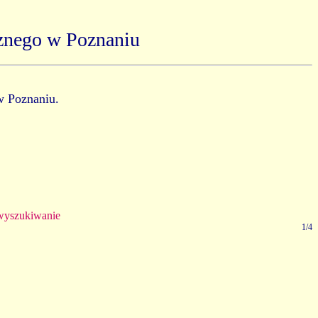
znego w Poznaniu
w Poznaniu.
yszukiwanie
1/4