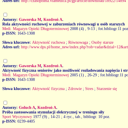
Adres url:
http://czasopisma.viamedica.pl/gp/article/download/18922/14894
Autorzy:
Gaworska M
,
Kozdroń A
.
Rola aktywności ruchowej w zaburzeniach równowagi u osób starszych
Medi. Magazyn Opieki Długoterminowej
2008 (4)
, 9-13 ; fot.bibliogr.11 po
p-ISSN:
1643-1308
Słowa kluczowe:
Aktywność ruchowa
;
Równowaga
;
Osoby starsze
Adres url:
http://www.dps.pl/home_new/index.php?rob=radar&dzial=12&ar
Autorzy:
Gaworska M
,
Kozdroń A
.
Aktywność fizyczna seniorów jako możliwość rozładowania napięcia i str
Medi. Magazyn Opieki Długoterminowej
2005 (1)
, 26-29 ; fot.bibliogr.11 p
p-ISSN:
1643-1308
Słowa kluczowe:
Aktywność fizyczna
;
Zdrowie
;
Stres
;
Starzenie się
Autorzy:
Goluch A
,
Kozdroń A
.
Próba zastosowania stymulacji elektrycznej w treningu siły
Sport Wyczynowy
1977 (9)
, 14-21 ; 4 ryc., tab., bibliogr. 10 poz.
p-ISSN:
0239-4405