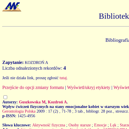
Bibliote
Bibliograf
Zapytanie:
KOZDROŃ A
4
Liczba odnalezionych rekordów:
Jeśli nie działa link, proszę zgłosić
tutaj
.
Przejście do opcji zmiany formatu
|
Wyświetl/ukryj etykiety
|
Wyświet
Autorzy:
Guszkowska M
,
Kozdroń A
.
Wpływ ćwiczeń fizycznych na stany emocjonalne kobiet w starszym wie
Gerontologia Polska
2009 : 17 (2)
, 71-78 ; 3 tab., bibliogr. 28 poz., streszcz.
p-ISSN:
1425-4956
Słowa kluczowe:
Aktywność fizyczna
;
Osoby starsze
;
Emocje
;
Lęk
;
Starz