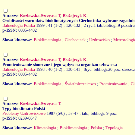
Autorzy:
Kozłowska-Szczęsna T
,
Błażejczyk K
.
Osobliwości warunków bioklimatycznych Ciechocinka wybrane zagadnie
Balneologia Polska
1999 : 41 (1-2)
, 126-132 ; 2 ryc.1 tab.bibliogr.9 poz.str
p-ISSN:
0005-4402
Słowa kluczowe:
Bioklimatologia
;
Ciechocinek
;
Uzdrowisko
;
Meteorologi
Autorzy:
Kozłowska-Szczęsna T
,
Błażejczyk K
.
Promieniowanie słoneczne i jego wpływ na organizm człowieka
Balneologia Polska
1998 : 40 (1-2)
, 130-141 ; 8ryc. bibliogr.20 poz. streszc
p-ISSN:
0005-4402
Słowa kluczowe:
Bioklimatologia
;
Światłolecznictwo
;
Promieniowanie
;
Ci
Autorzy:
Kozłowska-Szczęsna T
.
Typy bioklimatu Polski
Problemy Uzdrowiskowe
1987 (5/6)
, 37-47 ; tab., bibliogr. 9 poz.
p-ISSN:
0239-0647
Słowa kluczowe:
Klimatologia
;
Bioklimatologia
;
Polska
;
Typologia