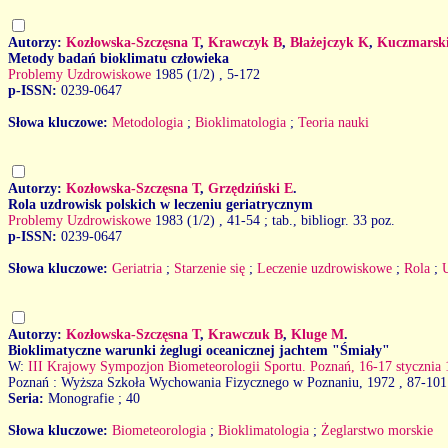
Autorzy:
Kozłowska-Szczęsna T
,
Krawczyk B
,
Błażejczyk K
,
Kuczmarsk
Metody badań bioklimatu człowieka
Problemy Uzdrowiskowe
1985 (1/2)
, 5-172
p-ISSN:
0239-0647
Słowa kluczowe:
Metodologia
;
Bioklimatologia
;
Teoria nauki
Autorzy:
Kozłowska-Szczęsna T
,
Grzędziński E
.
Rola uzdrowisk polskich w leczeniu geriatrycznym
Problemy Uzdrowiskowe
1983 (1/2)
, 41-54 ; tab., bibliogr. 33 poz.
p-ISSN:
0239-0647
Słowa kluczowe:
Geriatria
;
Starzenie się
;
Leczenie uzdrowiskowe
;
Rola
;
Autorzy:
Kozłowska-Szczęsna T
,
Krawczuk B
,
Kluge M
.
Bioklimatyczne warunki żeglugi oceanicznej jachtem "Śmiały"
W:
III Krajowy Sympozjon Biometeorologii Sportu. Poznań, 16-17 stycznia 
Poznań : Wyższa Szkoła Wychowania Fizycznego w Poznaniu, 1972
, 87-101 
Seria:
Monografie ; 40
Słowa kluczowe:
Biometeorologia
;
Bioklimatologia
;
Żeglarstwo morskie