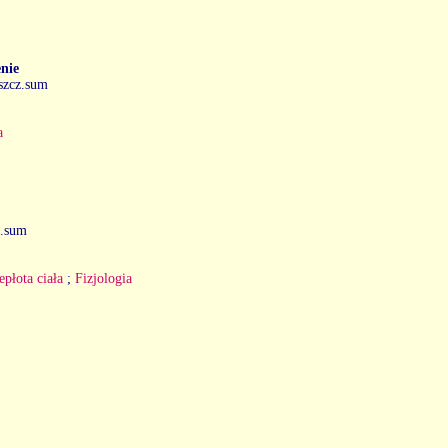
nie
eszcz.sum
a
z.sum
epłota ciała
;
Fizjologia