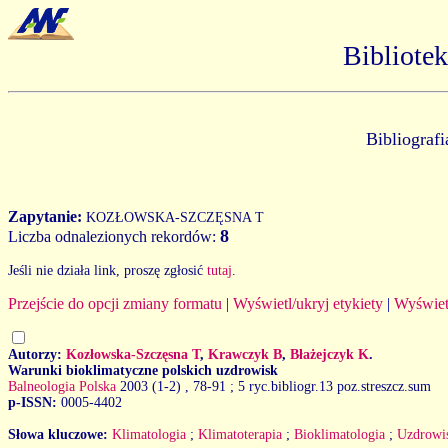
Bibliote
Bibliograf
Zapytanie:
KOZŁOWSKA-SZCZĘSNA T
8
Liczba odnalezionych rekordów:
Jeśli nie działa link, proszę zgłosić
tutaj
.
Przejście do opcji zmiany formatu
|
Wyświetl/ukryj etykiety
|
Wyświet
Autorzy:
Kozłowska-Szczęsna T
,
Krawczyk B
,
Błażejczyk K
.
Warunki bioklimatyczne polskich uzdrowisk
Balneologia Polska
2003 (1-2)
, 78-91 ; 5 ryc.bibliogr.13 poz.streszcz.sum
p-ISSN:
0005-4402
Słowa kluczowe:
Klimatologia
;
Klimatoterapia
;
Bioklimatologia
;
Uzdrowi