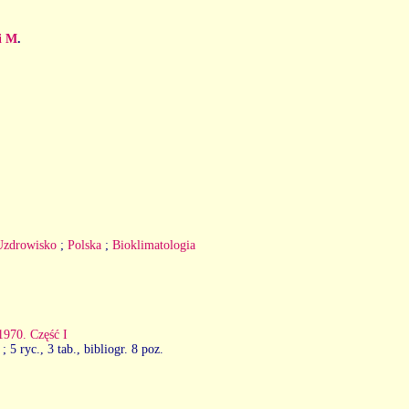
i M
.
Uzdrowisko
;
Polska
;
Bioklimatologia
1970. Część I
; 5 ryc., 3 tab., bibliogr. 8 poz.