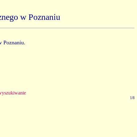
znego w Poznaniu
w Poznaniu.
yszukiwanie
1/8