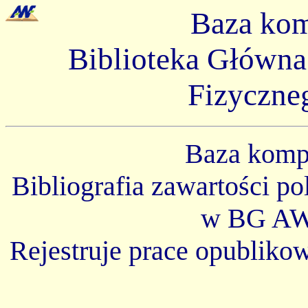
Baza ko
Biblioteka Główn
Fizyczne
Baza kom
Bibliografia zawartości p
w BG AW
Rejestruje prace opubliko