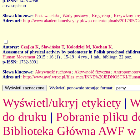
p-ISSN:
1425-4956
e-czasopismo
Słowa kluczowe:
Postawa ciała
;
Wady postawy
;
Kręgosłup
;
Krzywizny krę
Adres url:
http://www.akademiamedycyny.pl/wp-content/uploads/2017/05/G
Autorzy:
Czajka K
,
Sławińska T
,
Kołodziej M
,
Kochan K
.
Assessment of physical activity by pedometer in Polish preschool childre
Human Movement
2015 : 16 (1)
, 15-19 ; 4 rys., 1 tab., bibliogr. 22 poz.
p-ISSN:
1732-3991
Słowa kluczowe:
Aktywność ruchowa
;
Aktywność fizyczna
;
Antropomotor
Adres url:
http://www.awf.wroc.pl/files_mce/INNE%20JEDNOSTKI/Hum
Wyświetl ponownie stosując format:
Wyświetl/ukryj etykiety
|
W
do druku
|
Pobranie pliku d
Biblioteka Główna AWF w 