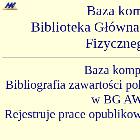
Baza ko
Biblioteka Główn
Fizyczne
Baza kom
Bibliografia zawartości p
w BG AW
Rejestruje prace opubliko