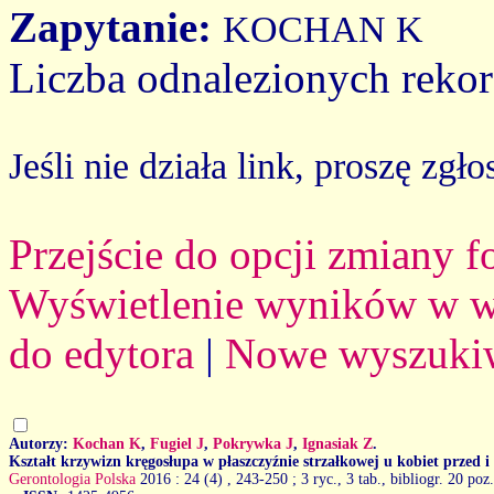
Zapytanie:
KOCHAN K
Liczba odnalezionych reko
Jeśli nie działa link, proszę zgło
Przejście do opcji zmiany 
Wyświetlenie wyników w we
do edytora
|
Nowe wyszuki
Autorzy:
Kochan K
,
Fugiel J
,
Pokrywka J
,
Ignasiak Z
.
Kształt krzywizn kręgosłupa w płaszczyźnie strzałkowej u kobiet przed i
Gerontologia Polska
2016 : 24 (4)
, 243-250 ; 3 ryc., 3 tab., bibliogr. 20 poz.