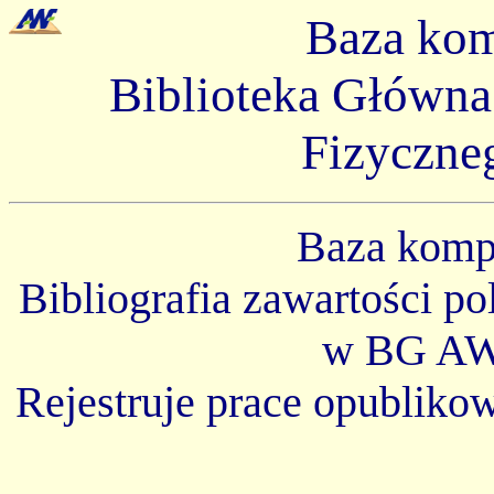
Baza ko
Biblioteka Główn
Fizyczne
Baza kom
Bibliografia zawartości p
w BG AW
Rejestruje prace opubliko