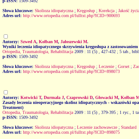
p-ISSN:
1509-3492
Słowa kluczowe:
Skolioza idiopatyczna
;
Kręgosłup
;
Korekcja
;
Jakość życi
Adres url:
http://www.ortopedia.com.pl/fulltxt.php?ICID=900693
Autorzy:
Szwed A
,
Kołban M
,
Jałoszewski M
.
Wyniki leczenia idiopatycznego skrzywienia kręgosłupa z zastosowanie
Ortopedia, Traumatologia, Rehabilitacja
2009 : 11 (5)
, 427-432 ; 5 tab., bibl
p-ISSN:
1509-3492
Słowa kluczowe:
Skolioza idiopatyczna
;
Kręgosłup
;
Leczenie
;
Gorset
;
Zao
Adres url:
http://www.ortopedia.com.pl/fulltxt.php?ICID=898073
Autorzy:
Kotwicki T
,
Durmała J
,
Czaprowski D
,
Głowacki M
,
Kołban 
Zasady leczenia nieoperacyjnego skolioz idiopatycznych - wskazówki opa
Treatment)
Ortopedia, Traumatologia, Rehabilitacja
2009 : 11 (5)
, 379-395 ; 1 ryc., 1 ta
p-ISSN:
1509-3492
Słowa kluczowe:
Skolioza idiopatyczna
;
Leczenie zachowawcze
;
Standard
Adres url:
http://www.ortopedia.com.pl/fulltxt.php?ICID=898075