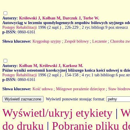
Autorzy:
Królewski J
,
Kołban M
,
Darczuk J
,
Torbe W
.
Autowyciąg w leczeniu spondylogennych zespołów bólowych szyjnego od
Postępy Rehabilitacji
1996 (2 supl.)
, 226-229 ; 2 ryc.bibliogr.9 poz.streszcz
p-ISSN:
0860-6161
Słowa kluczowe:
Kręgosłup szyjny
;
Zespół bólowy
;
Leczenie
;
Choroba zw
Autorzy:
Kołban M
,
Królewski J
,
Karkosz M
.
Późne wyniki osteotomii korekcyjnej bliższego końca kości udowej u d
Postępy Rehabilitacji
1996 (2 supl.)
, 154-158 ; 4 ryc.1 tab.bibliiogr.6 poz.st
p-ISSN:
0860-6161
Słowa kluczowe:
Kość udowa
;
Mózgowe porażenie dziecięce
;
Staw biodro
Wyświetl ponownie stosując format:
Wyświetl/ukryj etykiety
|
W
do druku
|
Pobranie pliku d