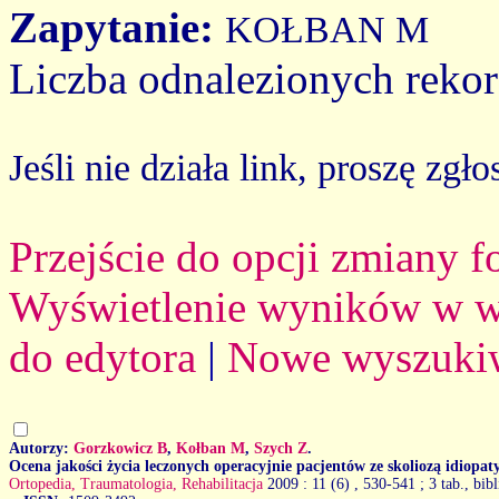
Zapytanie:
KOŁBAN M
Liczba odnalezionych reko
Jeśli nie działa link, proszę zgło
Przejście do opcji zmiany 
Wyświetlenie wyników w we
do edytora
|
Nowe wyszuki
Autorzy:
Gorzkowicz B
,
Kołban M
,
Szych Z
.
Ocena jakości życia leczonych operacyjnie pacjentów ze skoliozą idiopat
Ortopedia, Traumatologia, Rehabilitacja
2009 : 11 (6)
, 530-541 ; 3 tab., bib