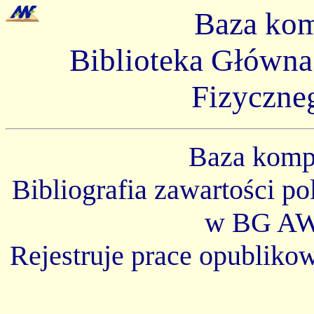
Baza ko
Biblioteka Główn
Fizyczne
Baza kom
Bibliografia zawartości p
w BG AW
Rejestruje prace opubliko