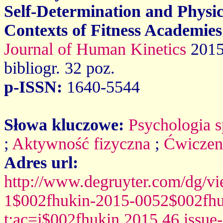
Self-Determination and Physic
Contexts of Fitness Academies
Journal of Human Kinetics
2015
bibliogr. 32 poz.
p-ISSN:
1640-5544
Słowa kluczowe:
Psychologia s
;
Aktywność fizyczna
;
Ćwiczeni
Adres url:
http://www.degruyter.com/dg/view
1$002fhukin-2015-0052$002fhu
t:ac=j$002fhukin.2015.46.issue