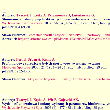
Autorzy:
Tkaczyk J
,
Kęska A
,
Pyrzanowska J
,
Lutosławska G
.
Stosowanie substancji psychoaktywnych przez osoby wyczynowo uprawia
Wychowanie Fizyczne i Sport
2012 : 56 (3)
, 185-189 ; 1 ryc., 3 tab., biblio
p-ISSN:
0043-9630
Słowa kluczowe:
Biochemia sportu
;
Używki
;
Narkotyki
;
Sportowcy
;
Stud
Adres url:
https://platforma.awf.edu.pl/Materials/Details/NTM5M
Autorzy:
Fornal-Urban A
,
Kęska A
.
Profil lipidowy surowicy u byłych sportowców wysokiego wyczynu
Medycyna Sportowa
2005 : 21 (1)
, 17-24 ; 1 ryc., 4 tab., bibliogr. 29 poz.
p-ISSN:
1232-406X
Słowa kluczowe:
Aktywność fizyczna
;
Lipidy
;
Choroby serca
;
Choroba ni
Autorzy:
Tkaczyk J
,
Kęska A
,
Wit B
,
Gajewski AK
.
Wydolność anaerobowa i zmiany wybranych parametrów biochemicznych
Wychowanie Fizyczne i Sport
2003 (4)
, 477-488 ; 6 tab.bibliogr.39 poz