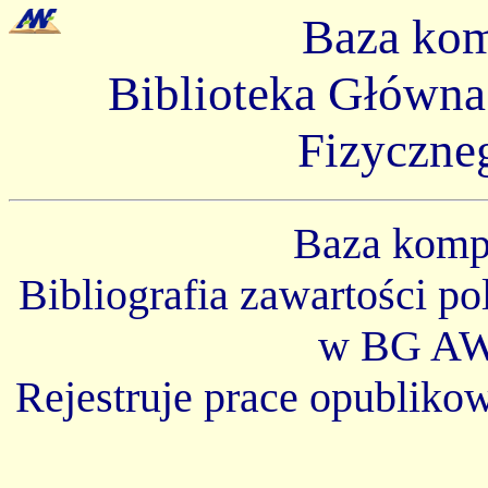
Baza ko
Biblioteka Główn
Fizyczne
Baza kom
Bibliografia zawartości p
w BG AW
Rejestruje prace opubliko