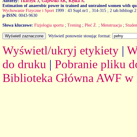
Autorzy:
Tkaczyk J
,
Gajewski AK
,
Kęska A
.
Estimation of anaerobic power in trained and untrained women with qu
Wychowanie Fizyczne i Sport
1999 : 43 Supl.nr1
, 314-315 ; 2 tab.bibliogr.2
p-ISSN:
0043-9630
Słowa kluczowe:
Fizjologia sportu
;
Trening
;
Płeć Ż.
;
Menstruacja
;
Stude
Wyświetl ponownie stosując format:
Wyświetl/ukryj etykiety
|
W
do druku
|
Pobranie pliku d
Biblioteka Główna AWF w 