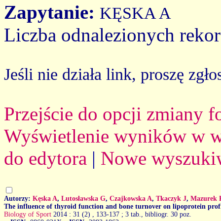
Zapytanie:
KĘSKA A
Liczba odnalezionych reko
Jeśli nie działa link, proszę zgło
Przejście do opcji zmiany 
Wyświetlenie wyników w we
do edytora
|
Nowe wyszuki
Autorzy:
Kęska A
,
Lutosławska G
,
Czajkowska A
,
Tkaczyk J
,
Mazurek 
The influence of thyroid function and bone turnover on lipoprotein profil
Biology of Sport
2014 : 31 (2)
, 133-137 ; 3 tab., bibliogr. 30 poz.