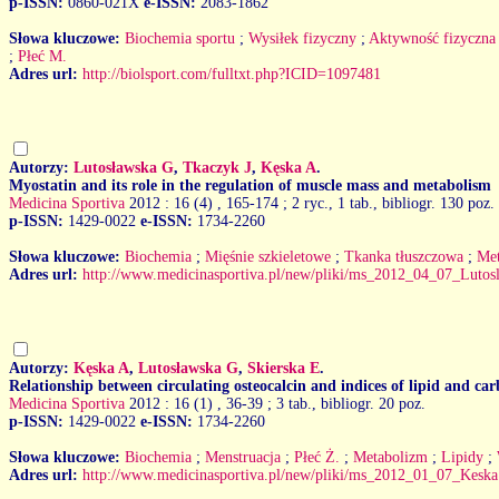
p-ISSN:
0860-021X
e-ISSN:
2083-1862
Słowa kluczowe:
Biochemia sportu
;
Wysiłek fizyczny
;
Aktywność fizyczna
;
Płeć M.
Adres url:
http://biolsport.com/fulltxt.php?ICID=1097481
Autorzy:
Lutosławska G
,
Tkaczyk J
,
Kęska A
.
Myostatin and its role in the regulation of muscle mass and metabolism
Medicina Sportiva
2012 : 16 (4)
, 165-174 ; 2 ryc., 1 tab., bibliogr. 130 poz.
p-ISSN:
1429-0022
e-ISSN:
1734-2260
Słowa kluczowe:
Biochemia
;
Mięśnie szkieletowe
;
Tkanka tłuszczowa
;
Me
Adres url:
http://www.medicinasportiva.pl/new/pliki/ms_2012_04_07_Lutos
Autorzy:
Kęska A
,
Lutosławska G
,
Skierska E
.
Relationship between circulating osteocalcin and indices of lipid and 
Medicina Sportiva
2012 : 16 (1)
, 36-39 ; 3 tab., bibliogr. 20 poz.
p-ISSN:
1429-0022
e-ISSN:
1734-2260
Słowa kluczowe:
Biochemia
;
Menstruacja
;
Płeć Ż.
;
Metabolizm
;
Lipidy
;
Adres url:
http://www.medicinasportiva.pl/new/pliki/ms_2012_01_07_Keska