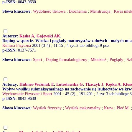
p-ISSN:
0043-9630
Słowa kluczowe:
Wydolność tlenowa
;
Biochemia
;
Menstruacja
;
Kwas mle
Autorzy:
Kęska A
,
Gajewski AK
.
Doping w sporcie. Wiedza i poglądy maturzystów z dużych i małych mia
Kultura Fizyczna
2001 (3-4)
, 11-15 ; 4 ryc.2 tab.bibliogr.9 poz
p-ISSN:
0137-7671
Słowa kluczowe:
Sport
;
Doping farmakologiczny
;
Młodzież
;
Poglądy
;
Szk
Autorzy:
Hübner-Woźniak E
,
Lutosławska G
,
Tkaczyk J
,
Kęska A
,
Kłos
Wpływ wysiłku submaksymalnego na zachowanie się leukocytów we krwi
Wychowanie Fizyczne i Sport
2001 : 45 (2)
, 191-201 ; 2 ryc.3 tab.bibliogr.
p-ISSN:
0043-9630
Słowa kluczowe:
Wysiłek fizyczny
;
Wysiłek maksymalny
;
Krew
;
Płeć M.