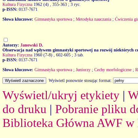
Kultura Fizyczna
1962 (4)
, 355-363 ; 3 ryc.
p-ISSN:
0137-7671
Słowa kluczowe:
Gimnastyka sportowa
;
Metodyka nauczania
;
Ćwiczenia g
Autorzy:
Janowski D
.
Obserwacja nad wpływem gimnastyki sportowej na rozwój niektórych c
Kultura Fizyczna
1960 (7-8)
, 602-605 ; 3 tab.
p-ISSN:
0137-7671
Słowa kluczowe:
Gimnastyka sportowa
;
Juniorzy
;
Cechy morfologiczne
;
R
Wyświetl ponownie stosując format:
Wyświetl/ukryj etykiety
|
W
do druku
|
Pobranie pliku d
Biblioteka Główna AWF w 