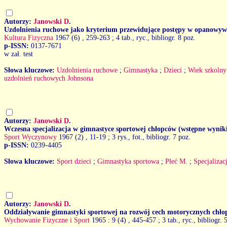
Autorzy:
Janowski D
.
Uzdolnienia ruchowe jako kryterium przewidujące postępy w opanowy
Kultura Fizyczna
1967 (6)
, 259-263 ; 4 tab., ryc., bibliogr. 8 poz.
p-ISSN:
0137-7671
w zał. test
Słowa kluczowe:
Uzdolnienia ruchowe
;
Gimnastyka
;
Dzieci
;
Wiek szkolny
uzdolnień ruchowych Johnsona
Autorzy:
Janowski D
.
Wczesna specjalizacja w gimnastyce sportowej chłopców (wstępne wynik
Sport Wyczynowy
1967 (2)
, 11-19 ; 3 rys., fot., bibliogr. 7 poz.
p-ISSN:
0239-4405
Słowa kluczowe:
Sport dzieci
;
Gimnastyka sportowa
;
Płeć M.
;
Specjalizac
Autorzy:
Janowski D
.
Oddziaływanie gimnastyki sportowej na rozwój cech motorycznych chł
Wychowanie Fizyczne i Sport
1965 : 9 (4)
, 445-457 ; 3 tab., ryc., bibliogr. 