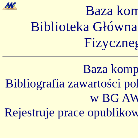
Baza ko
Biblioteka Główn
Fizyczne
Baza kom
Bibliografia zawartości p
w BG AW
Rejestruje prace opubliko