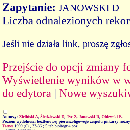
Zapytanie:
JANOWSKI D
Liczba odnalezionych reko
Jeśli nie działa link, proszę zgło
Przejście do opcji zmiany 
Wyświetlenie wyników w we
do edytora
|
Nowe wyszuki
Autorzy:
Zieliński A
,
Śledziewski D
,
Tyc Z
,
Janowski D
,
Oblewski B
.
Poziom wydolności beztlenowej pierwszoligowego zespołu piłkarzy nożn
Trener
1999 (6)
, 33-36 ; 5 tab.bibliogr.4 poz.