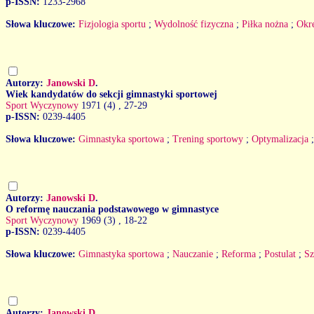
p-ISSN:
1233-2968
Słowa kluczowe:
Fizjologia sportu
;
Wydolność fizyczna
;
Piłka nożna
;
Okr
Autorzy:
Janowski D
.
Wiek kandydatów do sekcji gimnastyki sportowej
Sport Wyczynowy
1971 (4)
, 27-29
p-ISSN:
0239-4405
Słowa kluczowe:
Gimnastyka sportowa
;
Trening sportowy
;
Optymalizacja
Autorzy:
Janowski D
.
O reformę nauczania podstawowego w gimnastyce
Sport Wyczynowy
1969 (3)
, 18-22
p-ISSN:
0239-4405
Słowa kluczowe:
Gimnastyka sportowa
;
Nauczanie
;
Reforma
;
Postulat
;
Sz
Autorzy:
Janowski D
.