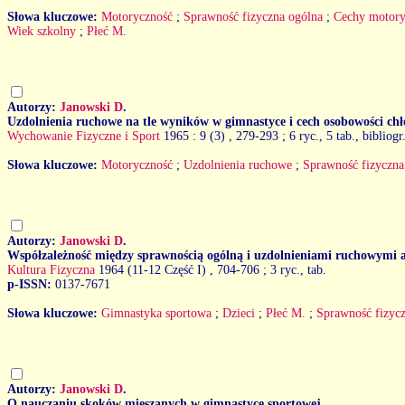
Słowa kluczowe:
Motoryczność
;
Sprawność fizyczna ogólna
;
Cechy motory
Wiek szkolny
;
Płeć M.
Autorzy:
Janowski D
.
Uzdolnienia ruchowe na tle wyników w gimnastyce i cech osobowości ch
Wychowanie Fizyczne i Sport
1965 : 9 (3)
, 279-293 ; 6 ryc., 5 tab., bibliogr
Słowa kluczowe:
Motoryczność
;
Uzdolnienia ruchowe
;
Sprawność fizyczna
Autorzy:
Janowski D
.
Współzależność między sprawnością ogólną i uzdolnieniami ruchowymi 
Kultura Fizyczna
1964 (11-12 Część I)
, 704-706 ; 3 ryc., tab.
p-ISSN:
0137-7671
Słowa kluczowe:
Gimnastyka sportowa
;
Dzieci
;
Płeć M.
;
Sprawność fizyc
Autorzy:
Janowski D
.
O nauczaniu skoków mieszanych w gimnastyce sportowej