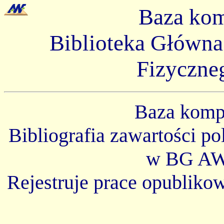
Baza ko
Biblioteka Główn
Fizyczne
Baza kom
Bibliografia zawartości p
w BG AW
Rejestruje prace opubliko