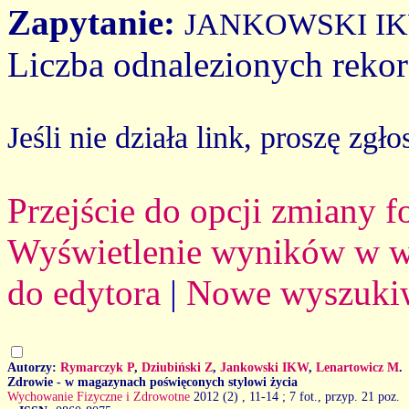
Zapytanie:
JANKOWSKI I
Liczba odnalezionych reko
Jeśli nie działa link, proszę zgło
Przejście do opcji zmiany 
Wyświetlenie wyników w we
do edytora
|
Nowe wyszuki
Autorzy:
Rymarczyk P
,
Dziubiński Z
,
Jankowski IKW
,
Lenartowicz M
.
Zdrowie - w magazynach poświęconych stylowi życia
Wychowanie Fizyczne i Zdrowotne
2012 (2)
, 11-14 ; 7 fot., przyp. 21 poz.