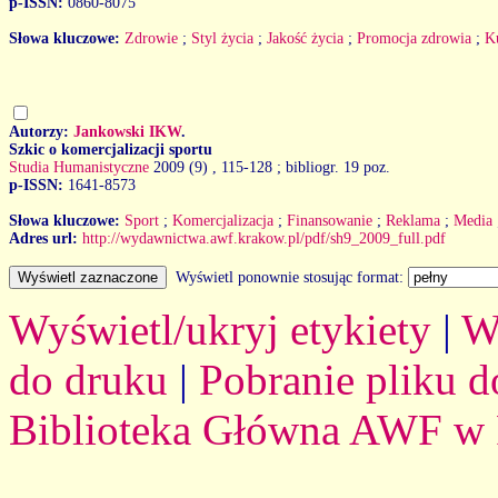
p-ISSN:
0860-8075
Słowa kluczowe:
Zdrowie
;
Styl życia
;
Jakość życia
;
Promocja zdrowia
;
K
Autorzy:
Jankowski IKW
.
Szkic o komercjalizacji sportu
Studia Humanistyczne
2009 (9)
, 115-128 ; bibliogr. 19 poz.
p-ISSN:
1641-8573
Słowa kluczowe:
Sport
;
Komercjalizacja
;
Finansowanie
;
Reklama
;
Media
Adres url:
http://wydawnictwa.awf.krakow.pl/pdf/sh9_2009_full.pdf
Wyświetl ponownie stosując format:
Wyświetl/ukryj etykiety
|
W
do druku
|
Pobranie pliku d
Biblioteka Główna AWF w 