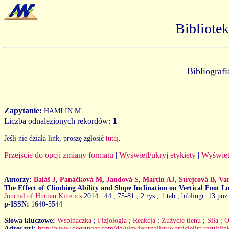
Bibliote
Bibliograf
Zapytanie:
HAMLIN M
1
Liczba odnalezionych rekordów:
Jeśli nie działa link, proszę zgłosić
tutaj
.
Przejście do opcji zmiany formatu
|
Wyświetl/ukryj etykiety
|
Wyświet
Autorzy:
Baláš J
,
Panáčková M
,
Jandová S
,
Martin AJ
,
Strejcová B
,
Va
The Effect of Climbing Ability and Slope Inclination on Vertical Foot 
Journal of Human Kinetics
2014 : 44
, 75-81 ; 2 rys., 1 tab., bibliogr. 13 poz
p-ISSN:
1640-5544
Słowa kluczowe:
Wspinaczka
;
Fizjologia
;
Reakcja
;
Zużycie tlenu
;
Siła
;
O
Adres url:
http://www.degruyter.com/dg/viewjournalissue.articlelist.result