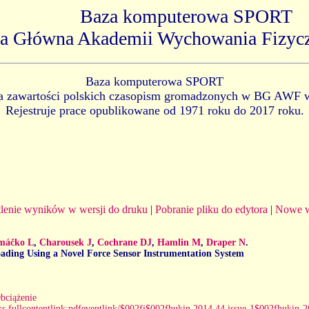
Baza komputerowa SPORT
ka Główna Akademii Wychowania Fizyc
Baza komputerowa SPORT
ia zawartości polskich czasopism gromadzonych w BG AWF 
Rejestruje prace opublikowane od 1971 roku do 2017 roku.
lenie wyników w wersji do druku
|
Pobranie pliku do edytora
|
Nowe w
máčko L
,
Charousek J
,
Cochrane DJ
,
Hamlin M
,
Draper N
.
Loading Using a Novel Force Sensor Instrumentation System
.
bciążenie
links.fullcontentlink:pdfeventlink/$002fj$002fhukin.2014.44.issue-1$002fhuki