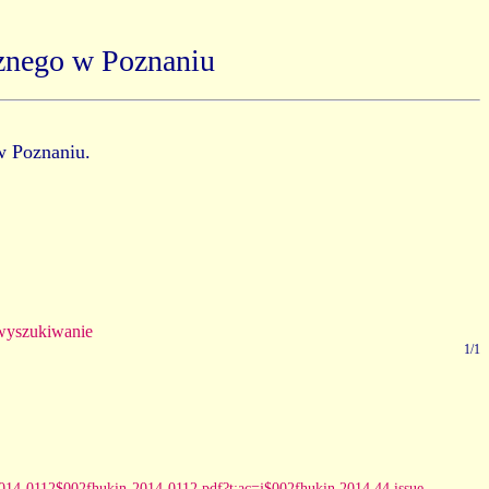
znego w Poznaniu
w Poznaniu.
yszukiwanie
1/1
n-2014-0112$002fhukin-2014-0112.pdf?t:ac=j$002fhukin.2014.44.issue-