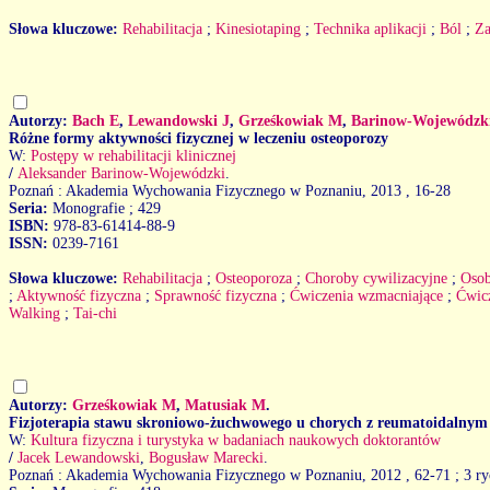
Słowa kluczowe:
Rehabilitacja
;
Kinesiotaping
;
Technika aplikacji
;
Ból
;
Za
Autorzy:
Bach E
,
Lewandowski J
,
Grześkowiak M
,
Barinow-Wojewódzk
Różne formy aktywności fizycznej w leczeniu osteoporozy
W:
Postępy w rehabilitacji klinicznej
/
Aleksander Barinow-Wojewódzki
.
Poznań : Akademia Wychowania Fizycznego w Poznaniu, 2013
, 16-28
Seria:
Monografie ; 429
ISBN:
978-83-61414-88-9
ISSN:
0239-7161
Słowa kluczowe:
Rehabilitacja
;
Osteoporoza
;
Choroby cywilizacyjne
;
Osob
;
Aktywność fizyczna
;
Sprawność fizyczna
;
Ćwiczenia wzmacniające
;
Ćwic
Walking
;
Tai-chi
Autorzy:
Grześkowiak M
,
Matusiak M
.
Fizjoterapia stawu skroniowo-żuchwowego u chorych z reumatoidalnym
W:
Kultura fizyczna i turystyka w badaniach naukowych doktorantów
/
Jacek Lewandowski
,
Bogusław Marecki
.
Poznań : Akademia Wychowania Fizycznego w Poznaniu, 2012
, 62-71 ; 3 ry