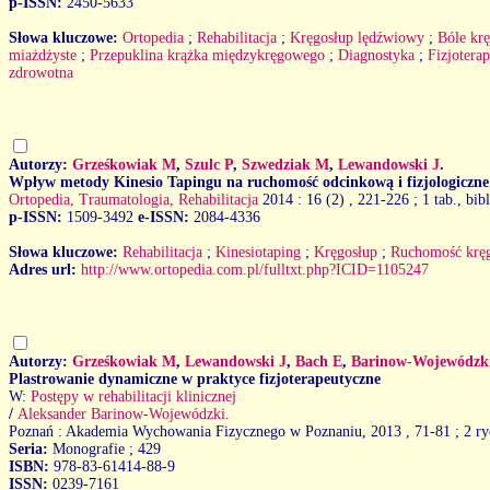
p-ISSN:
2450-5633
Słowa kluczowe:
Ortopedia
;
Rehabilitacja
;
Kręgosłup lędźwiowy
;
Bóle kr
miażdżyste
;
Przepuklina krążka międzykręgowego
;
Diagnostyka
;
Fizjoterap
zdrowotna
Autorzy:
Grześkowiak M
,
Szulc P
,
Szwedziak M
,
Lewandowski J
.
Wpływ metody Kinesio Tapingu na ruchomość odcinkową i fizjologiczne 
Ortopedia, Traumatologia, Rehabilitacja
2014 : 16 (2)
, 221-226 ; 1 tab., bib
p-ISSN:
1509-3492
e-ISSN:
2084-4336
Słowa kluczowe:
Rehabilitacja
;
Kinesiotaping
;
Kręgosłup
;
Ruchomość kręg
Adres url:
http://www.ortopedia.com.pl/fulltxt.php?ICID=1105247
Autorzy:
Grześkowiak M
,
Lewandowski J
,
Bach E
,
Barinow-Wojewódzk
Plastrowanie dynamiczne w praktyce fizjoterapeutyczne
W:
Postępy w rehabilitacji klinicznej
/
Aleksander Barinow-Wojewódzki
.
Poznań : Akademia Wychowania Fizycznego w Poznaniu, 2013
, 71-81 ; 2 ry
Seria:
Monografie ; 429
ISBN:
978-83-61414-88-9
ISSN:
0239-7161