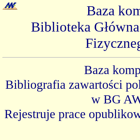
Baza ko
Biblioteka Główn
Fizyczne
Baza kom
Bibliografia zawartości p
w BG AW
Rejestruje prace opubliko