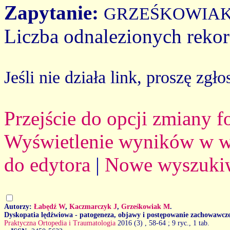
Zapytanie:
GRZEŚKOWIA
Liczba odnalezionych reko
Jeśli nie działa link, proszę zgło
Przejście do opcji zmiany 
Wyświetlenie wyników w we
do edytora
|
Nowe wyszuki
Autorzy:
Łabędź W
,
Kaczmarczyk J
,
Grześkowiak M
.
Dyskopatia lędźwiowa - patogeneza, objawy i postępowanie zachowawcz
Praktyczna Ortopedia i Traumatologia
2016 (3)
, 58-64 ; 9 ryc., 1 tab.