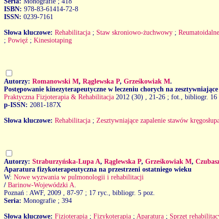
Seria:
Monografie ; 418
ISBN:
978-83-61414-72-8
ISSN:
0239-7161
Słowa kluczowe:
Rehabilitacja
;
Staw skroniowo-żuchwowy
;
Reumatoidalne
;
Powięź
;
Kinesiotaping
Autorzy:
Romanowski M
,
Rąglewska P
,
Grześkowiak M
.
Postępowanie kinezyterapeutyczne w leczeniu chorych na zesztywniające
Praktyczna Fizjoterapia & Rehabilitacja
2012 (30)
, 21-26 ; fot., bibliogr. 16
p-ISSN:
2081-187X
Słowa kluczowe:
Rehabilitacja
;
Zesztywniające zapalenie stawów kręgosłup
Autorzy:
Straburzyńska-Lupa A
,
Rąglewska P
,
Grześkowiak M
,
Czubasz
Aparatura fizykoterapeutyczna na przestrzeni ostatniego wieku
W:
Nowe wyzwania w pulmonologii i rehabilitacji
/
Barinow-Wojewódzki A
.
Poznań : AWF, 2009
, 87-97 ; 17 ryc., bibliogr. 5 poz.
Seria:
Monografie ; 394
Słowa kluczowe:
Fizjoterapia
;
Fizykoterapia
;
Aparatura
;
Sprzęt rehabilita