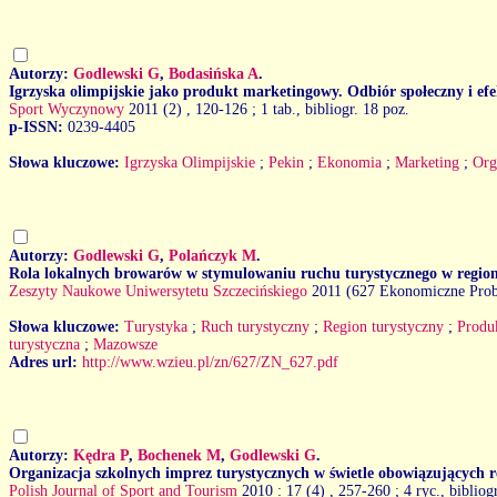
Autorzy:
Godlewski G
,
Bodasińska A
.
Igrzyska olimpijskie jako produkt marketingowy. Odbiór społeczny i ef
Sport Wyczynowy
2011 (2)
, 120-126 ; 1 tab., bibliogr. 18 poz.
p-ISSN:
0239-4405
Słowa kluczowe:
Igrzyska Olimpijskie
;
Pekin
;
Ekonomia
;
Marketing
;
Org
Autorzy:
Godlewski G
,
Polańczyk M
.
Rola lokalnych browarów w stymulowaniu ruchu turystycznego w regio
Zeszyty Naukowe Uniwersytetu Szczecińskiego
2011 (627 Ekonomiczne Prob
Słowa kluczowe:
Turystyka
;
Ruch turystyczny
;
Region turystyczny
;
Produk
turystyczna
;
Mazowsze
Adres url:
http://www.wzieu.pl/zn/627/ZN_627.pdf
Autorzy:
Kędra P
,
Bochenek M
,
Godlewski G
.
Organizacja szkolnych imprez turystycznych w świetle obowiązujących 
Polish Journal of Sport and Tourism
2010 : 17 (4)
, 257-260 ; 4 ryc., bibliog