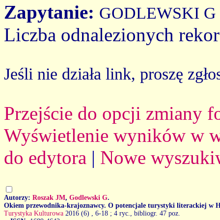
Zapytanie:
GODLEWSKI G
Liczba odnalezionych reko
Jeśli nie działa link, proszę zgło
Przejście do opcji zmiany 
Wyświetlenie wyników w we
do edytora
|
Nowe wyszuki
Autorzy:
Roszak JM
,
Godlewski G
.
Okiem przewodnika-krajoznawcy. O potencjale turystyki literackiej w 
Turystyka Kulturowa
2016 (6)
, 6-18 ; 4 ryc., bibliogr. 47 poz.