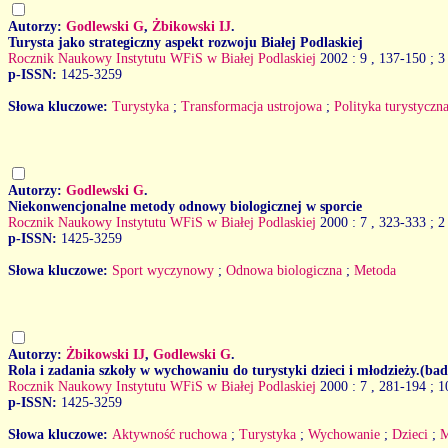
Autorzy:
Godlewski G
,
Żbikowski IJ
.
Turysta jako strategiczny aspekt rozwoju Białej Podlaskiej
Rocznik Naukowy Instytutu WFiS w Białej Podlaskiej
2002 : 9
, 137-150 ; 3
p-ISSN:
1425-3259
Słowa kluczowe:
Turystyka
;
Transformacja ustrojowa
;
Polityka turystyczn
Autorzy:
Godlewski G
.
Niekonwencjonalne metody odnowy biologicznej w sporcie
Rocznik Naukowy Instytutu WFiS w Białej Podlaskiej
2000 : 7
, 323-333 ; 2
p-ISSN:
1425-3259
Słowa kluczowe:
Sport wyczynowy
;
Odnowa biologiczna
;
Metoda
Autorzy:
Żbikowski IJ
,
Godlewski G
.
Rola i zadania szkoły w wychowaniu do turystyki dzieci i młodzieży.(ba
Rocznik Naukowy Instytutu WFiS w Białej Podlaskiej
2000 : 7
, 281-194 ; 1
p-ISSN:
1425-3259
Słowa kluczowe:
Aktywność ruchowa
;
Turystyka
;
Wychowanie
;
Dzieci
;
M