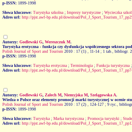
p-ISSN:
1899-1998
Słowa kluczowe:
Turystyka szkolna
;
Imprezy turystyczne
;
Wycieczka szkol
Adres url:
http://pjst.awf-bp.edu.pl/download/Pol_J_Sport_Tourism_17_pp2
Autorzy:
Godlewski G
,
Wereszczuk M
.
Turystyka erotyczna - funkcja czy dysfunkcja współczesnego sektora po
Polish Journal of Sport and Tourism
2010 : 17 (1)
, 11-14 ; 1 tab., bibliogr. 
p-ISSN:
1899-1998
Słowa kluczowe:
Turystyka erotyczna
;
Terminologia
;
Funkcja turystyczna
Adres url:
http://pjst.awf-bp.edu.pl/download/Pol_J_Sport_Tourism_17_pp7
Autorzy:
Godlewski G
,
Zalech M
,
Niemyjska M
,
Szelągowska A
.
Wiedza o Polsce oraz elementy promocji marki turystycznej w ocenie st
Polish Journal of Sport and Tourism
2010 : 17 (2)
, 124-127 ; 9 ryc., bibliog
p-ISSN:
1899-1998
Słowa kluczowe:
Turystyka
;
Marka turystyczna
;
Promocja turystyki
;
Stude
Adres url:
http://pjst.awf-bp.edu.pl/download/Pol_J_Sport_Tourism_17_pp1