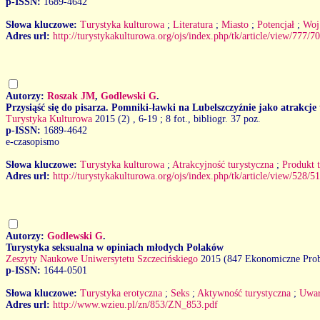
p-ISSN:
1689-4642
Słowa kluczowe:
Turystyka kulturowa
;
Literatura
;
Miasto
;
Potencjał
;
Woj.
Adres url:
http://turystykakulturowa.org/ojs/index.php/tk/article/view/777/7
Autorzy:
Roszak JM
,
Godlewski G
.
Przysiąść się do pisarza. Pomniki-ławki na Lubelszczyźnie jako atrakcje
Turystyka Kulturowa
2015 (2)
, 6-19 ; 8 fot., bibliogr. 37 poz.
p-ISSN:
1689-4642
e-czasopismo
Słowa kluczowe:
Turystyka kulturowa
;
Atrakcyjność turystyczna
;
Produkt 
Adres url:
http://turystykakulturowa.org/ojs/index.php/tk/article/view/528/5
Autorzy:
Godlewski G
.
Turystyka seksualna w opiniach młodych Polaków
Zeszyty Naukowe Uniwersytetu Szczecińskiego
2015 (847 Ekonomiczne Prob
p-ISSN:
1644-0501
Słowa kluczowe:
Turystyka erotyczna
;
Seks
;
Aktywność turystyczna
;
Uwar
Adres url:
http://www.wzieu.pl/zn/853/ZN_853.pdf