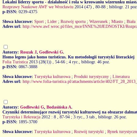
Lokalni liderzy sportu - działalność i rola w kreowaniu wizerunku miast
Rozprawy Naukowe AWF we Wrocławiu
2014 (47)
, 80-88 ; bibliogr. 21 poz
p-ISSN:
0239-4375
Słowa kluczowe:
Sport
;
Lider
;
Rozwój sportu
;
Wizerunek
;
Miasto
;
Biała
Adres url:
http://www.awf.wroc.pl/files_mce/INNE%20JEDNOSTKI/Rozp
Autorzy:
Roszak J
,
Godlewski G
.
Homo legens jako homo turisticus. Ku metodologii turystyki literackiej
Folia Turistica
2013 (28(1))
, 54-66 ; 4 ryc., bibliogr. 46 poz.
p-ISSN:
0867-3888
Słowa kluczowe:
Turystyka kulturowa
;
Produkt turystyczny
;
Literatura
Adres url:
http://www.folia-turistica.pl/attachments/article/402/FT_28_201
Autorzy:
Godlewski G
,
Bodasińska A
.
Czynniki determinujące rozwój turystyki kulturowej na obszarze dalma
Turystyka i Rekreacja
2012 : 8
, 87-94 ; 3 ryc., 3 tab., bibliogr. 26 poz.
p-ISSN:
1895-3700
Słowa kluczowe:
Turystyka kulturowa
;
Rozwój turystyki
;
Rynek turystycz