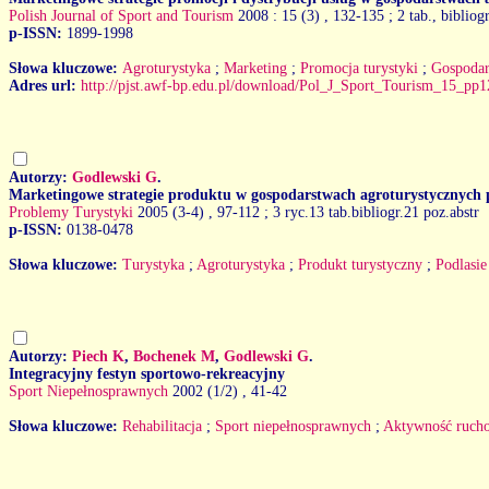
Polish Journal of Sport and Tourism
2008 : 15 (3)
, 132-135 ; 2 tab., bibliog
p-ISSN:
1899-1998
Słowa kluczowe:
Agroturystyka
;
Marketing
;
Promocja turystyki
;
Gospodar
Adres url:
http://pjst.awf-bp.edu.pl/download/Pol_J_Sport_Tourism_15_pp1
Autorzy:
Godlewski G
.
Marketingowe strategie produktu w gospodarstwach agroturystycznych 
Problemy Turystyki
2005 (3-4)
, 97-112 ; 3 ryc.13 tab.bibliogr.21 poz.abstr
p-ISSN:
0138-0478
Słowa kluczowe:
Turystyka
;
Agroturystyka
;
Produkt turystyczny
;
Podlasie
Autorzy:
Piech K
,
Bochenek M
,
Godlewski G
.
Integracyjny festyn sportowo-rekreacyjny
Sport Niepełnosprawnych
2002 (1/2)
, 41-42
Słowa kluczowe:
Rehabilitacja
;
Sport niepełnosprawnych
;
Aktywność ruch