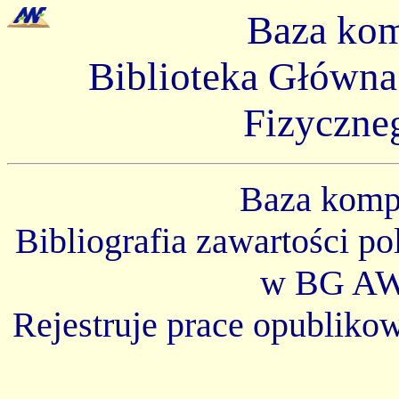
Baza ko
Biblioteka Główn
Fizyczne
Baza kom
Bibliografia zawartości p
w BG AW
Rejestruje prace opubliko