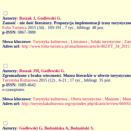
Autorzy:
Roszak J
,
Godlewski G
.
Zamość - nie dość literatury. Propozycja implementacji trasy turystyczn
Folia Turistica
2015 (34)
, 169-191 ; 7 ryc., bibliogr. 48 poz.
p-ISSN:
0867-3888
Słowa kluczowe:
Turystyka kulturowa
;
Literatura
;
Szlaki turystyczne
;
Zam
Adres url:
http://www.folia-turistica.pl/attachments/article/402/FT_34_2015
Autorzy:
Roszak JM
,
Godlewski G
.
Zgromadzone z braku wieczności. Muzea literackie w ofercie turystyczne
Turystyka Kulturowa
2015 (12)
, 6-21 ; 17 ryc., bibliogr. 35 poz.
p-ISSN:
1689-4642
e-czasopismo
Słowa kluczowe:
Turystyka kulturowa
;
Oferta turystyczna
;
Muzeum
;
Muze
Adres url:
http://turystykakulturowa.org/ojs/index.php/tk/article/view/669/6
Autorzy:
Godlewski G
,
Bodasińska A
,
Bodasiński S
.