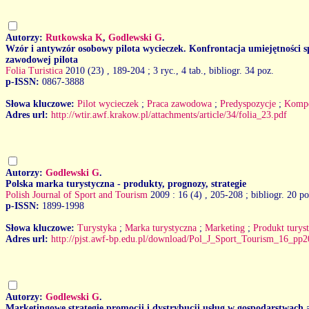
Autorzy:
Rutkowska K
,
Godlewski G
.
Wzór i antywzór osobowy pilota wycieczek. Konfrontacja umiejętności s
zawodowej pilota
Folia Turistica
2010 (23)
, 189-204 ; 3 ryc., 4 tab., bibliogr. 34 poz.
p-ISSN:
0867-3888
Słowa kluczowe:
Pilot wycieczek
;
Praca zawodowa
;
Predyspozycje
;
Kompe
Adres url:
http://wtir.awf.krakow.pl/attachments/article/34/folia_23.pdf
Autorzy:
Godlewski G
.
Polska marka turystyczna - produkty, prognozy, strategie
Polish Journal of Sport and Tourism
2009 : 16 (4)
, 205-208 ; bibliogr. 20 po
p-ISSN:
1899-1998
Słowa kluczowe:
Turystyka
;
Marka turystyczna
;
Marketing
;
Produkt turys
Adres url:
http://pjst.awf-bp.edu.pl/download/Pol_J_Sport_Tourism_16_pp2
Autorzy:
Godlewski G
.
Marketingowe strategie promocji i dystrybucji usług w gospodarstwach 