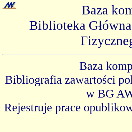
Baza ko
Biblioteka Główn
Fizyczne
Baza kom
Bibliografia zawartości p
w BG AW
Rejestruje prace opubliko