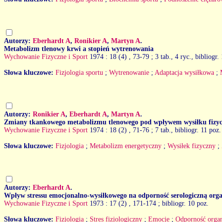
Autorzy:
Eberhardt A
,
Ronikier A
,
Martyn A
.
Metabolizm tlenowy krwi a stopień wytrenowania
Wychowanie Fizyczne i Sport
1974 : 18 (4)
, 73-79 ; 3 tab., 4 ryc., bibliogr.
Słowa kluczowe:
Fizjologia sportu
;
Wytrenowanie
;
Adaptacja wysiłkowa
;
Autorzy:
Ronikier A
,
Eberhardt A
,
Martyn A
.
Zmiany tkankowego metabolizmu tlenowego pod wpływem wysiłku fizy
Wychowanie Fizyczne i Sport
1974 : 18 (2)
, 71-76 ; 7 tab., bibliogr. 11 poz.
Słowa kluczowe:
Fizjologia
;
Metabolizm energetyczny
;
Wysiłek fizyczny
;
Autorzy:
Eberhardt A
.
Wpływ stressu emocjonalno-wysiłkowego na odporność serologiczną org
Wychowanie Fizyczne i Sport
1973 : 17 (2)
, 171-174 ; bibliogr. 10 poz.
Słowa kluczowe:
Fizjologia
;
Stres fizjologiczny
;
Emocje
;
Odporność orga