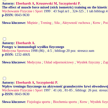
Autorzy:
Eberhardt A
,
Kruszewski M
,
Szczypiorski P
.
The effect of muscle force mixed (stick isometric) training on the kinetic
Wychowanie Fizyczne i Sport
1999 : 43 Supl.nr1
, 324-325 ; 1 tab.bibliogr.4
p-ISSN:
0043-9630
Słowa kluczowe:
Mięśnie
;
Trening
;
Siła
;
Aktywność ruchowa
;
Krew
;
Pod
Autorzy:
Eberhardt A
.
Postępy w immunologii wysiłku fizycznego
Medycyna Sportowa
1998 (86)
, 4-5 ; bibliogr.20 poz. streszcz.sum
p-ISSN:
1232-406X
Słowa kluczowe:
Medycyna
;
Układ odpornościowy
;
Wysiłek fizyczny
;
Zap
Autorzy:
Eberhardt A
,
Szczypiorski P
.
Wpływ treningu fizycznego na aktywność granulocytów krwi obwodowe
Wychowanie Fizyczne i Sport
1997 : 41 (4)
, 81-85 ; bibliogr. 26 poz. stresz
p-ISSN:
0043-9630
Słowa kluczowe:
Fizjologia sportu
;
Biochemia sportu
;
Krew
;
Wysiłek fizy