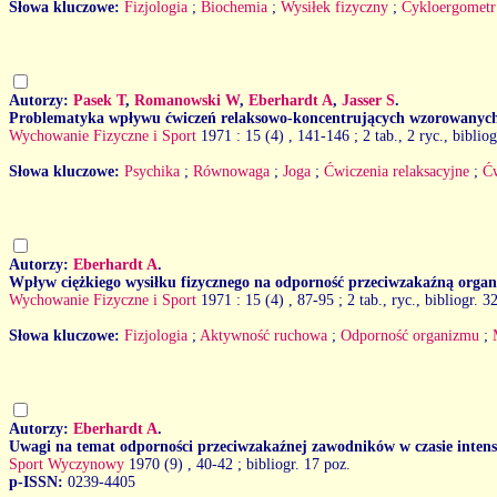
Słowa kluczowe:
Fizjologia
;
Biochemia
;
Wysiłek fizyczny
;
Cykloergometr
Autorzy:
Pasek T
,
Romanowski W
,
Eberhardt A
,
Jasser S
.
Problematyka wpływu ćwiczeń relaksowo-koncentrujących wzorowanych
Wychowanie Fizyczne i Sport
1971 : 15 (4)
, 141-146 ; 2 tab., 2 ryc., bibliog
Słowa kluczowe:
Psychika
;
Równowaga
;
Joga
;
Ćwiczenia relaksacyjne
;
Ćw
Autorzy:
Eberhardt A
.
Wpływ ciężkiego wysiłku fizycznego na odporność przeciwzakaźną orga
Wychowanie Fizyczne i Sport
1971 : 15 (4)
, 87-95 ; 2 tab., ryc., bibliogr. 3
Słowa kluczowe:
Fizjologia
;
Aktywność ruchowa
;
Odporność organizmu
;
Autorzy:
Eberhardt A
.
Uwagi na temat odporności przeciwzakaźnej zawodników w czasie intens
Sport Wyczynowy
1970 (9)
, 40-42 ; bibliogr. 17 poz.
p-ISSN:
0239-4405