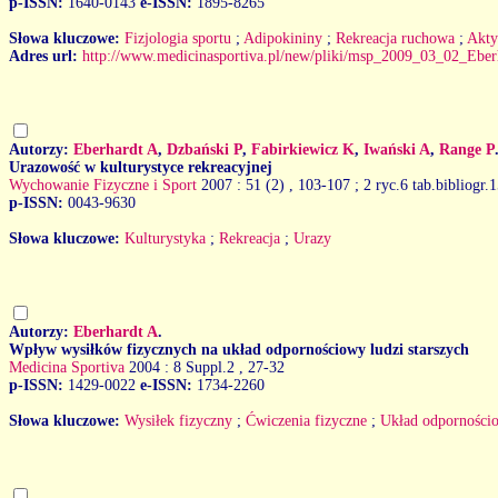
p-ISSN:
1640-0143
e-ISSN:
1895-8265
Słowa kluczowe:
Fizjologia sportu
;
Adipokininy
;
Rekreacja ruchowa
;
Akty
Adres url:
http://www.medicinasportiva.pl/new/pliki/msp_2009_03_02_Eber
Autorzy:
Eberhardt A
,
Dzbański P
,
Fabirkiewicz K
,
Iwański A
,
Range P
Urazowość w kulturystyce rekreacyjnej
Wychowanie Fizyczne i Sport
2007 : 51 (2)
, 103-107 ; 2 ryc.6 tab.bibliogr.1
p-ISSN:
0043-9630
Słowa kluczowe:
Kulturystyka
;
Rekreacja
;
Urazy
Autorzy:
Eberhardt A
.
Wpływ wysiłków fizycznych na układ odpornościowy ludzi starszych
Medicina Sportiva
2004 : 8 Suppl.2
, 27-32
p-ISSN:
1429-0022
e-ISSN:
1734-2260
Słowa kluczowe:
Wysiłek fizyczny
;
Ćwiczenia fizyczne
;
Układ odporności