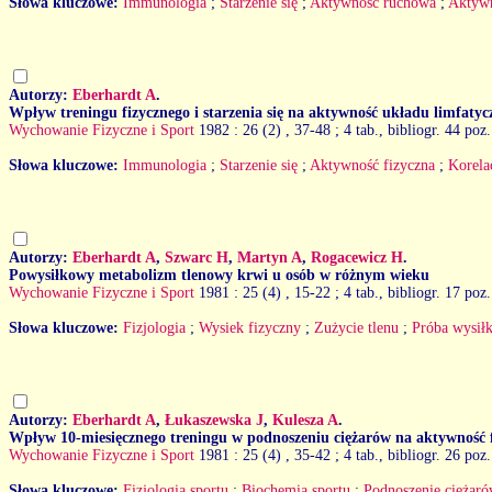
Słowa kluczowe:
Immunologia
;
Starzenie się
;
Aktywność ruchowa
;
Aktywn
Autorzy:
Eberhardt A
.
Wpływ treningu fizycznego i starzenia się na aktywność układu limfaty
Wychowanie Fizyczne i Sport
1982 : 26 (2)
, 37-48 ; 4 tab., bibliogr. 44 poz.
Słowa kluczowe:
Immunologia
;
Starzenie się
;
Aktywność fizyczna
;
Korela
Autorzy:
Eberhardt A
,
Szwarc H
,
Martyn A
,
Rogacewicz H
.
Powysiłkowy metabolizm tlenowy krwi u osób w różnym wieku
Wychowanie Fizyczne i Sport
1981 : 25 (4)
, 15-22 ; 4 tab., bibliogr. 17 poz.
Słowa kluczowe:
Fizjologia
;
Wysiek fizyczny
;
Zużycie tlenu
;
Próba wysił
Autorzy:
Eberhardt A
,
Łukaszewska J
,
Kulesza A
.
Wpływ 10-miesięcznego treningu w podnoszeniu ciężarów na aktywność 
Wychowanie Fizyczne i Sport
1981 : 25 (4)
, 35-42 ; 4 tab., bibliogr. 26 poz.
Słowa kluczowe:
Fizjologia sportu
;
Biochemia sportu
;
Podnoszenie ciężar