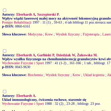
Autorzy:
Eberhardt A
,
Szczypiorski P
.
Wpływ wiązki laserowej małej mocy na aktywność lokomocyjną granulo
Postępy Rehabilitacji
1997 : 11 (1)
, 59-63 ; 4 tab.bibliogr.11 poz.streszcz.su
p-ISSN:
0860-6161
Słowa kluczowe:
Medycyna
;
Krew
;
Wysiłek fizyczny
;
Fizjoterapia
;
Laser
Autorzy:
Eberhardt A
,
Garliński P
,
Dziedziak W
,
Żukowska M
.
Wpływ wysiłku fizycznego na chemiluminiscencję granulocytów krwi o
Wychowanie Fizyczne i Sport
1997 : 41 (1-2)
, 161-166 ; 1 tab., bibliogr. 17
p-ISSN:
0043-9630
Słowa kluczowe:
Biochemia
;
Wysiłek fizyczny
;
Krew
;
Układ krążenia
;
Ak
Autorzy:
Eberhardt A
.
Układ immunologiczny, ćwiczenia ruchowe, starzenie się
Wychowanie Fizyczne i Sport
1988 : 32 (2)
, 23-28 ; bibliogr. 23 poz.