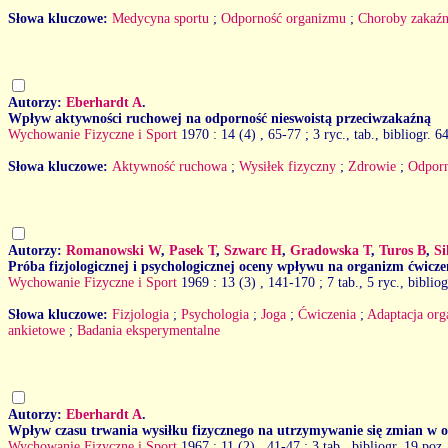
Słowa kluczowe:
Medycyna sportu
;
Odporność organizmu
;
Choroby zakaź
Autorzy:
Eberhardt A
.
Wpływ aktywności ruchowej na odporność nieswoistą przeciwzakaźną
Wychowanie Fizyczne i Sport
1970 : 14 (4)
, 65-77 ; 3 ryc., tab., bibliogr. 6
Słowa kluczowe:
Aktywność ruchowa
;
Wysiłek fizyczny
;
Zdrowie
;
Odporn
Autorzy:
Romanowski W
,
Pasek T
,
Szwarc H
,
Gradowska T
,
Turos B
,
Si
Próba fizjologicznej i psychologicznej oceny wpływu na organizm ćwicze
Wychowanie Fizyczne i Sport
1969 : 13 (3)
, 141-170 ; 7 tab., 5 ryc., biblio
Słowa kluczowe:
Fizjologia
;
Psychologia
;
Joga
;
Ćwiczenia
;
Adaptacja or
ankietowe
;
Badania eksperymentalne
Autorzy:
Eberhardt A
.
Wpływ czasu trwania wysiłku fizycznego na utrzymywanie się zmian w ob
Wychowanie Fizyczne i Sport
1967 : 11 (2)
, 41-47 ; 3 tab., bibliogr. 19 poz.