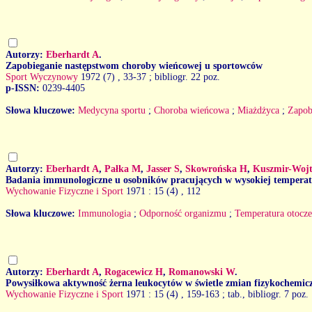
Autorzy:
Eberhardt A
.
Zapobieganie następstwom choroby wieńcowej u sportowców
Sport Wyczynowy
1972 (7)
, 33-37 ; bibliogr. 22 poz.
p-ISSN:
0239-4405
Słowa kluczowe:
Medycyna sportu
;
Choroba wieńcowa
;
Miażdżyca
;
Zapob
Autorzy:
Eberhardt A
,
Pałka M
,
Jasser S
,
Skowrońska H
,
Kuszmir-Wojt
Badania immunologiczne u osobników pracujących w wysokiej temperat
Wychowanie Fizyczne i Sport
1971 : 15 (4)
, 112
Słowa kluczowe:
Immunologia
;
Odporność organizmu
;
Temperatura otocze
Autorzy:
Eberhardt A
,
Rogacewicz H
,
Romanowski W
.
Powysiłkowa aktywność żerna leukocytów w świetle zmian fizykochemic
Wychowanie Fizyczne i Sport
1971 : 15 (4)
, 159-163 ; tab., bibliogr. 7 poz.