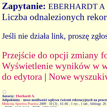
Zapytanie:
EBERHARDT A
Liczba odnalezionych reko
Jeśli nie działa link, proszę zgło
Przejście do opcji zmiany 
Wyświetlenie wyników w we
do edytora
|
Nowe wyszuki
Autorzy:
Eberhardt A
.
Adipokininy - nowe możliwości wpływu ćwiczeń rekreacyjnych na proce
Medicina Sportiva Practica
2009 : 10 (3)
, 61-66 ; 1 ryc., 1 tab., bibliogr. 26