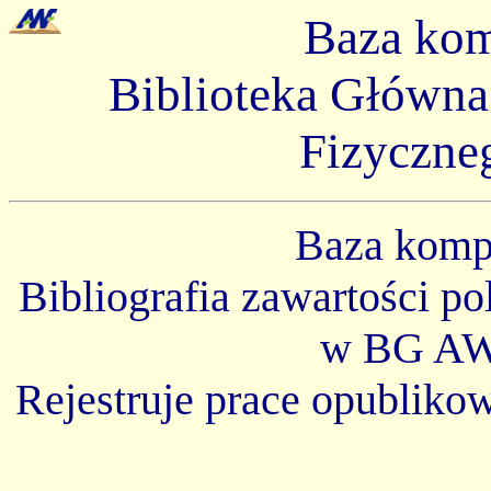
Baza ko
Biblioteka Główn
Fizyczne
Baza kom
Bibliografia zawartości p
w BG AW
Rejestruje prace opubliko