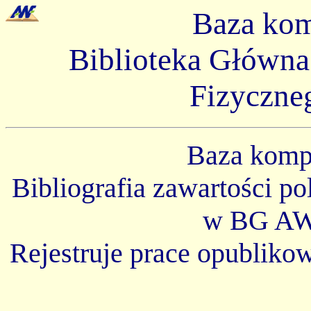
Baza ko
Biblioteka Główn
Fizyczne
Baza kom
Bibliografia zawartości p
w BG AW
Rejestruje prace opubliko