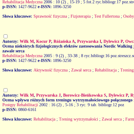
Rehabilitacja Medyczna
2006 : 10 (2)
, 15-19 ; 5 fot.2 ryc.bibliogr.17 poz.str
p-ISSN:
1427-9622
e-ISSN:
1896-3250
Słowa kluczowe:
Sprawność fizyczna
;
Fizjoterapia
;
Test Fullertona
;
Osoby 
Autorzy:
Wilk M
,
Kocur P
,
Różańska A
,
Przywarska I
,
Dylewicz P
,
Owcz
Ocena niektórych fizjologicznych efektów zastosowania Nordic Walking j
zawale serca
Rehabilitacja Medyczna
2005 : 9 (2)
, 33-38 ; 8 ryc.bibliogr.16 poz.streszcz.
p-ISSN:
1427-9622
e-ISSN:
1896-3250
Słowa kluczowe:
Aktywność fizyczna
;
Zawał serca
;
Rehabilitacja
;
Trenin
Autorzy:
Wilk M
,
Przywarska J
,
Borowicz-Bieńkowska S
,
Dylewicz P
,
R
Ocena wpływu różnych form treningu wytrzymałościowego połączonego z 
Postępy Rehabilitacji
2002 : 16 (2)
, 5-16 ; 3 ryc. 9 tab. bibliogr.12 poz
p-ISSN:
0860-6161
Słowa kluczowe:
Rehabilitacja
;
Trening wytrzymałości
;
Zawał serca
;
Farm