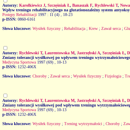
Autorzy:
Karolkiewicz J
,
Szczęśniak Ł
,
Banaszak F
,
Rychlewski T
,
Nowa
Wpływ treningu rehabilitacyjnego na glutationozależny system antyoksy
Postępy Rehabilitacji
1997 : 11 (4)
, 18-23
p-ISSN:
0860-6161
Słowa kluczowe:
Wysiłek fizyczny
;
Rehabilitacja
;
Krew
;
Zawał serca
;
Glu
Autorzy:
Rychlewski T
,
Laurentowska M
,
Jastrzębski A
,
Szczęśniak Ł
,
D
Zmiany tolerancji wysiłkowej po wpływem treningu wytrzymałościowego u
Medycyna Sportowa
1997 (69)
, 10-13
p-ISSN:
1232-406X
Słowa kluczowe:
Choroby
;
Zawał serca
;
Wysiłek fizyczny
;
Fizjologia
;
Tr
Autorzy:
Rychlewski T
,
Laurentowska M
,
Jastrzębski A
,
Szczęśniak Ł
,
D
Zmiany tolerancji wysiłkowej pod wpływem treningu wytrzymałościowego
Medycyna Sportowa
1997 (69)
, 10-13
p-ISSN:
1232-406X
Słowa kluczowe:
Wysiłek fizyczny
;
Trening wytrzymałości
;
Choroby
;
Zaw