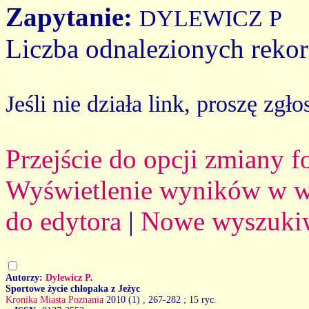
Zapytanie:
DYLEWICZ P
Liczba odnalezionych reko
Jeśli nie działa link, proszę zgło
Przejście do opcji zmiany 
Wyświetlenie wyników w we
do edytora
|
Nowe wyszuki
Autorzy:
Dylewicz P
.
Sportowe życie chłopaka z Jeżyc
Kronika Miasta Poznania
2010 (1)
, 267-282 ; 15 ryc.