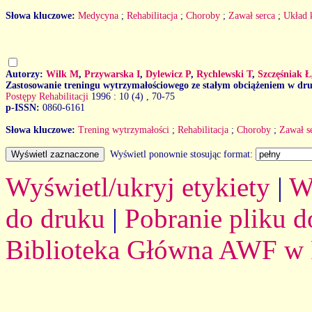
Słowa kluczowe:
Medycyna
;
Rehabilitacja
;
Choroby
;
Zawał serca
;
Układ 
Autorzy:
Wilk M
,
Przywarska I
,
Dylewicz P
,
Rychlewski T
,
Szczęśniak Ł
Zastosowanie treningu wytrzymałościowego ze stałym obciążeniem w drug
Postępy Rehabilitacji
1996 : 10 (4)
, 70-75
p-ISSN:
0860-6161
Słowa kluczowe:
Trening wytrzymałości
;
Rehabilitacja
;
Choroby
;
Zawał s
Wyświetl ponownie stosując format:
Wyświetl/ukryj etykiety
|
W
do druku
|
Pobranie pliku d
Biblioteka Główna AWF w 