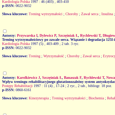
Kardiologia Polska
1997 : 46 (403)
, 403-410
p-ISSN:
0022-9032
Słowa kluczowe:
Trening wytrzymałości
;
Choroby
;
Zawał serca
;
Insulina
Autorzy:
Przywarska I
,
Dylewicz P
,
Szczęśniak Ł
,
Rychlewski T
,
Długiew
Trening wytrzymałościowy po zawale serca. Wiązanie i degradacja 125I-i
Kardiologia Polska
1997 (5)
, 403-409 ; 2 tab. 3 ryc.
p-ISSN:
0022-9032
Słowa kluczowe:
Trening
;
Wytrzymałość
;
Choroby
;
Zawał serca
;
Erytroc
Autorzy:
Karolkiewicz J
,
Szczęśniak Ł
,
Banaszak F
,
Rychlewski T
,
Nowa
Wpływ treningu rehabilitacyjnego glutationozależny system antyoksydac
Postępy Rehabilitacji
1997 : 11 (4)
, 17-24 ; 2 ryc., 2 tab., bibliogr. 18 poz.
p-ISSN:
0860-6161
Słowa kluczowe:
Kinezyterapia
;
Trening wytrzymałości
;
Biochemia
;
Rehab