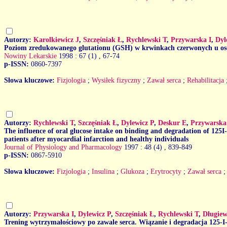
Autorzy:
Karolkiewicz J
,
Szczęśniak Ł
,
Rychlewski T
,
Przywarska I
,
Dyl
Poziom zredukowanego glutationu (GSH) w krwinkach czerwonych u osób
Nowiny Lekarskie
1998 : 67 (1)
, 67-74
p-ISSN:
0860-7397
Słowa kluczowe:
Fizjologia
;
Wysiłek fizyczny
;
Zawał serca
;
Rehabilitacja
Autorzy:
Rychlewski T
,
Szczęśniak Ł
,
Dylewicz P
,
Deskur E
,
Przywarska
The influence of oral glucose intake on binding and degradation of 125I-i
patients after myocardial infarction and healthy individuals
Journal of Physiology and Pharmacology
1997 : 48 (4)
, 839-849
p-ISSN:
0867-5910
Słowa kluczowe:
Fizjologia
;
Insulina
;
Glukoza
;
Erytrocyty
;
Zawał serca
Autorzy:
Przywarska I
,
Dylewicz P
,
Szczęśniak Ł
,
Rychlewski T
,
Długiew
Trening wytrzymałościowy po zawale serca. Wiązanie i degradacja 125-I-