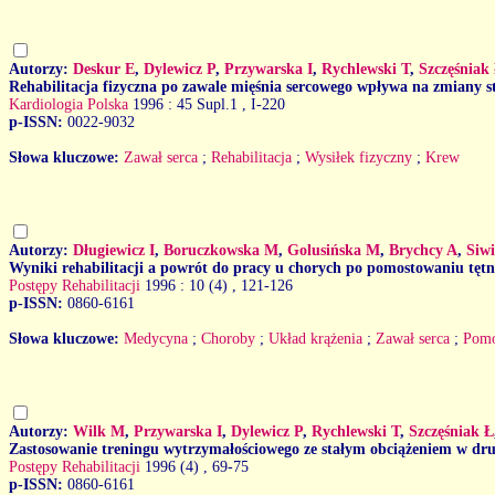
Autorzy:
Deskur E
,
Dylewicz P
,
Przywarska I
,
Rychlewski T
,
Szczęśniak
Rehabilitacja fizyczna po zawale mięśnia sercowego wpływa na zmiany 
Kardiologia Polska
1996 : 45 Supl.1
, I-220
p-ISSN:
0022-9032
Słowa kluczowe:
Zawał serca
;
Rehabilitacja
;
Wysiłek fizyczny
;
Krew
Autorzy:
Długiewicz I
,
Boruczkowska M
,
Golusińska M
,
Brychcy A
,
Siw
Wyniki rehabilitacji a powrót do pracy u chorych po pomostowaniu tęt
Postępy Rehabilitacji
1996 : 10 (4)
, 121-126
p-ISSN:
0860-6161
Słowa kluczowe:
Medycyna
;
Choroby
;
Układ krążenia
;
Zawał serca
;
Pomo
Autorzy:
Wilk M
,
Przywarska I
,
Dylewicz P
,
Rychlewski T
,
Szczęśniak Ł
Zastosowanie treningu wytrzymałościowego ze stałym obciążeniem w drug
Postępy Rehabilitacji
1996 (4)
, 69-75
p-ISSN:
0860-6161