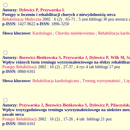
Autorzy:
Dylewicz P
,
Przywarska I
.
Postępy w leczeniu i rehabilitacji chorych z niewydolnością serca
Rehabilitacja Medyczna
2002 : 6 (2)
, 65-71 ; 5 zest.bibliogr.30 poz.streszcz
p-ISSN:
1427-9622
e-ISSN:
1896-3250
Słowa kluczowe:
Kardiologia
;
Choroba niedokrwienna
;
Rehabilitacja kardi
Autorzy:
Borowicz-Bieńkowska S
,
Przywarska J
,
Dylewicz P
,
Wilk M
,
S
Wpływ różnych form treningu wytrzymałościowego na efekty rehabilita
Postępy Rehabilitacji
2002 : 16 (2)
, 27-37 ; 4 ryc.4 tab.bibliogr.17 poz
p-ISSN:
0860-6161
Słowa kluczowe:
Rehabilitacja kardiologiczna
;
Trening wytrzymałości
;
Lip
Autorzy:
Przywarska J
,
Borowicz-Bieńkowska S
,
Dylewicz P
,
Pilaczyńsk
Wpływ trzytygodniowego treningu wytrzymałościowego na niektóre meta
zawale serca
Postępy Rehabilitacji
2002 : 16 (2)
, 17-26 ; 4 tab. bibliogr.21 poz
p-ISSN:
0860-6161