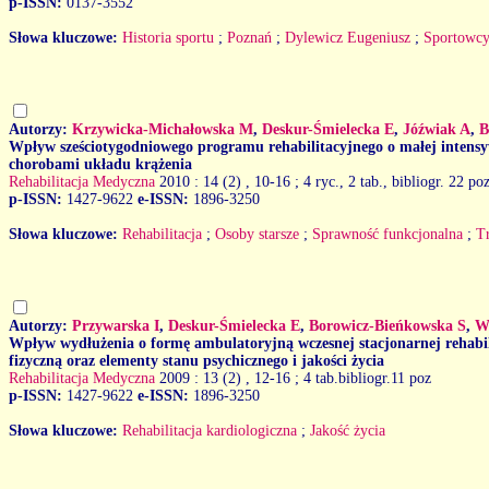
p-ISSN:
0137-3552
Słowa kluczowe:
Historia sportu
;
Poznań
;
Dylewicz Eugeniusz
;
Sportowc
Autorzy:
Krzywicka-Michałowska M
,
Deskur-Śmielecka E
,
Jóźwiak A
,
B
Wpływ sześciotygodniowego programu rehabilitacyjnego o małej intens
chorobami układu krążenia
Rehabilitacja Medyczna
2010 : 14 (2)
, 10-16 ; 4 ryc., 2 tab., bibliogr. 22 poz
p-ISSN:
1427-9622
e-ISSN:
1896-3250
Słowa kluczowe:
Rehabilitacja
;
Osoby starsze
;
Sprawność funkcjonalna
;
Tr
Autorzy:
Przywarska I
,
Deskur-Śmielecka E
,
Borowicz-Bieńkowska S
,
W
Wpływ wydłużenia o formę ambulatoryjną wczesnej stacjonarnej rehabil
fizyczną oraz elementy stanu psychicznego i jakości życia
Rehabilitacja Medyczna
2009 : 13 (2)
, 12-16 ; 4 tab.bibliogr.11 poz
p-ISSN:
1427-9622
e-ISSN:
1896-3250
Słowa kluczowe:
Rehabilitacja kardiologiczna
;
Jakość życia