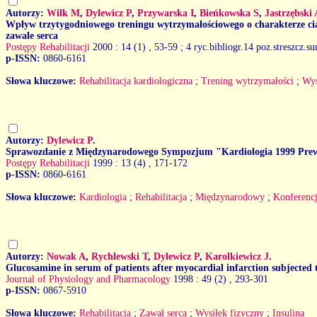
Autorzy:
Wilk M
,
Dylewicz P
,
Przywarska I
,
Bieńkowska S
,
Jastrzębski 
Wpływ trzytygodniowego treningu wytrzymałościowego o charakterze cią
zawale serca
Postępy Rehabilitacji
2000 : 14 (1)
, 53-59 ; 4 ryc.bibliogr.14 poz.streszcz.s
p-ISSN:
0860-6161
Słowa kluczowe:
Rehabilitacja kardiologiczna
;
Trening wytrzymałości
;
Wys
Autorzy:
Dylewicz P
.
Sprawozdanie z Międzynarodowego Sympozjum "Kardiologia 1999 Prewen
Postępy Rehabilitacji
1999 : 13 (4)
, 171-172
p-ISSN:
0860-6161
Słowa kluczowe:
Kardiologia
;
Rehabilitacja
;
Międzynarodowy
;
Konferenc
Autorzy:
Nowak A
,
Rychlewski T
,
Dylewicz P
,
Karolkiewicz J
.
Glucosamine in serum of patients after myocardial infarction subjected t
Journal of Physiology and Pharmacology
1998 : 49 (2)
, 293-301
p-ISSN:
0867-5910
Słowa kluczowe:
Rehabilitacja
;
Zawał serca
;
Wysiłek fizyczny
;
Insulina