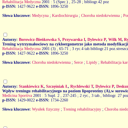
Rehabilitacja Medyczna
2001 : 5 (Spec.)
, 25-28 ; bibliogr.42 poz
p-ISSN:
1427-9622
e-ISSN:
1896-3250
Słowa kluczowe:
Medycyna
;
Kardiochirurgia
;
Choroba niedokrwienna
;
Po
Autorzy:
Borowicz-Bieńkowska S
,
Przywarska I
,
Dylewicz P
,
Wilk M
,
Ry
Trening wytrzymałosciowy na cykloergometrze jako metoda modyfikacji 
Rehabilitacja Medyczna
2001 (3)
, 65-71 ; 3 ryc.4 tab.bibliogr.21 poz.stresz
p-ISSN:
1427-9622
e-ISSN:
1896-3250
Słowa kluczowe:
Choroba niedokrwienna
;
Serce
;
Lipidy
;
Rehabilitacja ka
Autorzy:
Stankiewicz K
,
Szczęśniak Ł
,
Rychlewski T
,
Dylewicz P
,
Desku
Wpływ treningu rehabilitacyjnego na poziom lipoproteiny (A),w surowic
Medicina Sportiva
2001 : 5 Supl. 2
, 237-245 ; 2 ryc., 3 tab., bibliogr. 27 poz
p-ISSN:
1429-0022
e-ISSN:
1734-2260
Słowa kluczowe:
Wysiłek fizyczny
;
Trening rehabilitacyjny
;
Choroba nied