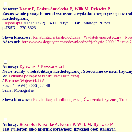
Autorzy:
Kocur P
,
Deskur-Śmielecka E
,
Wilk M
,
Dylewicz P
.
Zastosowanie prostych metod szacowania wydatku energetycznego w trakc
kardiologicznej
Fizjoterapia
2009 : 17 (2)
, 3-11 ; 4 ryc., 1 tab., bibliogr. 20 poz.
p-ISSN:
1230-8323
Słowa kluczowe:
Rehabilitacja kardiologiczna
;
Wydatek energetyczny
;
Nor
Adres url:
https://www.degruyter.com/downloadpdf/j/physio.2009.17.issue
Autorzy:
Dylewicz P
,
Przywarska I
.
Nowe trendy w rehabilitacji kardiologicznej. Stosowanie ćwiczeń fizyczn
W:
Aktualne postępy w rehabilitacji klinicznej
/
Barinow-Wojewódzki A
.
Poznań : AWF, 2006
, 35-40
Seria:
Monografie
Słowa kluczowe:
Rehabilitacja kardiologiczna
;
Ćwiczenia fizyczne
;
Trening
Autorzy:
Różańska-Kirschke A
,
Kocur P
,
Wilk M
,
Dylewicz P
.
Test Fullerton jako miernik sprawności fizycznej osób starszych