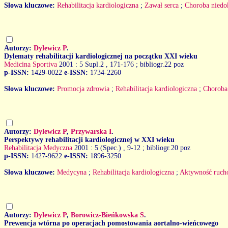
Słowa kluczowe:
Rehabilitacja kardiologiczna
;
Zawał serca
;
Choroba niedo
Autorzy:
Dylewicz P
.
Dylematy rehabilitacji kardiologicznej na początku XXI wieku
Medicina Sportiva
2001 : 5 Supl.2
, 171-176 ; bibliogr.22 poz
p-ISSN:
1429-0022
e-ISSN:
1734-2260
Słowa kluczowe:
Promocja zdrowia
;
Rehabilitacja kardiologiczna
;
Choroba
Autorzy:
Dylewicz P
,
Przywarska I
.
Perspektywy rehabilitacji kardiologicznej w XXI wieku
Rehabilitacja Medyczna
2001 : 5 (Spec.)
, 9-12 ; bibliogr.20 poz
p-ISSN:
1427-9622
e-ISSN:
1896-3250
Słowa kluczowe:
Medycyna
;
Rehabilitacja kardiologiczna
;
Aktywność ruch
Autorzy:
Dylewicz P
,
Borowicz-Bieńkowska S
.
Prewencja wtórna po operacjach pomostowania aortalno-wieńcowego