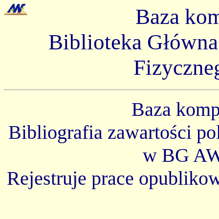
Baza ko
Biblioteka Główn
Fizyczne
Baza kom
Bibliografia zawartości p
w BG AW
Rejestruje prace opubliko