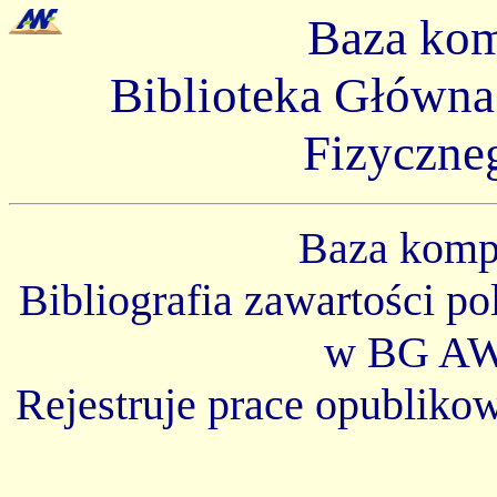
Baza ko
Biblioteka Główn
Fizyczne
Baza kom
Bibliografia zawartości p
w BG AW
Rejestruje prace opubliko